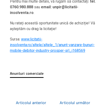
Pentru mai multe detalii, vă rugăm să contactați:
tel.
0760.980.888
sau
email: unpir@licitatii-
insolventa.ro
.
Nu ratați această oportunitate unică de achiziție! Vă
așteptăm cu drag la licitație!
Sursa:
www.licitatii-
insolventa.ro/altele/altele_1/anunt-vanzare-bunuri-
mobile-debitor-industry-prosper-srl_i168569
Anunturi comerciale
Articolul anterior
Articolul următor