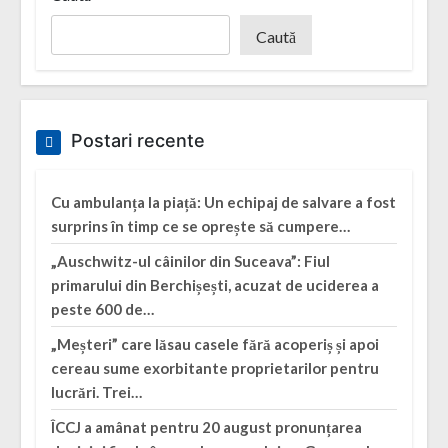
Caută
Postari recente
Cu ambulanța la piață: Un echipaj de salvare a fost
surprins în timp ce se oprește să cumpere…
„Auschwitz-ul câinilor din Suceava”: Fiul
primarului din Berchișești, acuzat de uciderea a
peste 600 de…
„Meșteri” care lăsau casele fără acoperiș și apoi
cereau sume exorbitante proprietarilor pentru
lucrări. Trei…
ÎCCJ a amânat pentru 20 august pronunțarea