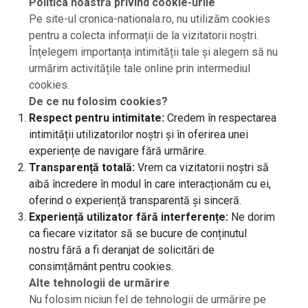
Politica noastră privind cookie-urile
Pe site-ul cronica-nationala.ro, nu utilizăm cookies
pentru a colecta informații de la vizitatorii noștri.
Înțelegem importanța intimității tale și alegem să nu
ÎCCJ a amânat pentru 20 august
urmărim activitățile tale online prin intermediul
pronunțarea deciziei finale în cazul
cookies.
procesului cu Guvernul privind plata
restanțelor…
De ce nu folosim cookies?
3 minute
Respect pentru intimitate:
Credem în respectarea
intimității utilizatorilor noștri și în oferirea unei
experiențe de navigare fără urmărire.
Transparență totală:
Vrem ca vizitatorii noștri să
aibă încredere în modul în care interacționăm cu ei,
oferind o experiență transparentă și sinceră.
Experiență utilizator fără interferențe:
Ne dorim
ca fiecare vizitator să se bucure de conținutul
nostru fără a fi deranjat de solicitări de
consimțământ pentru cookies.
Alte tehnologii de urmărire
Nu folosim niciun fel de tehnologii de urmărire pe