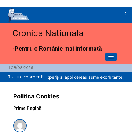
Sari
la
conținut
Cronica Nationala
-Pentru o Românie mai informată
08/08/2026
Ultim moment!
e fără acoperiș și apoi cereau sume exorbitante proprietarilor pentru
„Auschwitz-ul câinilor din Suceava”:
Fiul primarului din Berchișești, acuzat
de uciderea a peste 600 de…
Politica Cookies
4 minute
Prima Pagină