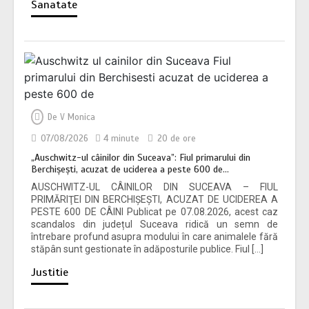
Sanatate
„Auschwitz-ul câinilor din Suceava”:
Fiul primarului din Berchișești, acuzat
de uciderea a peste 600 de…
4 minute
De
V Monica
07/08/2026
4 minute
20 de ore
„Auschwitz-ul câinilor din Suceava”: Fiul primarului din
Berchișești, acuzat de uciderea a peste 600 de…
AUSCHWITZ-UL CÂINILOR DIN SUCEAVA – FIUL
PRIMĂRIŢEI DIN BERCHIŞEŞTI, ACUZAT DE UCIDEREA A
PESTE 600 DE CÂINI Publicat pe 07.08.2026, acest caz
scandalos din județul Suceava ridică un semn de
întrebare profund asupra modului în care animalele fără
stăpân sunt gestionate în adăposturile publice. Fiul […]
„Meșteri” care lăsau casele fără
acoperiș și apoi cereau sume
Justitie
exorbitante proprietarilor pentru
lucrări. Trei…
4 minute