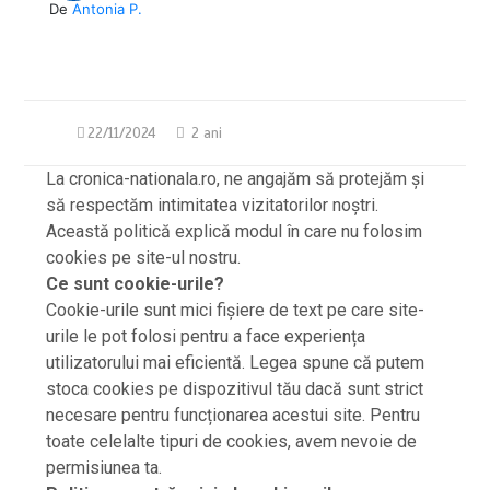
De
Antonia P.
22/11/2024
2 ani
La cronica-nationala.ro, ne angajăm să protejăm și
„Meșteri” care lăsau casele fără
să respectăm intimitatea vizitatorilor noștri.
acoperiș și apoi cereau sume
Această politică explică modul în care nu folosim
exorbitante proprietarilor pentru
lucrări. Trei…
cookies pe site-ul nostru.
4 minute
Ce sunt cookie-urile?
Cookie-urile sunt mici fișiere de text pe care site-
urile le pot folosi pentru a face experiența
utilizatorului mai eficientă. Legea spune că putem
stoca cookies pe dispozitivul tău dacă sunt strict
necesare pentru funcționarea acestui site. Pentru
toate celelalte tipuri de cookies, avem nevoie de
permisiunea ta.