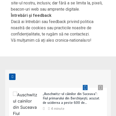
Cu ambulanța la piață: Un echipaj de
site-ul nostru, inclusiv, dar fără a se limita la, pixeli,
salvare a fost surprins în timp ce se
beacon-uri web sau amprente digitale.
oprește să cumpere…
Întrebări și feedback
3 minute
Dacă ai întrebări sau feedback privind politica
noastră de cookies sau practicile noastre de
confidențialitate, te rugăm să ne contactezi.
Vă mulțumim că ați ales cronica-nationala.ro!
„Auschwitz-ul câinilor din Suceava”:
Fiul primarului din Berchișești, acuzat
de uciderea a peste 600 de…
4 minute