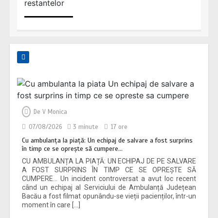
Cu ambulanța la piață: Un echipaj de
salvare a fost surprins în timp ce se
oprește să cumpere…
3 minute
De
V Monica
07/08/2026
3 minute
17 ore
Cu ambulanța la piață: Un echipaj de salvare a fost surprins
în timp ce se oprește să cumpere…
CU AMBULANȚA LA PIAȚĂ: UN ECHIPAJ DE PE SALVARE
A FOST SURPRINS ÎN TIMP CE SE OPREȘTE SĂ
CUMPERE… Un incident controversat a avut loc recent
când un echipaj al Serviciului de Ambulanță Județean
Bacău a fost filmat opunându-se vieții pacienților, într-un
moment în care […]