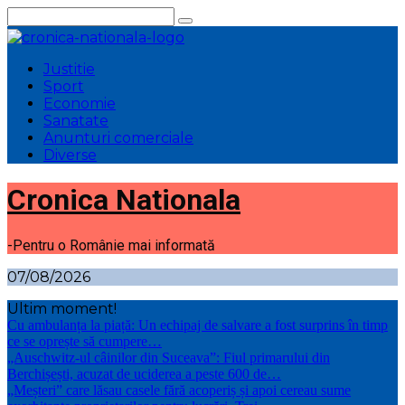
Sari
la
conținut
Justitie
Sport
Economie
Sanatate
Anunturi comerciale
Diverse
Cronica Nationala
-Pentru o Românie mai informată
07/08/2026
Ultim moment!
Cu ambulanța la piață: Un echipaj de salvare a fost surprins în timp
ce se oprește să cumpere…
„Auschwitz-ul câinilor din Suceava”: Fiul primarului din
Berchișești, acuzat de uciderea a peste 600 de…
„Meșteri” care lăsau casele fără acoperiș și apoi cereau sume