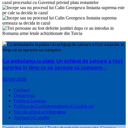
Cu ambulanța la piață: Un echipaj de salvare a fost
surprins în timp ce se oprește să cumpere…
07/08/2026
Contact
Despre noi
Politica Cookies
Politica de Confidențialitate și Cookie-uri
Știri de ultimă oră România
Termeni și Condiții
Cronica-Nationala.ro
|
Toate drepturile rezervate.
Cronica-