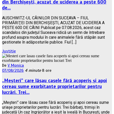
din Berchișești, acuzat de uciderea a peste 600
de…
AUSCHWITZ-UL CÂINILOR DIN SUCEAVA – FIUL
PRIMĂRIŢEI DIN BERCHIŞEŞTI, ACUZAT DE UCIDEREA A
PESTE 600 DE CÂINI Publicat pe 07.08.2026, acest caz
scandalos din județul Suceava ridică un semn de întrebare
profund asupra modului în care animalele fără stăpân sunt
gestionate în adăposturile publice. Fiul […]
Justitie
De
V Monica
07/08/2026
4 minute
8 ore
„Meșteri” care lăsau casele fără acoperiș și apoi
cereau sume exorbitante proprietarilor pentru
lucrări. Trei…
„Meșteri” care lăsau case fără acoperiș și apoi cereau sume
uriașe proprietarilor pentru lucrări. Trei bărbați, trimiși în
judecată Un caz îngrijorător a ieșit la iveală în București, unde