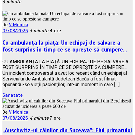
3 minute
De
V Monica
07/08/2026
3 minute
4 ore
Cu ambulanța la piață: Un echipaj de salvare a
fost surprins în timp ce se oprește să cumpere…
CU AMBULANȚA LA PIAȚĂ: UN ECHIPAJ DE PE SALVARE A
FOST SURPRINS ÎN TIMP CE SE OPREȘTE SĂ CUMPERE…
Un incident controversat a avut loc recent când un echipaj al
Serviciului de Ambulanță Județean Bacău a fost filmat
opunându-se vieții pacienților, într-un moment în care […]
Sanatate
De
V Monica
07/08/2026
4 minute
7 ore
„Auschwitz-ul câinilor din Suceava”: Fiul primarului