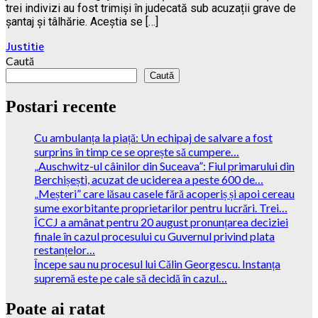
trei indivizi au fost trimiși în judecată sub acuzații grave de
șantaj și tâlhărie. Aceștia se […]
Justitie
Caută
Caută
Postari recente
Cu ambulanța la piață: Un echipaj de salvare a fost
surprins în timp ce se oprește să cumpere…
„Auschwitz-ul câinilor din Suceava”: Fiul primarului din
Berchișești, acuzat de uciderea a peste 600 de…
„Meșteri” care lăsau casele fără acoperiș și apoi cereau
sume exorbitante proprietarilor pentru lucrări. Trei…
ÎCCJ a amânat pentru 20 august pronunțarea deciziei
finale în cazul procesului cu Guvernul privind plata
restanțelor…
Începe sau nu procesul lui Călin Georgescu. Instanța
supremă este pe cale să decidă în cazul…
Poate ai ratat