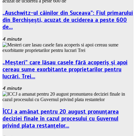
„Auschwitz-ul câinilor din Suceava”: Fiul primarului
din Berchișești, acuzat de uciderea a peste 600
de…
4 minute
„Meșteri” care lăsau casele fără acoperiș și apoi
cereau sume exorbitante proprietarilor pentru
lucrări. Trei…
4 minute
ÎCCJ a amânat pentru 20 august pronunțarea
deciziei finale în cazul procesului cu Guvernul
privind plata restanțelor…