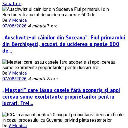
Sanatate
De
V Monica
07/08/2026
4 minute
7 ore
„Auschwitz-ul câinilor din Suceava”: Fiul primarului
din Berchișești, acuzat de uciderea a peste 600
de…
De
V Monica
07/08/2026
4 minute
8 ore
„Meșteri” care lăsau casele fără acoperiș și apoi
cereau sume exorbitante proprietarilor pentru
lucrări. Trei…
De
V Monica