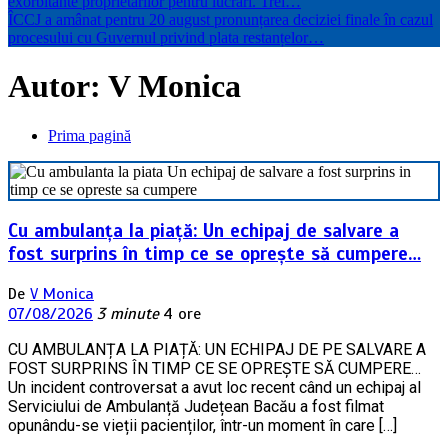
exorbitante proprietarilor pentru lucrări. Trei…
ÎCCJ a amânat pentru 20 august pronunțarea deciziei finale în cazul
procesului cu Guvernul privind plata restanțelor…
Autor:
V Monica
Prima pagină
Cu ambulanța la piață: Un echipaj de salvare a
fost surprins în timp ce se oprește să cumpere…
De
V Monica
07/08/2026
3 minute
4 ore
CU AMBULANȚA LA PIAȚĂ: UN ECHIPAJ DE PE SALVARE A
FOST SURPRINS ÎN TIMP CE SE OPREȘTE SĂ CUMPERE…
Un incident controversat a avut loc recent când un echipaj al
Serviciului de Ambulanță Județean Bacău a fost filmat
opunându-se vieții pacienților, într-un moment în care […]