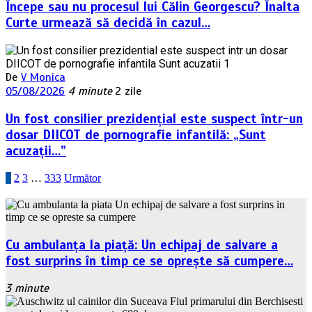
Începe sau nu procesul lui Călin Georgescu? Înalta
Curte urmează să decidă în cazul…
De
V Monica
05/08/2026
4 minute
2 zile
Un fost consilier prezidențial este suspect într-un
dosar DIICOT de pornografie infantilă: „Sunt
acuzații…”
Paginație
1
2
3
…
333
Următor
articole
Cu ambulanța la piață: Un echipaj de salvare a
fost surprins în timp ce se oprește să cumpere…
3 minute