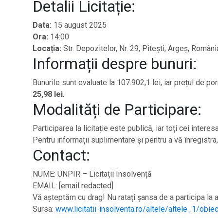
Detalii Licitație:
Data:
15 august 2025
Ora:
14:00
Locația:
Str. Depozitelor, Nr. 29, Pitești, Argeș, Români
Informații despre bunuri:
Bunurile sunt evaluate la 107.902,1 lei, iar prețul de p
25,98 lei
.
Modalități de Participare:
Participarea la licitație este publică, iar toți cei inter
Pentru informații suplimentare și pentru a vă înregistra, 
Contact:
NUME: UNPIR – Licitații Insolvență
EMAIL: [email redacted]
Vă așteptăm cu drag! Nu ratați șansa de a participa la a
Sursa:
www.licitatii-insolventa.ro/altele/altele_1/obie