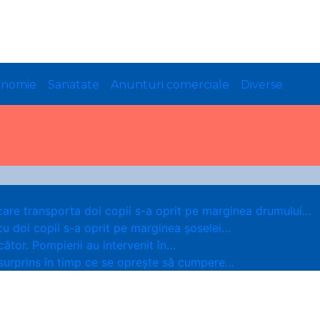
onomie
Sanatate
Anunturi comerciale
Diverse
care transporta doi copii s-a oprit pe marginea drumului…
cu doi copii s-a oprit pe marginea șoselei…
ător. Pompierii au intervenit în…
 surprins în timp ce se oprește să cumpere…