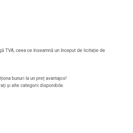
augă TVA, ceea ce înseamnă un început de licitație de
iționa bunuri la un preț avantajos!
ați și alte categorii disponibile.