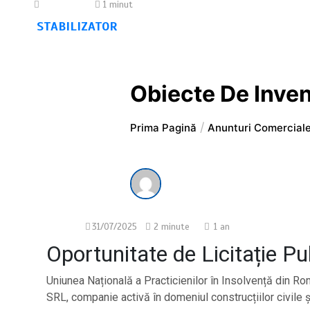
30/07/2026
1 minut
STABILIZATOR
Obiecte De Inven
Prima Pagină
Anunturi Comercial
31/07/2025
2 minute
1 an
Oportunitate de Licitație Pu
Uniunea Națională a Practicienilor în Insolvență din Rom
SRL, companie activă în domeniul construcțiilor civile și