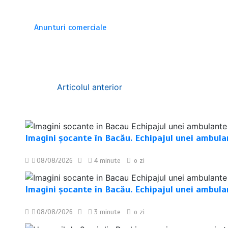
Anunturi comerciale
Navigare
Articolul anterior
în
articole
Imagini șocante în Bacău. Echipajul unei ambula
08/08/2026
4 minute
o zi
Imagini șocante în Bacău. Echipajul unei ambulan
08/08/2026
3 minute
o zi