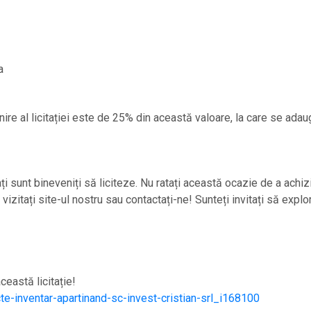
a
ornire al licitației este de 25% din această valoare, la care se ad
esați sunt bineveniți să liciteze. Nu ratați această ocazie de a achiz
vizitați site-ul nostru sau contactați-ne! Sunteți invitați să explor
ceastă licitație!
cte-inventar-apartinand-sc-invest-cristian-srl_i168100