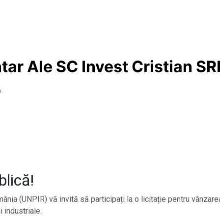
tar Ale SC Invest Cristian SR
e
blică!
ânia (UNPIR) vă invită să participați la o licitație pentru vânzar
 industriale.