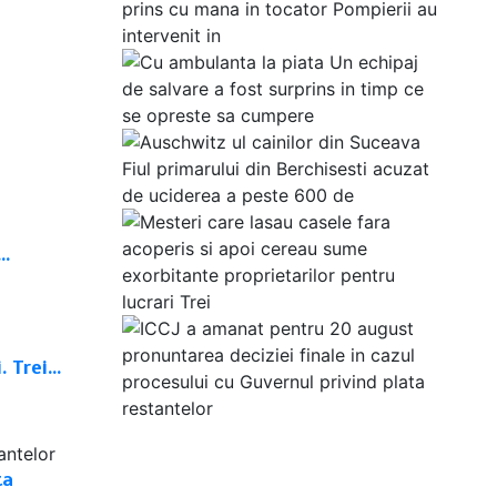
e…
. Trei…
ta