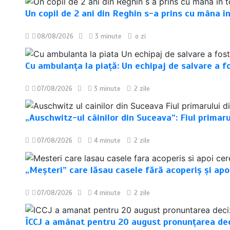
Un copil de 2 ani din Reghin s-a prins cu mâna în
08/08/2026
3 minute
o zi
Cu ambulanța la piață: Un echipaj de salvare a 
07/08/2026
3 minute
2 zile
„Auschwitz-ul câinilor din Suceava”: Fiul primar
07/08/2026
4 minute
2 zile
„Meșteri” care lăsau casele fără acoperiș și apo
07/08/2026
4 minute
2 zile
ÎCCJ a amânat pentru 20 august pronunțarea deciz