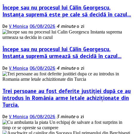
Începe sau nu procesul lui Călin Georgescu.
Instanța supremă este pe cale să decidă în cazul…
De
V Monica
06/08/2026
4 minute
o zi
Începe sau nu procesul lui Călin Georgescu.
Instanța supremă urmează să decidă în cazul…
De
V Monica
06/08/2026
4 minute
o zi
Trei persoane au fost deferite justiției după ce au
introdus în România arme letale achiziționate din
Turcia.
De
V Monica
06/08/2026
3 minute
o zi