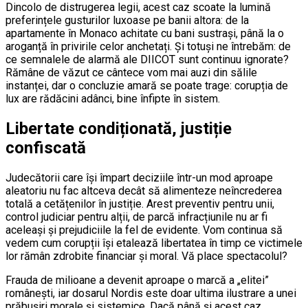
Dincolo de distrugerea legii, acest caz scoate la lumină
preferințele gusturilor luxoase pe banii altora: de la
apartamente în Monaco achitate cu bani sustrași, până la o
aroganță în privirile celor anchetați. Și totuși ne întrebăm: de
ce semnalele de alarmă ale DIICOT sunt continuu ignorate?
Rămâne de văzut ce cântece vom mai auzi din sălile
instanței, dar o concluzie amară se poate trage: corupția de
lux are rădăcini adânci, bine înfipte în sistem.
Libertate condiționată, justiție
confiscată
Judecătorii care își împart deciziile într-un mod aproape
aleatoriu nu fac altceva decât să alimenteze neîncrederea
totală a cetățenilor în justiție. Arest preventiv pentru unii,
control judiciar pentru alții, de parcă infracțiunile nu ar fi
aceleași și prejudiciile la fel de evidente. Vom continua să
vedem cum corupții își etalează libertatea în timp ce victimele
lor rămân zdrobite financiar și moral. Vă place spectacolul?
Frauda de milioane a devenit aproape o marcă a „elitei”
românești, iar dosarul Nordis este doar ultima ilustrare a unei
prăbușiri morale și sistemice. Dacă până și acest caz