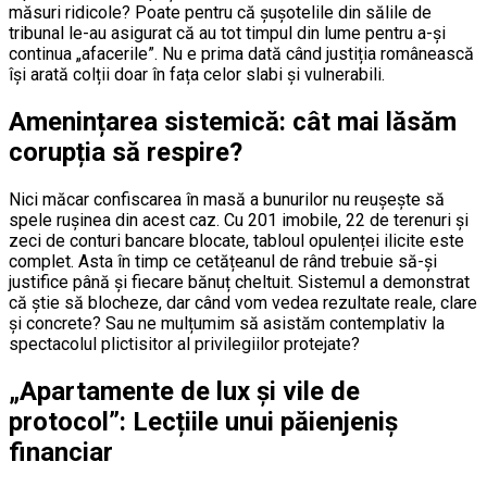
măsuri ridicole? Poate pentru că șușotelile din sălile de
tribunal le-au asigurat că au tot timpul din lume pentru a-și
continua „afacerile”. Nu e prima dată când justiția românească
își arată colții doar în fața celor slabi și vulnerabili.
Amenințarea sistemică: cât mai lăsăm
corupția să respire?
Nici măcar confiscarea în masă a bunurilor nu reușește să
spele rușinea din acest caz. Cu 201 imobile, 22 de terenuri și
zeci de conturi bancare blocate, tabloul opulenței ilicite este
complet. Asta în timp ce cetățeanul de rând trebuie să-și
justifice până și fiecare bănuț cheltuit. Sistemul a demonstrat
că știe să blocheze, dar când vom vedea rezultate reale, clare
și concrete? Sau ne mulțumim să asistăm contemplativ la
spectacolul plictisitor al privilegiilor protejate?
„Apartamente de lux și vile de
protocol”: Lecțiile unui păienjeniș
financiar