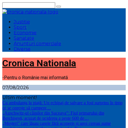
Sari
la
conținut
Justitie
Sport
Economie
Sanatate
Anunturi comerciale
Diverse
Cronica Nationala
-Pentru o Românie mai informată
07/08/2026
Ultim moment!
Cu ambulanța la piață: Un echipaj de salvare a fost surprins în timp
ce se oprește să cumpere…
„Auschwitz-ul câinilor din Suceava”: Fiul primarului din
Berchișești, acuzat de uciderea a peste 600 de…
„Meșteri” care lăsau casele fără acoperiș și apoi cereau sume