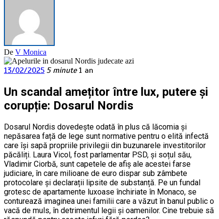
De
V Monica
13/02/2025
5 minute
1 an
Un scandal amețitor între lux, putere și
corupție: Dosarul Nordis
Dosarul Nordis dovedește odată în plus că lăcomia și
nepăsarea față de lege sunt normative pentru o elită infectă
care își sapă propriile privilegii din buzunarele investitorilor
păcăliți. Laura Vicol, fost parlamentar PSD, și soțul său,
Vladimir Ciorbă, sunt capetele de afiș ale acestei farse
judiciare, în care milioane de euro dispar sub zâmbete
protocolare și declarații lipsite de substanță. Pe un fundal
grotesc de apartamente luxoase închiriate în Monaco, se
conturează imaginea unei familii care a văzut în banul public o
vacă de muls, în detrimentul legii și oamenilor. Cine trebuie să