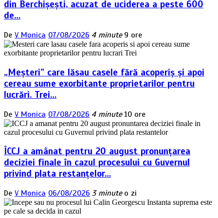
din Berchișești, acuzat de uciderea a peste 600
de…
De
V Monica
07/08/2026
4 minute
9 ore
„Meșteri” care lăsau casele fără acoperiș și apoi
cereau sume exorbitante proprietarilor pentru
lucrări. Trei…
De
V Monica
07/08/2026
4 minute
10 ore
ÎCCJ a amânat pentru 20 august pronunțarea
deciziei finale în cazul procesului cu Guvernul
privind plata restanțelor…
De
V Monica
06/08/2026
3 minute
o zi