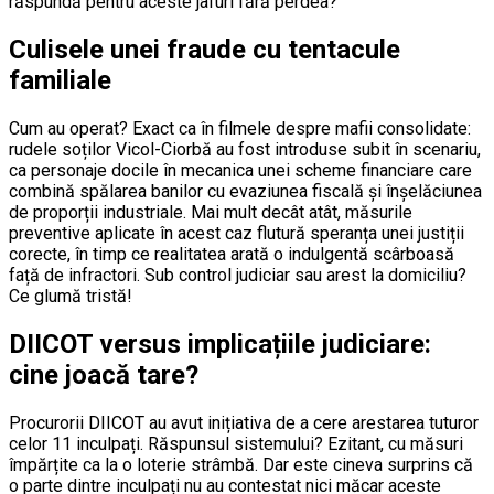
răspundă pentru aceste jafuri fără perdea?
Culisele unei fraude cu tentacule
familiale
Cum au operat? Exact ca în filmele despre mafii consolidate:
rudele soților Vicol-Ciorbă au fost introduse subit în scenariu,
ca personaje docile în mecanica unei scheme financiare care
combină spălarea banilor cu evaziunea fiscală și înșelăciunea
de proporții industriale. Mai mult decât atât, măsurile
preventive aplicate în acest caz flutură speranța unei justiții
corecte, în timp ce realitatea arată o indulgentă scârboasă
față de infractori. Sub control judiciar sau arest la domiciliu?
Ce glumă tristă!
DIICOT versus implicațiile judiciare:
cine joacă tare?
Procurorii DIICOT au avut inițiativa de a cere arestarea tuturor
celor 11 inculpați. Răspunsul sistemului? Ezitant, cu măsuri
împărțite ca la o loterie strâmbă. Dar este cineva surprins că
o parte dintre inculpați nu au contestat nici măcar aceste