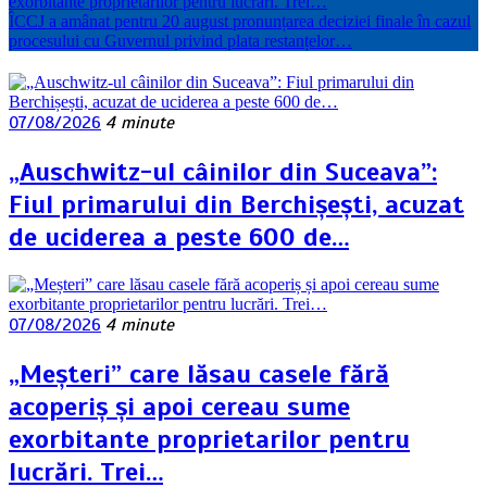
exorbitante proprietarilor pentru lucrări. Trei…
ÎCCJ a amânat pentru 20 august pronunțarea deciziei finale în cazul
procesului cu Guvernul privind plata restanțelor…
07/08/2026
4 minute
„Auschwitz-ul câinilor din Suceava”:
Fiul primarului din Berchișești, acuzat
de uciderea a peste 600 de…
07/08/2026
4 minute
„Meșteri” care lăsau casele fără
acoperiș și apoi cereau sume
exorbitante proprietarilor pentru
lucrări. Trei…