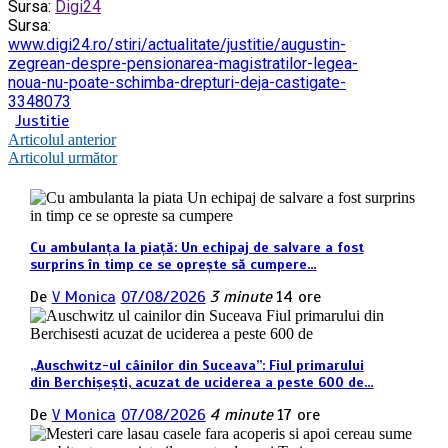
Sursa:
Digi24
Sursa:
www.digi24.ro/stiri/actualitate/justitie/augustin-
zegrean-despre-pensionarea-magistratilor-legea-
noua-nu-poate-schimba-drepturi-deja-castigate-
3348073
Justitie
Navigare
Articolul anterior
Articolul următor
în
articole
Cu ambulanța la piață: Un echipaj de salvare a fost
surprins în timp ce se oprește să cumpere…
De
V Monica
07/08/2026
3 minute
14 ore
„Auschwitz-ul câinilor din Suceava”: Fiul primarului
din Berchișești, acuzat de uciderea a peste 600 de…
De
V Monica
07/08/2026
4 minute
17 ore