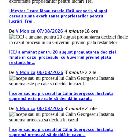
„Meșteri” care lăsau casele fără acoperiș și apoi
cereau sume exorbitante proprietarilor pentru
lucrări. Trei…
De
V Monica
07/08/2026
4 minute
18 ore
ÎCCJ a amânat pentru 20 august pronunțarea deciziei
finale în cazul procesului cu Guvernul privind plata
restanțelor…
De
V Monica
06/08/2026
3 minute
2 zile
Începe sau nu procesul lui Călin Georgescu. Instanța
supremă este pe cale să decidă în cazul…
De
V Monica
06/08/2026
4 minute
2 zile
Începe sau nu procesul lui Călin Georgescu. Instanța
supremă urmează să decidă în cazul…