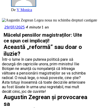
De
V Monica
29/07/2025
4 minute
1 an
Măcelul pensiilor magistraților: Uite
ce spun cei implicați!
Această „reformă” sau doar o
iluzie?
Într-o lume în care puterea politică pare să
decurgă din capriciile unora, prim-ministrul Ilie
Bolojan ne anunță cu nonșalanță că întreaga
vâltoare a pensionării magistraților se va schimba
radical. O nouă lege, o nouă poveste, cine știe?
Asta totuși înseamnă că toate deciziile anterioare
au fost lăsate în urma unui regretabil, mai mult
decât cinic, joc de cuvinte!
Augustin Zegrean și provocarea
sa