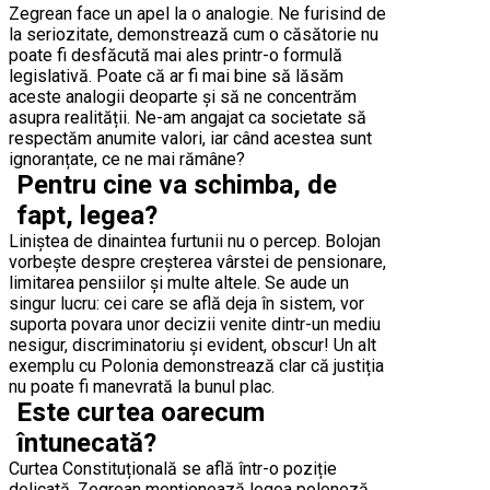
Zegrean face un apel la o analogie. Ne furisind de
la seriozitate, demonstrează cum o căsătorie nu
poate fi desfăcută mai ales printr-o formulă
legislativă. Poate că ar fi mai bine să lăsăm
aceste analogii deoparte și să ne concentrăm
asupra realității. Ne-am angajat ca societate să
respectăm anumite valori, iar când acestea sunt
ignoranțate, ce ne mai rămâne?
Pentru cine va schimba, de
fapt, legea?
Liniștea de dinaintea furtunii nu o percep. Bolojan
vorbește despre creșterea vârstei de pensionare,
limitarea pensiilor și multe altele. Se aude un
singur lucru: cei care se află deja în sistem, vor
suporta povara unor decizii venite dintr-un mediu
nesigur, discriminatoriu și evident, obscur! Un alt
exemplu cu Polonia demonstrează clar că justiția
nu poate fi manevrată la bunul plac.
Este curtea oarecum
întunecată?
Curtea Constituțională se află într-o poziție
delicată. Zegrean menționează legea poloneză,