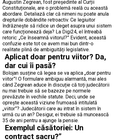
Augustin Zegrean, fost președinte al Curții
Constituționale, are o problemă reală cu această
abordare. Detaliază clar că nimeni nu poate anula
drepturile dobândite retroactiv. Ce legiuitor
îndrăznește să ridice un deget asupra unui sistem
care funcționează deja? La Digi24, el întreabă
retoric: „Ce înseamnă viitorul?” Evident, această
confuzie este tot ce avem mai bun dintr-o
realitate plină de ambiguități legislative.
Aplicat doar pentru viitor? Da,
dar cui îi pasă?
Bolojan susține că legea se va aplica „doar pentru
viitor”! O formulare ambiguu alarmantă, mai ales
când Zegrean aduce în discuție că toți judecătorii
nu mai trebuie să se bazeze pe normele
prevăzute în vechile statute. Deci, unde se
oprește această viziune frumoasă intitulată
„viitor”? Judecătorii care au intrat în sistem în
urmă cu un an? Desigur, ei trebuie să muncească
35 de ani pentru a ajunge la pensie.
Exemplul căsătoriei: Un
contract sacru?”