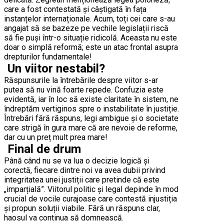
care a fost contestată și câștigată în fața
instanțelor internaționale. Acum, toți cei care s-au
angajat să se bazeze pe vechile legislații riscă
să fie puși într-o situație ridicolă. Aceasta nu este
doar o simplă reformă; este un atac frontal asupra
drepturilor fundamentale!
Un viitor nestabil?
Răspunsurile la întrebările despre viitor s-ar
putea să nu vină foarte repede. Confuzia este
evidentă, iar în loc să existe claritate în sistem, ne
îndreptăm vertiginos spre o instabilitate în justiție.
Întrebări fără răspuns, legi ambigue și o societate
care strigă în gura mare că are nevoie de reforme,
dar cu un preț mult prea mare!
Final de drum
Până când nu se va lua o decizie logică și
corectă, fiecare dintre noi va avea dubii privind
integritatea unei justiții care pretinde că este
„imparțială”. Viitorul politic și legal depinde în mod
crucial de vocile curajoase care contestă injustiția
și propun soluții viabile. Fără un răspuns clar,
haosul va continua să domnească.