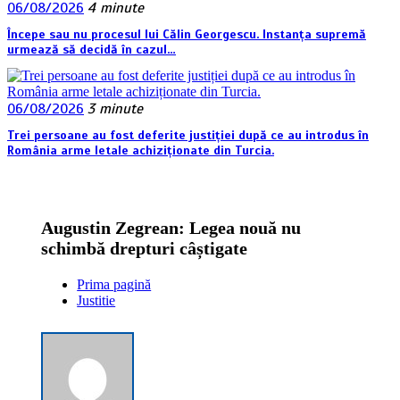
06/08/2026
4 minute
Începe sau nu procesul lui Călin Georgescu. Instanța supremă
urmează să decidă în cazul…
06/08/2026
3 minute
Trei persoane au fost deferite justiției după ce au introdus în
România arme letale achiziționate din Turcia.
Augustin Zegrean: Legea nouă nu
schimbă drepturi câștigate
Prima pagină
Justitie