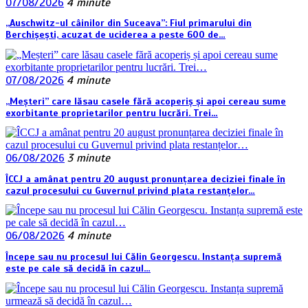
07/08/2026
4 minute
„Auschwitz-ul câinilor din Suceava”: Fiul primarului din
Berchișești, acuzat de uciderea a peste 600 de…
07/08/2026
4 minute
„Meșteri” care lăsau casele fără acoperiș și apoi cereau sume
exorbitante proprietarilor pentru lucrări. Trei…
06/08/2026
3 minute
ÎCCJ a amânat pentru 20 august pronunțarea deciziei finale în
cazul procesului cu Guvernul privind plata restanțelor…
06/08/2026
4 minute
Începe sau nu procesul lui Călin Georgescu. Instanța supremă
este pe cale să decidă în cazul…