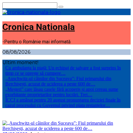
Sari
la
conținut
Cronica Nationala
-Pentru o Românie mai informată
08/08/2026
Ultim moment!
Cu ambulanța la piață: Un echipaj de salvare a fost surprins în
timp ce se oprește să cumpere…
„Auschwitz-ul câinilor din Suceava”: Fiul primarului din
Berchișești, acuzat de uciderea a peste 600 de…
„Meșteri” care lăsau casele fără acoperiș și apoi cereau sume
exorbitante proprietarilor pentru lucrări. Trei…
ÎCCJ a amânat pentru 20 august pronunțarea deciziei finale în
cazul procesului cu Guvernul privind plata restanțelor…