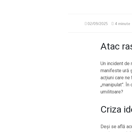
02/09/2025
4 minute
Atac ras
Un incident de 
manifeste ură și
acțiuni care ne
„manipulat”. În
umilitoare?
Criza id
Deși se află ac