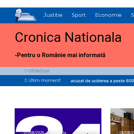
Sari
la
Justitie
Sport
Economie
S
conținut
Cronica Nationala
-Pentru o Românie mai informată
07/08/2026
Ultim moment!
arului din Berchișești, acuzat de uciderea a peste 600 de…
„Meșteri”
07/08/2026
4 minute
06/08/2