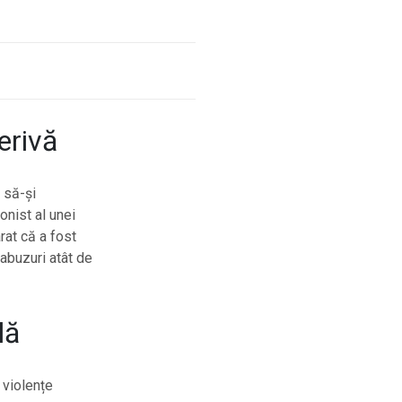
erivă
 să-și
onist al unei
rat că a fost
 abuzuri atât de
lă
 violențe