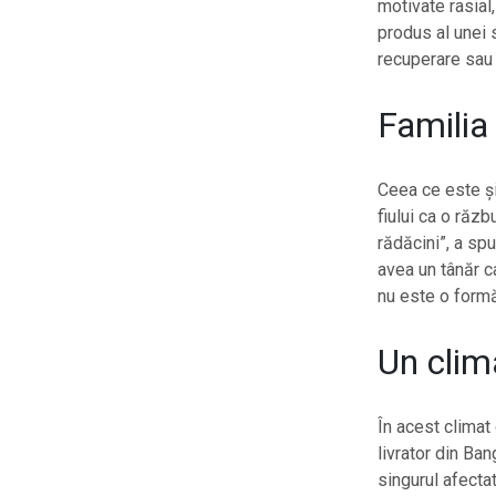
motivate rasial
produs al unei 
recuperare sau 
Familia
Ceea ce este și
fiului ca o răzb
rădăcini”, a sp
avea un tânăr c
nu este o formă
Un clim
În acest climat
livrator din Ban
singurul afecta