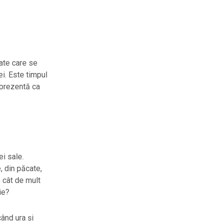
tate care se
ei. Este timpul
 prezentă ca
ei sale.
, din păcate,
 cât de mult
ie?
ând ura și