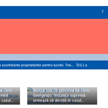
rietarilor pentru lucrări. Trei…
ÎCCJ a amânat pentru 20 august pron
06/08/2026
4 minute
i Călin
Începe sau nu procesul lui Călin
premă
Georgescu. Instanța supremă
n cazul…
urmează să decidă în cazul…