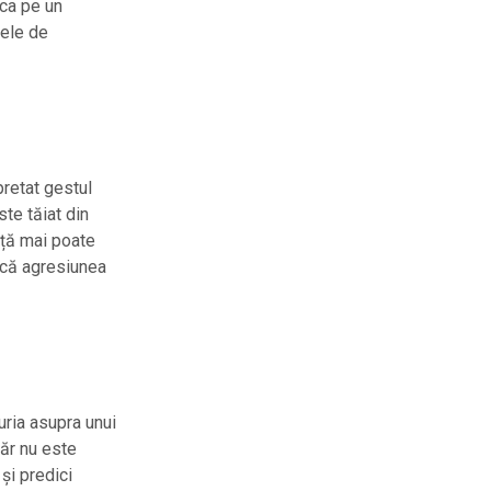
 ca pe un
țele de
pretat gestul
ste tăiat din
nță mai poate
d că agresiunea
uria asupra unui
năr nu este
și predici