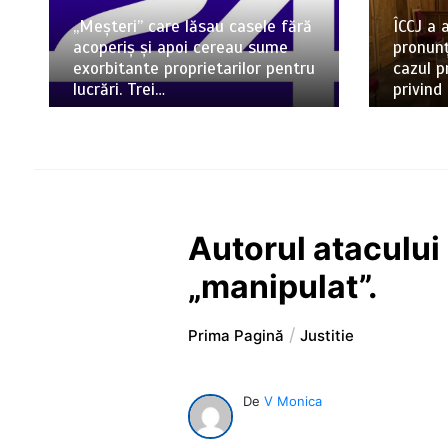
„Meșteri” care lăsau casele fără
ÎCCJ a
acoperiș și apoi cereau sume
pronunț
exorbitante proprietarilor pentru
cazul p
lucrări. Trei…
privind
Autorul atacului 
„manipulat”.
Prima Pagină
Justitie
De
V Monica