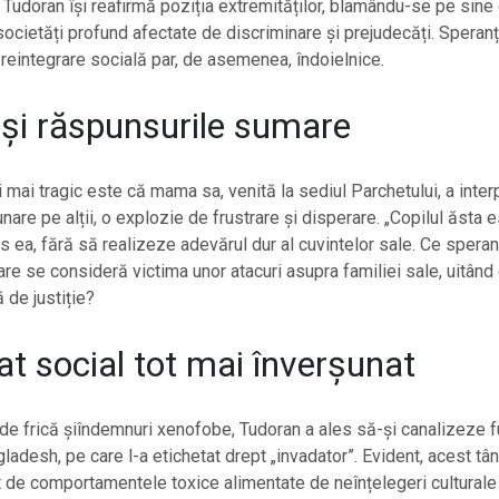
, Tudoran își reafirmă poziția extremităților, blamându-se pe sine
societăți profund afectate de discriminare și prejudecăți. Speran
reintegrare socială par, de asemenea, îndoielnice.
 și răspunsurile sumare
 mai tragic este că mama sa, venită la sediul Parchetului, a inter
unare pe alții, o explozie de frustrare și disperare. „Copilul ăsta e
us ea, fără să realizeze adevărul dur al cuvintelor sale. Ce spera
are se consideră victima unor atacuri asupra familiei sale, uitân
 de justiție?
at social tot mai înverșunat
 de frică șiîndemnuri xenofobe, Tudoran a ales să-și canalizeze f
gladesh, pe care l-a etichetat drept „invadator”. Evident, acest tâ
t de comportamentele toxice alimentate de neînțelegeri culturale 