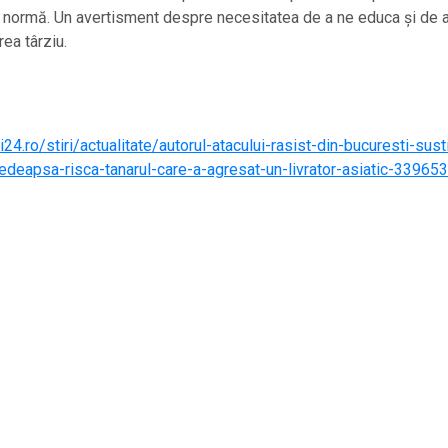
 normă. Un avertisment despre necesitatea de a ne educa și de a
rea târziu.
24.ro/stiri/actualitate/autorul-atacului-rasist-din-bucuresti-sust
edeapsa-risca-tanarul-care-a-agresat-un-livrator-asiatic-33965