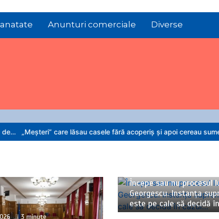
anatate
Anunturi comerciale
Diverse
 care lăsau casele fără acoperiș și apoi cereau sume exorbitante prop
06/08/2026
4 minute
Începe sau nu procesul lu
Georgescu. Instanța su
este pe cale să decidă î
026
3 minute