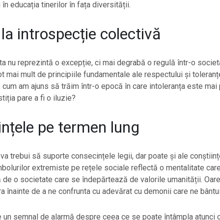
în educația tinerilor în fața diversității.
la introspecție colectivă
ta nu reprezintă o excepție, ci mai degrabă o regulă într-o socie
t mai mult de principiile fundamentale ale respectului și toleranț
 cum am ajuns să trăim într-o epocă în care intoleranța este mai
stiția pare a fi o iluzie?
nțele pe termen lung
va trebui să suporte consecințele legii, dar poate și ale conștiinț
olurilor extremiste pe rețele sociale reflectă o mentalitate care
 de o societate care se îndepărtează de valorile umanității. Oare
a înainte de a ne confrunta cu adevărat cu demonii care ne bântu
e un semnal de alarmă despre ceea ce se poate întâmpla atunci c