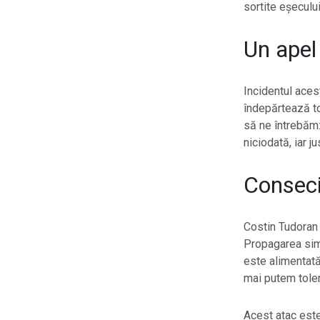
sortite eșecului 
Un apel 
Incidentul aces
îndepărtează to
să ne întrebăm:
niciodată, iar ju
Conseci
Costin Tudoran 
Propagarea simb
este alimentată
mai putem toler
Acest atac est