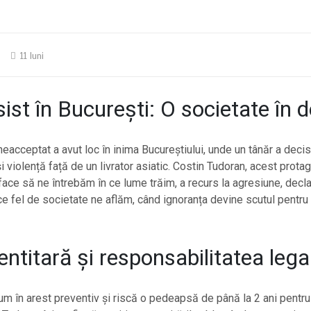
11 luni
ist în București: O societate în d
neacceptat a avut loc în inima Bucureștiului, unde un tânăr a decis
 violență față de un livrator asiatic. Costin Tudoran, acest protag
 face să ne întrebăm în ce lume trăim, a recurs la agresiune, decla
 ce fel de societate ne aflăm, când ignoranța devine scutul pentru
entitară și responsabilitatea lega
um în arest preventiv și riscă o pedeapsă de până la 2 ani pentru