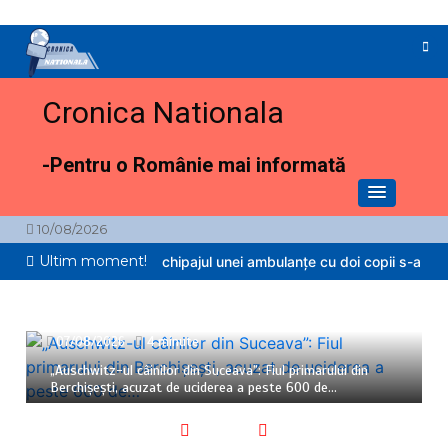
Sari
la
conținut
Cronica Nationala
-Pentru o Românie mai informată
10/08/2026
Ultim moment!
șocante în Bacău. Echipajul unei ambulanțe cu doi copii s-a oprit pe
07/08/2026
4 minute
„Auschwitz-ul câinilor din Suceava”: Fiul primarului din
Berchișești, acuzat de uciderea a peste 600 de…