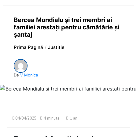
Bercea Mondialu și trei membri ai
familiei arestați pentru cămătărie și
șantaj
Prima Pagină
Justitie
De
V Monica
04/04/2025
4 minute
1 an