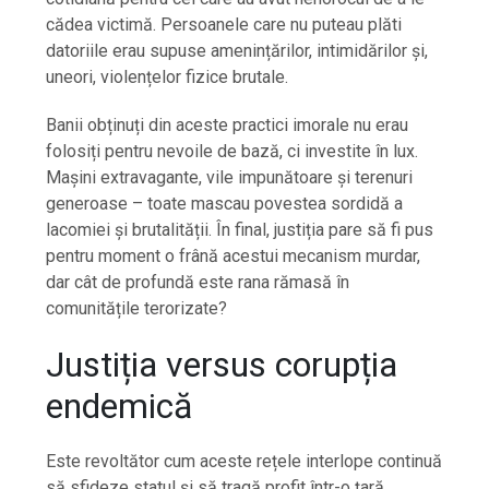
cădea victimă. Persoanele care nu puteau plăti
datoriile erau supuse amenințărilor, intimidărilor și,
uneori, violențelor fizice brutale.
Banii obținuți din aceste practici imorale nu erau
folosiți pentru nevoile de bază, ci investite în lux.
Mașini extravagante, vile impunătoare și terenuri
generoase – toate mascau povestea sordidă a
lacomiei și brutalității. În final, justiția pare să fi pus
pentru moment o frână acestui mecanism murdar,
dar cât de profundă este rana rămasă în
comunitățile terorizate?
Justiția versus corupția
endemică
Este revoltător cum aceste rețele interlope continuă
să sfideze statul și să tragă profit într-o țară