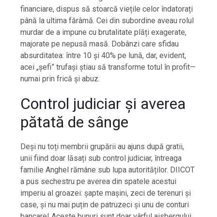
financiare, dispus să stoarcă viețile celor îndatorați
până la ultima fărâmă. Cei din subordine aveau rolul
murdar de a impune cu brutalitate plăți exagerate,
majorate pe nepusă masă. Dobânzi care sfidau
absurditatea: între 10 și 40% pe lună, dar, evident,
acei „șefi” trufași știau să transforme totul în profit—
numai prin frică și abuz.
Control judiciar și averea
pătată de sânge
Deși nu toți membrii grupării au ajuns după gratii,
unii fiind doar lăsați sub control judiciar, întreaga
familie Anghel rămâne sub lupa autorităților. DIICOT
a pus sechestru pe averea din spatele acestui
imperiu al groazei: șapte mașini, zeci de terenuri și
case, și nu mai puțin de patruzeci și unu de conturi
bancare! Aceste bunuri sunt doar vârful aisbergului