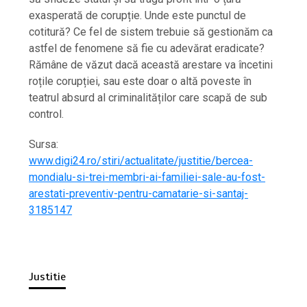
exasperată de corupție. Unde este punctul de
cotitură? Ce fel de sistem trebuie să gestionăm ca
astfel de fenomene să fie cu adevărat eradicate?
Rămâne de văzut dacă această arestare va încetini
roțile corupției, sau este doar o altă poveste în
teatrul absurd al criminalităților care scapă de sub
control.
Sursa:
www.digi24.ro/stiri/actualitate/justitie/bercea-
mondialu-si-trei-membri-ai-familiei-sale-au-fost-
arestati-preventiv-pentru-camatarie-si-santaj-
3185147
Justitie