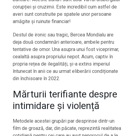
corupției și cruzimii. Este incredibil cum astfel de
averi sunt construite pe spatele unor persoane
amăgite și ruinute financiar!
Destul de ironic sau tragic, Bercea Mondialu are
deja două condamnări anterioare, ambele pentru
tentative de omor. Una asupra unui fost viceprimar,
cealaltă asupra propriului nepot. Acum, captiv în
propria rețea de ilegalități, și-a extins imperiul
întunecat în anii ce au urmat eliberării condiționate
din închisoare în 2022.
Mărturii terifiante despre
intimidare și violență
Metodele acestei grupări par desprinse dintr-un
film de groază, dar, din păcate, reprezintă realitatea
cotidiană pentru cei care au avut nenorocul de a le