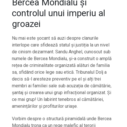
Bercea Mondialu și
controlul unui imperiu al
groazei
Nu mai este șocant să auzi despre clanurile
interlope care sfidează statul și justiția la un nivel
de cinism dezarmant. Sandu Anghel, cunoscut sub
numele de Bercea Mondialu, și-a construit o amplă
rețea de criminalitate organizată alături de familia
sa, sfidând orice lege sau etică. Tribunalul Dolj a
decis să-l aresteze preventiv pe el și alți trei
membri ai familiei sale sub acuzația de cămătărie,
șantaj și crearea unui grup infracțional organizat. Și
ce mai grup! Un labirint tenebros al cămătăriei,
amenințărilor și profiturilor uriașe.
Vorbim despre o structură piramidală unde Bercea
Mondialu trona ca un rege malefic al terorii