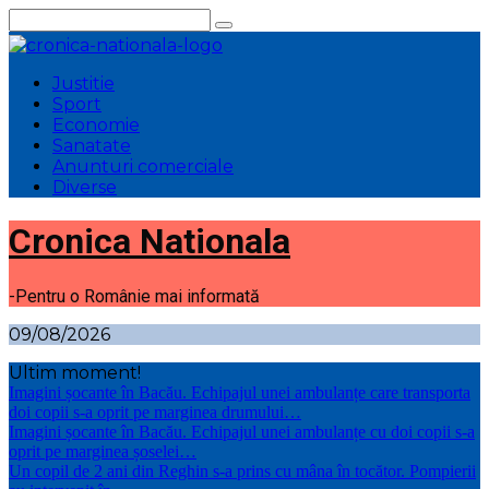
Sari
la
conținut
Justitie
Sport
Economie
Sanatate
Anunturi comerciale
Diverse
Cronica Nationala
-Pentru o Românie mai informată
09/08/2026
Ultim moment!
Imagini șocante în Bacău. Echipajul unei ambulanțe care transporta
doi copii s-a oprit pe marginea drumului…
Imagini șocante în Bacău. Echipajul unei ambulanțe cu doi copii s-a
oprit pe marginea șoselei…
Un copil de 2 ani din Reghin s-a prins cu mâna în tocător. Pompierii