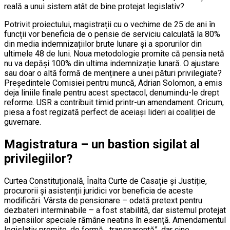
reală a unui sistem atât de bine protejat legislativ?
Potrivit proiectului, magistrații cu o vechime de 25 de ani în
funcții vor beneficia de o pensie de serviciu calculată la 80%
din media indemnizațiilor brute lunare și a sporurilor din
ultimele 48 de luni. Noua metodologie promite că pensia netă
nu va depăși 100% din ultima indemnizație lunară. O ajustare
sau doar o altă formă de menținere a unei pături privilegiate?
Președintele Comisiei pentru muncă, Adrian Solomon, a emis
deja liniile finale pentru acest spectacol, denumindu-le drept
reforme. USR a contribuit timid printr-un amendament. Oricum,
piesa a fost regizată perfect de aceiași lideri ai coaliției de
guvernare.
Magistratura – un bastion sigilat al
privilegiilor?
Curtea Constituțională, Înalta Curte de Casație și Justiție,
procurorii și asistenții juridici vor beneficia de aceste
modificări. Vârsta de pensionare – odată pretext pentru
dezbateri interminabile – a fost stabilită, dar sistemul protejat
al pensiilor speciale rămâne neatins în esență. Amendamentul
legislativ promite, de formă, „transparență”, dar cine