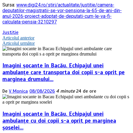
Sursa:
www.digi24.ro/stiri/actualitate/justitie/camera-
deputatilor-magistratii-se-vor-pensiona-la-65-de-ani-din-
anul-2026-proiect-adoptat-de-deputati-cum-le-va-fi-
calculata-pensia-3210297
Justitie
Navigare
Articolul anterior
Articolul următor
în
articole
Imagini șocante în Bacău. Echipajul unei
ambulanțe care transporta doi copii s-a oprit pe
marginea drumului…
De
V Monica
08/08/2026
4 minute
24 de ore
Imagini șocante în Bacău. Echipajul unei
ambulanțe cu doi copii s-a oprit pe marginea
șoselei…