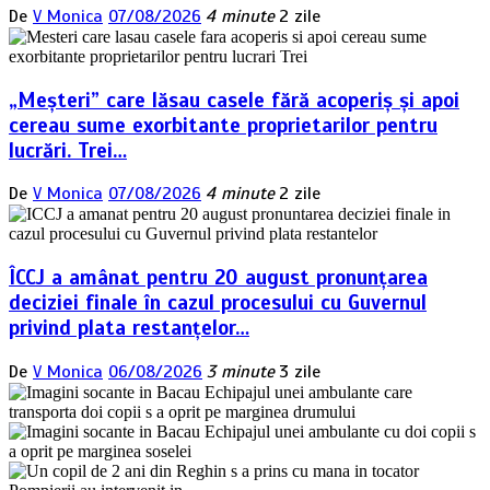
De
V Monica
07/08/2026
4 minute
2 zile
„Meșteri” care lăsau casele fără acoperiș și apoi
cereau sume exorbitante proprietarilor pentru
lucrări. Trei…
De
V Monica
07/08/2026
4 minute
2 zile
ÎCCJ a amânat pentru 20 august pronunțarea
deciziei finale în cazul procesului cu Guvernul
privind plata restanțelor…
De
V Monica
06/08/2026
3 minute
3 zile