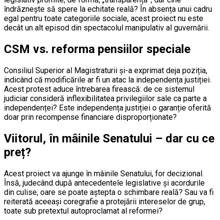
îndrăznește să spere la echitate reală? În absența unui cadru
egal pentru toate categoriile sociale, acest proiect nu este
decât un alt episod din spectacolul manipulativ al guvernării.
CSM vs. reforma pensiilor speciale
Consiliul Superior al Magistraturii și-a exprimat deja poziția,
indicând că modificările ar fi un atac la independența justiției.
Acest protest aduce întrebarea firească: de ce sistemul
judiciar consideră inflexibilitatea privilegiilor sale ca parte a
independenței? Este independența justiției o garanție oferită
doar prin recompense financiare disproporționate?
Viitorul, în mâinile Senatului – dar cu ce
preț?
Acest proiect va ajunge în mâinile Senatului, for decizional.
Însă, judecând după antecedentele legislative și acordurile
din culise, oare se poate aștepta o schimbare reală? Sau va fi
reiterată aceeași coregrafie a protejării intereselor de grup,
toate sub pretextul autoproclamat al reformei?