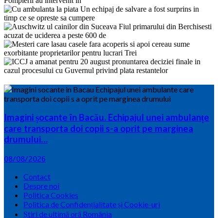
Imagini șocante în Bacău. Echipajul unei ambulanțe
care transporta doi copii s-a oprit pe marginea
drumului…
08/08/2026
Contact
Despre noi
Politica Cookies
Politica de Confidențialitate și Cookie-uri
Știri de ultimă oră România