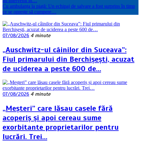
au intervenit în…
Cu ambulanța la piață: Un echipaj de salvare a fost surprins în timp
ce se oprește să cumpere…
07/08/2026
4 minute
„Auschwitz-ul câinilor din Suceava”:
Fiul primarului din Berchișești, acuzat
de uciderea a peste 600 de…
07/08/2026
4 minute
„Meșteri” care lăsau casele fără
acoperiș și apoi cereau sume
exorbitante proprietarilor pentru
lucrări. Trei…