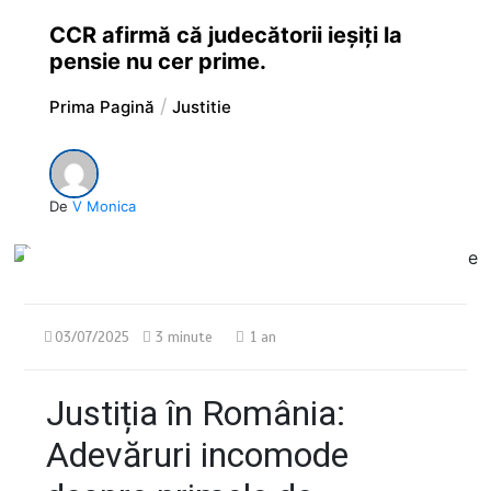
CCR afirmă că judecătorii ieșiți la
pensie nu cer prime.
Prima Pagină
Justitie
De
V Monica
03/07/2025
3 minute
1 an
Justiția în România:
Adevăruri incomode