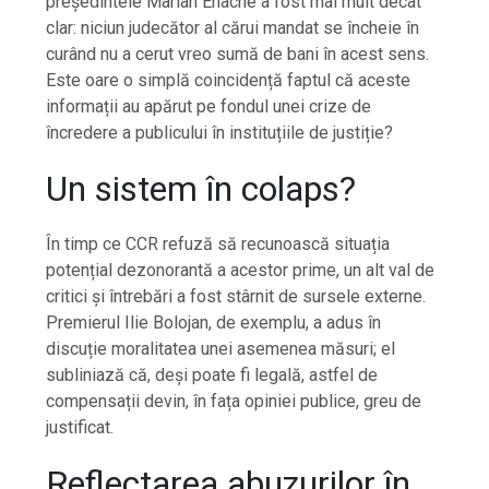
președintele Marian Enache a fost mai mult decât
clar: niciun judecător al cărui mandat se încheie în
curând nu a cerut vreo sumă de bani în acest sens.
Este oare o simplă coincidență faptul că aceste
informații au apărut pe fondul unei crize de
încredere a publicului în instituțiile de justiție?
Un sistem în colaps?
În timp ce CCR refuză să recunoască situația
potențial dezonorantă a acestor prime, un alt val de
critici și întrebări a fost stârnit de sursele externe.
Premierul Ilie Bolojan, de exemplu, a adus în
discuție moralitatea unei asemenea măsuri; el
subliniază că, deși poate fi legală, astfel de
compensații devin, în fața opiniei publice, greu de
justificat.
Reflectarea abuzurilor în