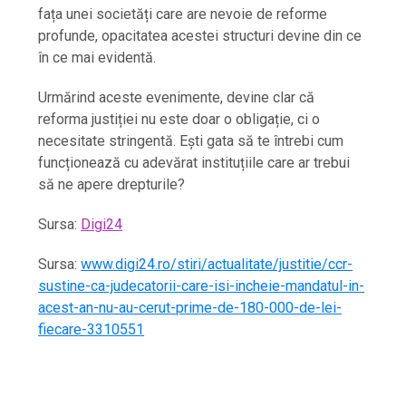
fața unei societăți care are nevoie de reforme
profunde, opacitatea acestei structuri devine din ce
în ce mai evidentă.
Urmărind aceste evenimente, devine clar că
reforma justiției nu este doar o obligație, ci o
necesitate stringentă. Ești gata să te întrebi cum
funcționează cu adevărat instituțiile care ar trebui
să ne apere drepturile?
Sursa:
Digi24
Sursa:
www.digi24.ro/stiri/actualitate/justitie/ccr-
sustine-ca-judecatorii-care-isi-incheie-mandatul-in-
acest-an-nu-au-cerut-prime-de-180-000-de-lei-
fiecare-3310551