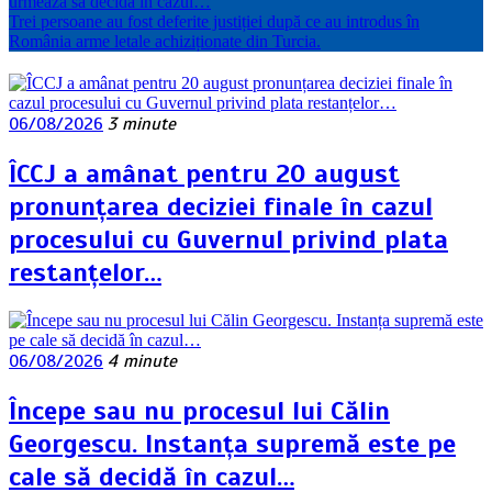
urmează să decidă în cazul…
Trei persoane au fost deferite justiției după ce au introdus în
România arme letale achiziționate din Turcia.
06/08/2026
3 minute
ÎCCJ a amânat pentru 20 august
pronunțarea deciziei finale în cazul
procesului cu Guvernul privind plata
restanțelor…
06/08/2026
4 minute
Începe sau nu procesul lui Călin
Georgescu. Instanța supremă este pe
cale să decidă în cazul…