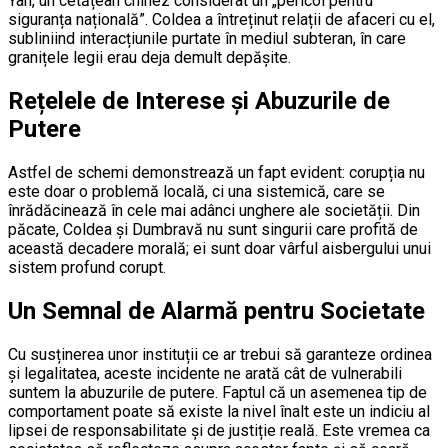
Yan, un cetățean chinez considerat un „pericol pentru
siguranța națională”. Coldea a întreținut relații de afaceri cu el,
subliniind interacțiunile purtate în mediul subteran, în care
granițele legii erau deja demult depășite.
Rețelele de Interese și Abuzurile de
Putere
Astfel de schemi demonstrează un fapt evident: corupția nu
este doar o problemă locală, ci una sistemică, care se
înrădăcinează în cele mai adânci unghere ale societății. Din
păcate, Coldea și Dumbravă nu sunt singurii care profită de
această decadere morală; ei sunt doar vârful aisbergului unui
sistem profund corupt.
Un Semnal de Alarmă pentru Societate
Cu susținerea unor instituții ce ar trebui să garanteze ordinea
și legalitatea, aceste incidente ne arată cât de vulnerabili
suntem la abuzurile de putere. Faptul că un asemenea tip de
comportament poate să existe la nivel înalt este un indiciu al
lipsei de responsabilitate și de justiție reală. Este vremea ca