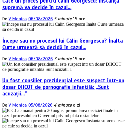
Câte un proces pentru Călin Georgescu: Instanța
supremă va decide în cazul…
De
V Monica
06/08/2026
5 minute
15 ore
Începe sau nu procesul lui Călin Georgescu? Înalta
Curte urmează să decidă în cazul…
De
V Monica
06/08/2026
3 minute
15 ore
Un fost consilier prezidențial este suspect într-un
dosar DIICOT de pornografie infantilă: „Sunt
acuzații…”
De
V Monica
05/08/2026
4 minute
o zi