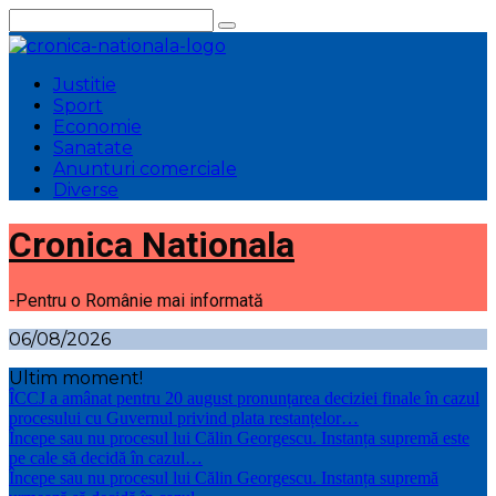
Sari
la
conținut
Justitie
Sport
Economie
Sanatate
Anunturi comerciale
Diverse
Cronica Nationala
-Pentru o Românie mai informată
06/08/2026
Ultim moment!
ÎCCJ a amânat pentru 20 august pronunțarea deciziei finale în cazul
procesului cu Guvernul privind plata restanțelor…
Începe sau nu procesul lui Călin Georgescu. Instanța supremă este
pe cale să decidă în cazul…
Începe sau nu procesul lui Călin Georgescu. Instanța supremă