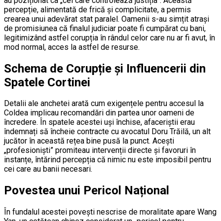
au poziționat ca „cei care controlează justiția”. Această
percepție, alimentată de frică și complicitate, a permis
crearea unui adevărat stat paralel. Oamenii s-au simțit atrași
de promisiunea că finalul judiciar poate fi cumpărat cu bani,
legitimizând astfel corupția în rândul celor care nu ar fi avut, în
mod normal, acces la astfel de resurse.
Schema de Corupție și Influencerii din
Spatele Cortinei
Detalii ale anchetei arată cum exigențele pentru accesul la
Coldea implicau recomandări din partea unor oameni de
încredere. În spatele acestei uși închise, afaceriștii erau
îndemnați să încheie contracte cu avocatul Doru Trăilă, un alt
jucător în această rețea bine pusă la punct. Acești
„profesioniști” promiteau intervenții directe și favoruri în
instanțe, întărind percepția că nimic nu este imposibil pentru
cei care au banii necesari.
Povestea unui Pericol Național
În fundalul acestei povești nescrise de moralitate apare Wang