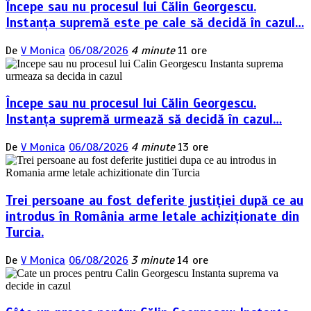
Începe sau nu procesul lui Călin Georgescu.
Instanța supremă este pe cale să decidă în cazul…
De
V Monica
06/08/2026
4 minute
11 ore
Începe sau nu procesul lui Călin Georgescu.
Instanța supremă urmează să decidă în cazul…
De
V Monica
06/08/2026
4 minute
13 ore
Trei persoane au fost deferite justiției după ce au
introdus în România arme letale achiziționate din
Turcia.
De
V Monica
06/08/2026
3 minute
14 ore