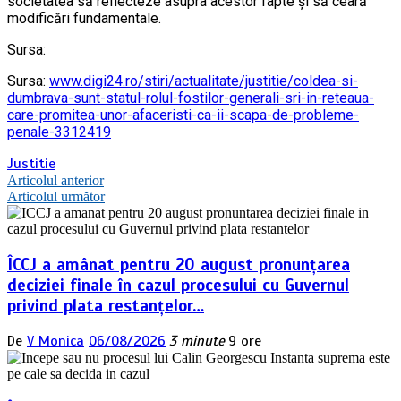
societatea să reflecteze asupra acestor fapte și să ceară
modificări fundamentale.
Sursa:
Sursa:
www.digi24.ro/stiri/actualitate/justitie/coldea-si-
dumbrava-sunt-statul-rolul-fostilor-generali-sri-in-reteaua-
care-promitea-unor-afaceristi-ca-ii-scapa-de-probleme-
penale-3312419
Justitie
Navigare
Articolul anterior
Articolul următor
în
articole
ÎCCJ a amânat pentru 20 august pronunțarea
deciziei finale în cazul procesului cu Guvernul
privind plata restanțelor…
De
V Monica
06/08/2026
3 minute
9 ore