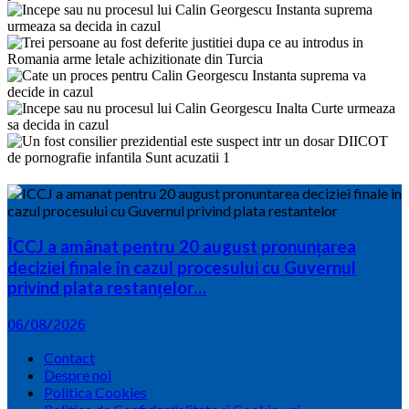
ÎCCJ a amânat pentru 20 august pronunțarea
deciziei finale în cazul procesului cu Guvernul
privind plata restanțelor…
06/08/2026
Contact
Despre noi
Politica Cookies