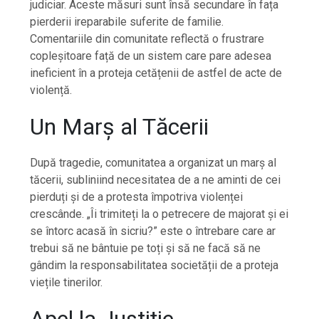
judiciar. Aceste măsuri sunt însă secundare în fața
pierderii ireparabile suferite de familie.
Comentariile din comunitate reflectă o frustrare
copleșitoare față de un sistem care pare adesea
ineficient în a proteja cetățenii de astfel de acte de
violență.
Un Marș al Tăcerii
După tragedie, comunitatea a organizat un marș al
tăcerii, subliniind necesitatea de a ne aminti de cei
pierduți și de a protesta împotriva violenței
crescânde. „Îi trimiteți la o petrecere de majorat și ei
se întorc acasă în sicriu?” este o întrebare care ar
trebui să ne bântuie pe toți și să ne facă să ne
gândim la responsabilitatea societății de a proteja
viețile tinerilor.
Apel la Justiție