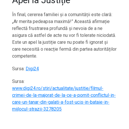
În final, cererea familiei și a comunității este clară:
„Ar merita pedeapsa maximă!” Această afirmație
reflectă frustrarea profundă și nevoia de a ne
asigura că astfel de acte nu vor fi tolerate niciodată.
Este un apel la justiție care nu poate fi ignorat și
care necesită o reacție fermă din partea autorităților
competente.
Sursa:
Digi24
Sursa:
www.digi24.ro/stiri/actualitate/justitie/filmul-
crimei-de-la-majorat-de-la-ce-a-pornit-conflictul-in-
care-un-tanar-din-galati-a-fost-ucis-in-bataie-in-
mijlocul-strazii-3278205