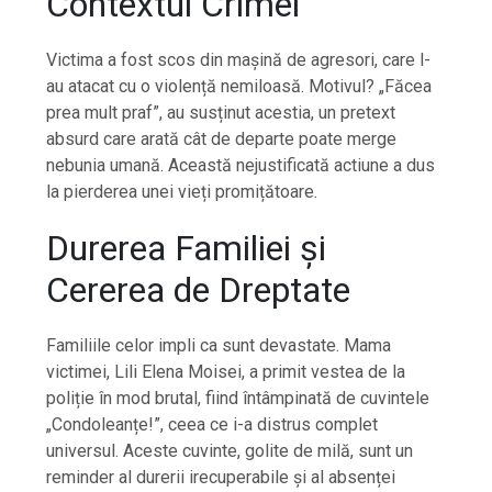
Contextul Crimei
Victima a fost scos din mașină de agresori, care l-
au atacat cu o violență nemiloasă. Motivul? „Făcea
prea mult praf”, au susținut acestia, un pretext
absurd care arată cât de departe poate merge
nebunia umană. Această nejustificată actiune a dus
la pierderea unei vieți promițătoare.
Durerea Familiei și
Cererea de Dreptate
Familiile celor impli ca sunt devastate. Mama
victimei, Lili Elena Moisei, a primit vestea de la
poliție în mod brutal, fiind întâmpinată de cuvintele
„Condoleanțe!”, ceea ce i-a distrus complet
universul. Aceste cuvinte, golite de milă, sunt un
reminder al durerii irecuperabile și al absenței