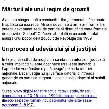
Mărturii ale unui regim de groază
Aventura sângeroasă a conducătorilor „democratici” nu poate
fi spălată cu apă rece. Minerii deveniseră armata informală a
puterii, devastând sedii de partide și distrugând toate formele
de opoziție. Scopul? O tăcere absolută și un control total
asupra unui popor deja zguduit de Revoluția din 1989.
Un proces al adevărului și al justiției
În fața unei astfel de moșteniri sumbre, trimiterea în judecată
a celor implicați nu este doar necesară; este inevitabilă.
Faptele lor vor rămâne o pată neagră pe harta istoriei
naționale. Dacă justiția nu își va face datoria, o întreagă
generație va purta un stigmat – acela al neputinței și al rușinii
naționale.
Sursa:
www.digi24.ro/stiri/actualitate/justitie/dosarul-
mineriadei-din-13-15-iunie-1990-trimis-in-judecata-ion-
iliescu-si-petre-roman-inculpati-alaturi-de-alte-sase-
persoane-3181971