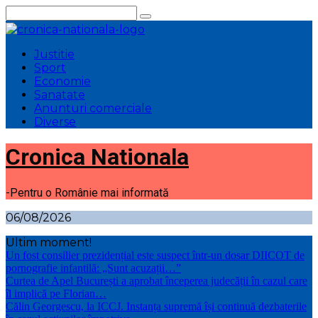
Sari
la
conținut
Justitie
Sport
Economie
Sanatate
Anunturi comerciale
Diverse
Cronica Nationala
-Pentru o Românie mai informată
06/08/2026
Ultim moment!
Un fost consilier prezidențial este suspect într-un dosar DIICOT de
pornografie infantilă: „Sunt acuzații…”
Curtea de Apel București a aprobat începerea judecății în cazul care
îl implică pe Florian…
Călin Georgescu, la ICCJ. Instanța supremă își continuă dezbaterile