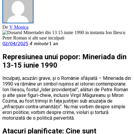
De
V Monica
02/04/2025
4 minute
1 an
Represiunea unui popor: Mineriada din
13-15 iunie 1990
Inculpați, acuzări grave, și o Românie sfâșiată – Mineriada din
1990 va rămâne un simbol rușinos al istoriei contemporane.
Ion Iliescu, fostul „lider providențial”, alături de Petre Roman
și alte șase figuri-cheie, inclusiv Virgil Măgureanu și Miron
Cozma, au fost trimiși în fața justiției sub acuzația de
„infracțiuni contra umanității”. Nu mai vorbim despre simple
erori politice; vorbim despre crime, violuri și tortură
motorizată de o politică pervertită.
Atacuri planificate: Cine sunt