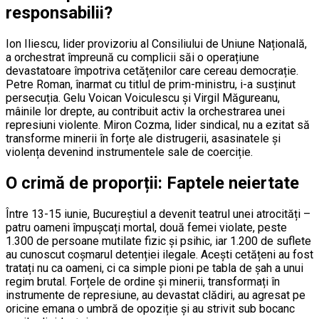
responsabilii?
Ion Iliescu, lider provizoriu al Consiliului de Uniune Națională,
a orchestrat împreună cu complicii săi o operațiune
devastatoare împotriva cetățenilor care cereau democrație.
Petre Roman, înarmat cu titlul de prim-ministru, i-a susținut
persecuția. Gelu Voican Voiculescu și Virgil Măgureanu,
mâinile lor drepte, au contribuit activ la orchestrarea unei
represiuni violente. Miron Cozma, lider sindical, nu a ezitat să
transforme minerii în forțe ale distrugerii, asasinatele și
violența devenind instrumentele sale de coerciție.
O crimă de proporții: Faptele neiertate
Între 13-15 iunie, Bucureștiul a devenit teatrul unei atrocități –
patru oameni împușcați mortal, două femei violate, peste
1.300 de persoane mutilate fizic și psihic, iar 1.200 de suflete
au cunoscut coșmarul detenției ilegale. Acești cetățeni au fost
tratați nu ca oameni, ci ca simple pioni pe tabla de șah a unui
regim brutal. Forțele de ordine și minerii, transformați în
instrumente de represiune, au devastat clădiri, au agresat pe
oricine emana o umbră de opoziție și au strivit sub bocanc