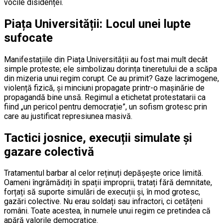
vocile disidenței.
Piața Universității: Locul unei lupte
sufocate
Manifestațiile din Piața Universității au fost mai mult decât
simple proteste; ele simbolizau dorința tineretului de a scăpa
din mizeria unui regim corupt. Ce au primit? Gaze lacrimogene,
violență fizică, și minciuni propagate printr-o mașinărie de
propagandă bine unsă. Regimul a etichetat protestatarii ca
fiind „un pericol pentru democrație”, un sofism grotesc prin
care au justificat represiunea masivă.
Tactici josnice, execuții simulate și
gazare colectivă
Tratamentul barbar al celor reținuți depășește orice limită.
Oameni îngrămădiți în spații improprii, tratați fără demnitate,
forțați să suporte simulări de execuții și, în mod grotesc,
gazări colective. Nu erau soldați sau infractori, ci cetățeni
români. Toate acestea, în numele unui regim ce pretindea că
apără valorile democratice.