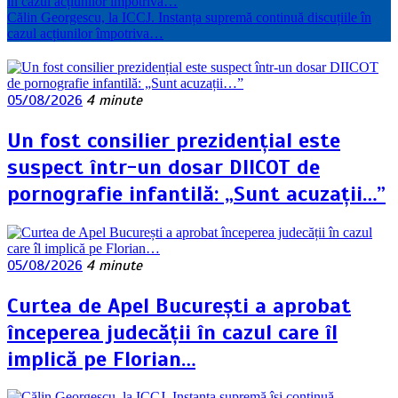
în cazul acțiunilor împotriva…
Călin Georgescu, la ICCJ. Instanța supremă continuă discuțiile în
cazul acțiunilor împotriva…
05/08/2026
4 minute
Un fost consilier prezidențial este
suspect într-un dosar DIICOT de
pornografie infantilă: „Sunt acuzații…”
05/08/2026
4 minute
Curtea de Apel București a aprobat
începerea judecății în cazul care îl
implică pe Florian…