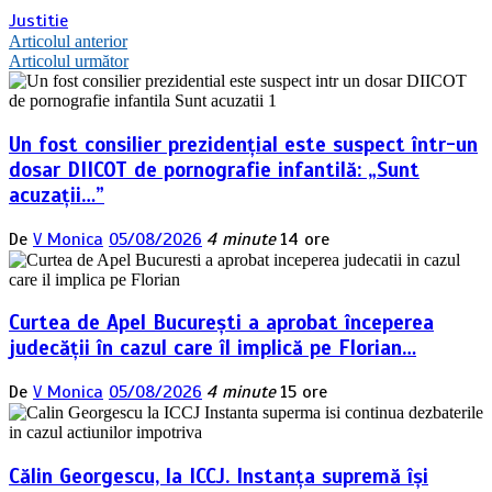
Justitie
Navigare
Articolul anterior
Articolul următor
în
articole
Un fost consilier prezidențial este suspect într-un
dosar DIICOT de pornografie infantilă: „Sunt
acuzații…”
De
V Monica
05/08/2026
4 minute
14 ore
Curtea de Apel București a aprobat începerea
judecății în cazul care îl implică pe Florian…
De
V Monica
05/08/2026
4 minute
15 ore
Călin Georgescu, la ICCJ. Instanța supremă își