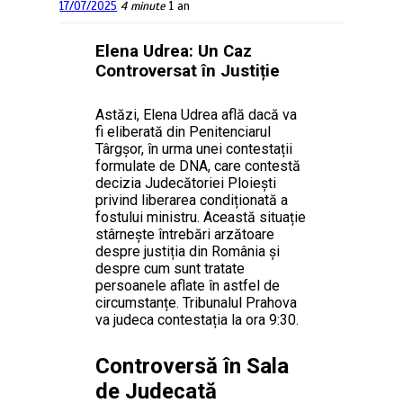
17/07/2025
4 minute
1 an
Elena Udrea: Un Caz
Controversat în Justiție
Astăzi, Elena Udrea află dacă va
fi eliberată din Penitenciarul
Târgșor, în urma unei contestații
formulate de DNA, care contestă
decizia Judecătoriei Ploiești
privind liberarea condiționată a
fostului ministru. Această situație
stârnește întrebări arzătoare
despre justiția din România și
despre cum sunt tratate
persoanele aflate în astfel de
circumstanțe. Tribunalul Prahova
va judeca contestația la ora 9:30.
Controversă în Sala
de Judecată