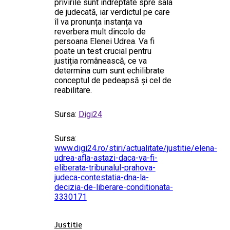
privirile sunt îndreptate spre sala
de judecată, iar verdictul pe care
îl va pronunța instanța va
reverbera mult dincolo de
persoana Elenei Udrea. Va fi
poate un test crucial pentru
justiția românească, ce va
determina cum sunt echilibrate
conceptul de pedeapsă și cel de
reabilitare.
Sursa:
Digi24
Sursa:
www.digi24.ro/stiri/actualitate/justitie/elena-
udrea-afla-astazi-daca-va-fi-
eliberata-tribunalul-prahova-
judeca-contestatia-dna-la-
decizia-de-liberare-conditionata-
3330171
Justitie