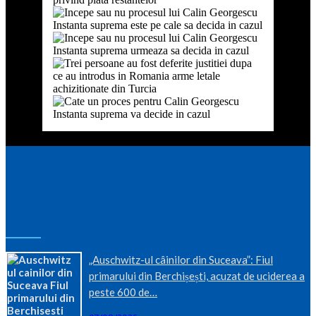
„Auschwitz-ul câinilor din Suceava”: Fiul
primarului din Berchișești, acuzat de uciderea a
peste 600 de…