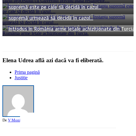
Începe sau nu procesul lui Călin Georgescu. Instanța
4 minute
06/08/2026
supremă este pe cale să decidă în cazul…
Începe sau nu procesul lui Călin Georgescu. Instanța
3 minute
06/08/2026
supremă urmează să decidă în cazul…
Trei persoane au fost deferite justiției după ce au
introdus în România arme letale achiziționate din Turcia.
Elena Udrea află azi dacă va fi eliberată.
Prima pagină
Justitie
De
V Monica