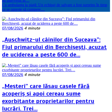
au intervenit în…
Cu ambulanța la piață: Un echipaj de salvare a fost surprins în timp
ce se oprește să cumpere…
07/08/2026
4 minute
„Auschwitz-ul câinilor din Suceava”:
Fiul primarului din Berchișești, acuzat
de uciderea a peste 600 de…
07/08/2026
4 minute
„Meșteri” care lăsau casele fără
acoperiș și apoi cereau sume
exorbitante proprietarilor pentru
lucrări. Trei…