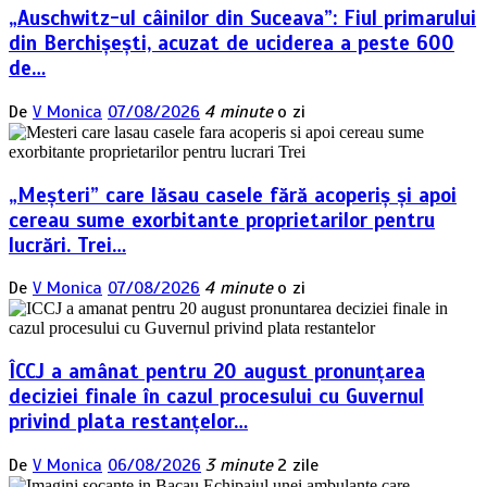
„Auschwitz-ul câinilor din Suceava”: Fiul primarului
din Berchișești, acuzat de uciderea a peste 600
de…
De
V Monica
07/08/2026
4 minute
o zi
„Meșteri” care lăsau casele fără acoperiș și apoi
cereau sume exorbitante proprietarilor pentru
lucrări. Trei…
De
V Monica
07/08/2026
4 minute
o zi
ÎCCJ a amânat pentru 20 august pronunțarea
deciziei finale în cazul procesului cu Guvernul
privind plata restanțelor…
De
V Monica
06/08/2026
3 minute
2 zile