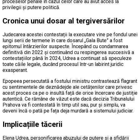
proceselor penale în cazul celor care au avut acces la
privilegii și putere politică.
Cronica unui dosar al tergiversărilor
Judecarea acestei contestații la executare vine pe fondul unei
lungi serii de termene în care dosarul „Gala Bute” a fost
epitomul întârzierilor suspecte. Începând cu condamnarea
definitivă din 2022 și continuând cu respingerea succesivă a
contestațiilor până în 2024, Udrea a continuat să speculeze
toate căile legale, ducând procesul într-un labirint juridic
exasperant.
Epopeea persecutată a fostului ministru contrastează flagrant
cu sentimentele de deznădejde ale cetățenilor care privesc
acest proces ca pe o insultă față de orice încercare de justiție
autentică. Ce rămâne de văzut este dacă decizia Tribunalului
Prahova va fi contestată în timp util sau, pur și simplu, va
deveni încă o pată pe fața deja murdară a sistemului judiciar.
Implicațiile tăcerii
Elena Udrea, personificarea abuzului de putere și a sfidării