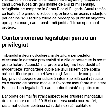
când Udrea fugea din țară înainte de a-și primi sentința,
refugiindu-se temporar în Costa Rica și Bulgaria. Statul român,
cu toate că o prinde, o aduce înapoi târziu, iar acum, instanțele
par decise să îi reducă zilele de pedeapsă printr-un algoritm
aproape absurd, care transformă justiția într-un spectacol
grotesc.
Contorsionarea legislației pentru un
privilegiat
Tribunalul a decis calcularea, în detaliu, a perioadelor
efectuate în detenție preventivă și a zilelor petrecute în arest
peste hotare. Această interpretare a legii nu face decât să
evidențieze standardele duble ale unui sistem care aplică
măsuri diferite pentru cei favorizați. Articole de cod penal,
legi privind cooperarea judiciară internațională sunt răsucite
ca o bucată de plastic moale, în favoarea unei foste ministere.
Este un dans legalistic în care publicul asistă neputincios.
Dar poate cel mai frustrant aspect este anularea mandatului
de executare emis în 2018 și emiterea unuia nou. Astfel,
sistemul judiciar continuă să redefinească realitatea