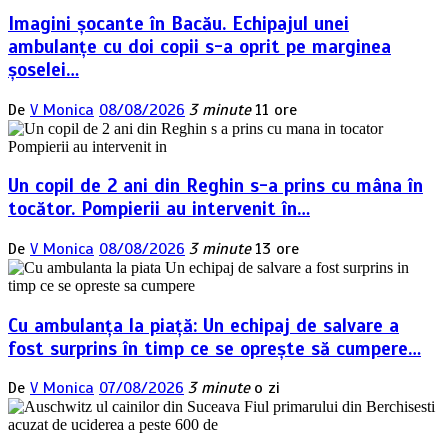
Imagini șocante în Bacău. Echipajul unei
ambulanțe cu doi copii s-a oprit pe marginea
șoselei…
De
V Monica
08/08/2026
3 minute
11 ore
Un copil de 2 ani din Reghin s-a prins cu mâna în
tocător. Pompierii au intervenit în…
De
V Monica
08/08/2026
3 minute
13 ore
Cu ambulanța la piață: Un echipaj de salvare a
fost surprins în timp ce se oprește să cumpere…
De
V Monica
07/08/2026
3 minute
o zi