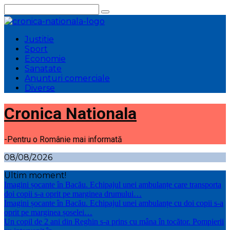
Sari
la
conținut
Justitie
Sport
Economie
Sanatate
Anunturi comerciale
Diverse
Cronica Nationala
-Pentru o Românie mai informată
08/08/2026
Ultim moment!
Imagini șocante în Bacău. Echipajul unei ambulanțe care transporta
doi copii s-a oprit pe marginea drumului…
Imagini șocante în Bacău. Echipajul unei ambulanțe cu doi copii s-a
oprit pe marginea șoselei…
Un copil de 2 ani din Reghin s-a prins cu mâna în tocător. Pompierii