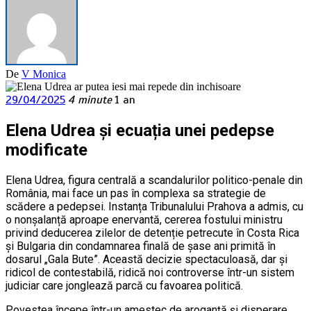
De
V Monica
29/04/2025
4 minute
1 an
Elena Udrea și ecuația unei pedepse
modificate
Elena Udrea, figura centrală a scandalurilor politico-penale din
România, mai face un pas în complexa sa strategie de
scădere a pedepsei. Instanța Tribunalului Prahova a admis, cu
o nonșalanță aproape enervantă, cererea fostului ministru
privind deducerea zilelor de detenție petrecute în Costa Rica
și Bulgaria din condamnarea finală de șase ani primită în
dosarul „Gala Bute”. Această decizie spectaculoasă, dar și
ridicol de contestabilă, ridică noi controverse într-un sistem
judiciar care jonglează parcă cu favoarea politică.
Povestea începe într-un amestec de aroganță și disperare,