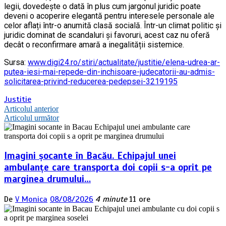
legii, dovedește o dată în plus cum jargonul juridic poate
deveni o acoperire elegantă pentru interesele personale ale
celor aflați într-o anumită clasă socială. Într-un climat politic și
juridic dominat de scandaluri și favoruri, acest caz nu oferă
decât o reconfirmare amară a inegalității sistemice.
Sursa:
www.digi24.ro/stiri/actualitate/justitie/elena-udrea-ar-
putea-iesi-mai-repede-din-inchisoare-judecatorii-au-admis-
solicitarea-privind-reducerea-pedepsei-3219195
Justitie
Navigare
Articolul anterior
Articolul următor
în
articole
Imagini șocante în Bacău. Echipajul unei
ambulanțe care transporta doi copii s-a oprit pe
marginea drumului…
De
V Monica
08/08/2026
4 minute
11 ore