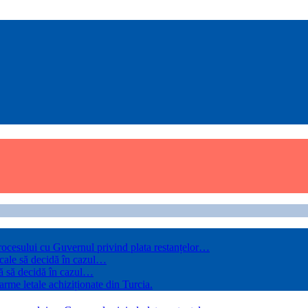
rocesului cu Guvernul privind plata restanțelor…
 cale să decidă în cazul…
ă să decidă în cazul…
arme letale achiziționate din Turcia.