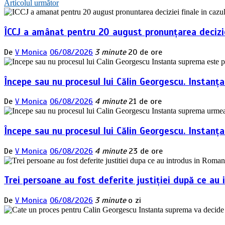
Articolul următor
în
articole
ÎCCJ a amânat pentru 20 august pronunțarea deciziei
De
V Monica
06/08/2026
3 minute
20 de ore
Începe sau nu procesul lui Călin Georgescu. Instanț
De
V Monica
06/08/2026
4 minute
21 de ore
Începe sau nu procesul lui Călin Georgescu. Instan
De
V Monica
06/08/2026
4 minute
23 de ore
Trei persoane au fost deferite justiției după ce au 
De
V Monica
06/08/2026
3 minute
o zi