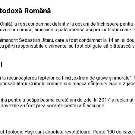
Ortodoxă Română
ilă), a fost condamnat definitiv la opt ani de închisoare pentru in
uzurilor comise, aruncând o pată imensă asupra instituției care l-a
imandrit Sebastian Jitaru, care a fost condamnat la 14 ani și două
 ca părți responsabile civilmente, au fost obligate să plătească s
l
la recunoașterea faptelor ca fiind „extrem de grave și imorale”. 
onsabilității. Crimele comise sub masca sfințeniei lasă o zgârie
oziția pentru a scăpa basma curată ani de zile. În 2017, a reclamat
iar dovezile au fost prea șocante pentru a fi ascunse.
ul Teologic Huși sunt absolute revoltătoare. Peste 100 de cazuri 