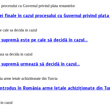
 finale în cazul procesului cu Guvernul privind plata
a supremă este pe cale să decidă în cazul…
ța supremă urmează să decidă în cazul…
introdus în România arme letale achiziționate din Tur