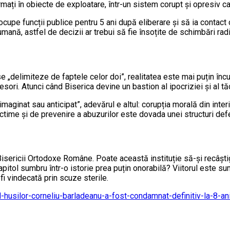
nsformați în obiecte de exploatare, într-un sistem corupt și opresiv
cupe funcții publice pentru 5 ani după eliberare și să ia contact c
mană, astfel de decizii ar trebui să fie însoțite de schimbări rad
 „delimiteze de faptele celor doi”, realitatea este mai puțin încu
sori. Atunci când Biserica devine un bastion al ipocriziei și al 
ginat sau anticipat”, adevărul e altul: corupția morală din interio
time și de prevenire a abuzurilor este dovada unei structuri defe
isericii Ortodoxe Române. Poate această instituție să-și recâștig
capitol sumbru într-o istorie prea puțin onorabilă? Viitorul este
i vindecată prin scuze sterile.
-al-husilor-corneliu-barladeanu-a-fost-condamnat-definitiv-la-8-