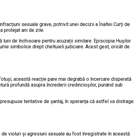
fracțiuni sexuale grave, potrivit unei decizii a Înaltei Curți de
 protejat ani de zile.
 luni de închisoare pentru acuzații similare. Episcopia Hușilor
ume simbolice drept cheltuieli judiciare. Acest gest, oricât de
Totuși, această reacție pare mai degrabă o încercare disperată
tură profundă asupra încrederii credincioșilor, punând sub
 presupuse tentative de șantaj, în speranța că astfel va distrage
de violuri și agresiuni sexuale au fost înregistrate în această