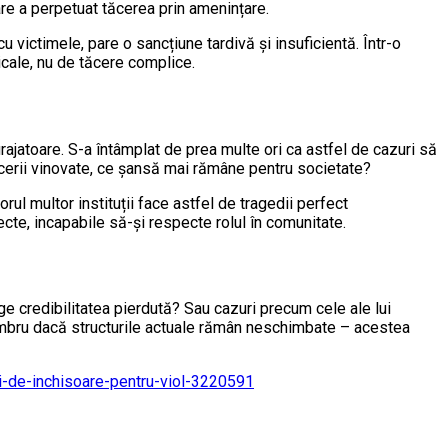
 care a perpetuat tăcerea prin amenințare.
u victimele, pare o sancțiune tardivă și insuficientă. Într-o
icale, nu de tăcere complice.
rajatoare. S-a întâmplat de prea multe ori ca astfel de cazuri să
tăcerii vinovate, ce șansă mai rămâne pentru societate?
rul multor instituții face astfel de tragedii perfect
cte, incapabile să-și respecte rolul în comunitate.
e credibilitatea pierdută? Sau cazuri precum cele ale lui
 sumbru dacă structurile actuale rămân neschimbate – acestea
ani-de-inchisoare-pentru-viol-3220591