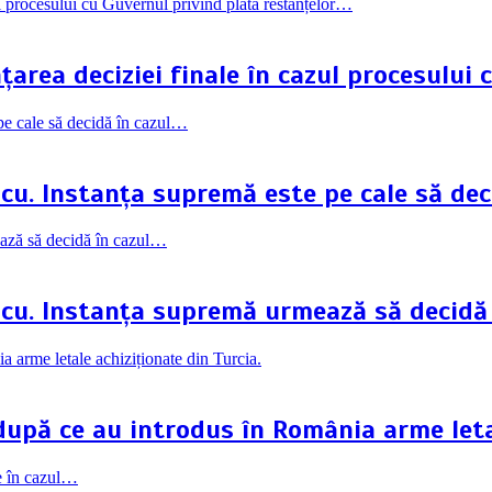
rea deciziei finale în cazul procesului 
scu. Instanța supremă este pe cale să dec
scu. Instanța supremă urmează să decidă
 după ce au introdus în România arme leta