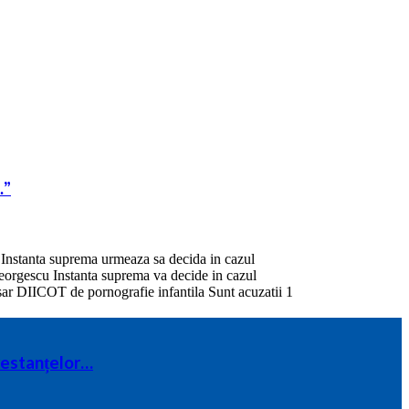
…”
 restanțelor…