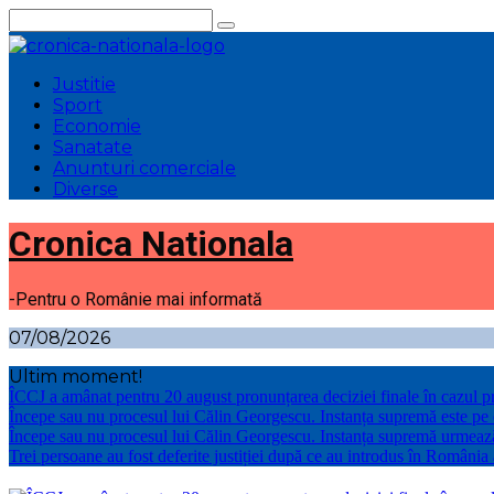
Sari
la
conținut
Justitie
Sport
Economie
Sanatate
Anunturi comerciale
Diverse
Cronica Nationala
-Pentru o Românie mai informată
07/08/2026
Ultim moment!
ÎCCJ a amânat pentru 20 august pronunțarea deciziei finale în cazul p
Începe sau nu procesul lui Călin Georgescu. Instanța supremă este pe
Începe sau nu procesul lui Călin Georgescu. Instanța supremă urmeaz
Trei persoane au fost deferite justiției după ce au introdus în România 