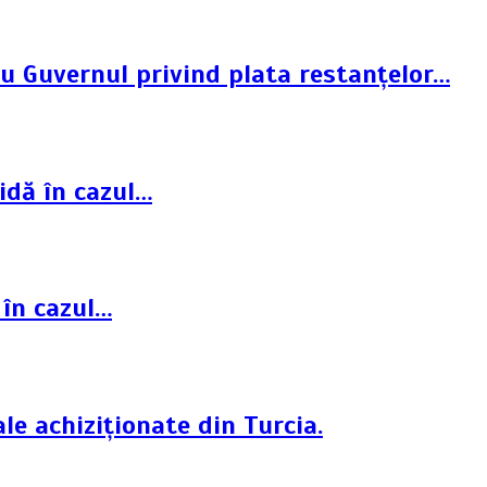
cu Guvernul privind plata restanțelor…
idă în cazul…
 în cazul…
le achiziționate din Turcia.