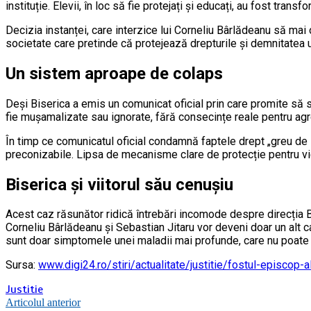
instituție. Elevii, în loc să fie protejați și educați, au fost tra
Decizia instanței, care interzice lui Corneliu Bârlădeanu să mai o
societate care pretinde că protejează drepturile și demnitatea u
Un sistem aproape de colaps
Deși Biserica a emis un comunicat oficial prin care promite să se
fie mușamalizate sau ignorate, fără consecințe reale pentru agre
În timp ce comunicatul oficial condamnă faptele drept „greu de ima
preconizabile. Lipsa de mecanisme clare de protecție pentru vic
Biserica și viitorul său cenușiu
Acest caz răsunător ridică întrebări incomode despre direcția B
Corneliu Bârlădeanu și Sebastian Jitaru vor deveni doar un alt 
sunt doar simptomele unei maladii mai profunde, care nu poate f
Sursa:
www.digi24.ro/stiri/actualitate/justitie/fostul-episcop
Justitie
Navigare
Articolul anterior