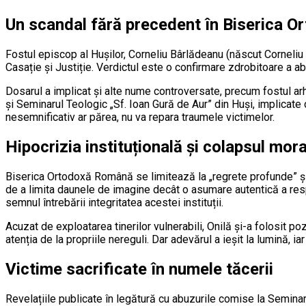
Un scandal fără precedent în Biserica 
Fostul episcop al Hușilor, Corneliu Bârlădeanu (născut Corneliu On
Casație și Justiție. Verdictul este o confirmare zdrobitoare a ab
Dosarul a implicat și alte nume controversate, precum fostul arh
și Seminarul Teologic „Sf. Ioan Gură de Aur” din Huși, implicate
nesemnificativ ar părea, nu va repara traumele victimelor.
Hipocrizia instituțională și colapsul mora
Biserica Ortodoxă Română se limitează la „regrete profunde” și 
de a limita daunele de imagine decât o asumare autentică a resp
semnul întrebării integritatea acestei instituții.
Acuzat de exploatarea tinerilor vulnerabili, Onilă și-a folosit p
atenția de la propriile nereguli. Dar adevărul a ieșit la lumină, 
Victime sacrificate în numele tăcerii
Revelațiile publicate în legătură cu abuzurile comise la Seminar