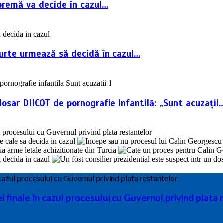
premă va decide în cazul…
Curte urmează să decidă în cazul…
dosar DIICOT de pornografie infantilă: „Sunt acuzații
finale în cazul procesului cu Guvernul privind plata