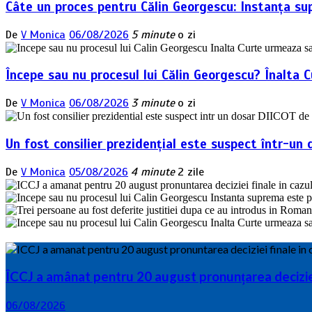
Câte un proces pentru Călin Georgescu: Instanța su
De
V Monica
06/08/2026
5 minute
o zi
Începe sau nu procesul lui Călin Georgescu? Înalta 
De
V Monica
06/08/2026
3 minute
o zi
Un fost consilier prezidențial este suspect într-un 
De
V Monica
05/08/2026
4 minute
2 zile
ÎCCJ a amânat pentru 20 august pronunțarea deciziei 
06/08/2026