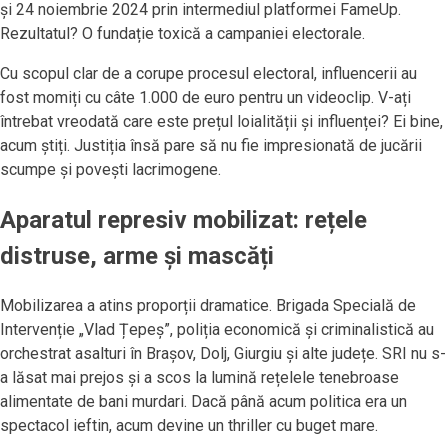
și 24 noiembrie 2024 prin intermediul platformei FameUp.
Rezultatul? O fundație toxică a campaniei electorale.
Cu scopul clar de a corupe procesul electoral, influencerii au
fost momiți cu câte 1.000 de euro pentru un videoclip. V-ați
întrebat vreodată care este prețul loialității și influenței? Ei bine,
acum știți. Justiția însă pare să nu fie impresionată de jucării
scumpe și povești lacrimogene.
Aparatul represiv mobilizat: rețele
distruse, arme și mascăți
Mobilizarea a atins proporții dramatice. Brigada Specială de
Intervenție „Vlad Țepeș”, poliția economică și criminalistică au
orchestrat asalturi în Brașov, Dolj, Giurgiu și alte județe. SRI nu s-
a lăsat mai prejos și a scos la lumină rețelele tenebroase
alimentate de bani murdari. Dacă până acum politica era un
spectacol ieftin, acum devine un thriller cu buget mare.