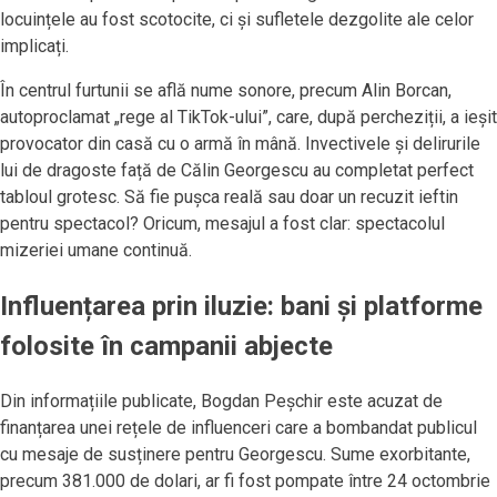
locuințele au fost scotocite, ci și sufletele dezgolite ale celor
implicați.
În centrul furtunii se află nume sonore, precum Alin Borcan,
autoproclamat „rege al TikTok-ului”, care, după percheziții, a ieșit
provocator din casă cu o armă în mână. Invectivele și delirurile
lui de dragoste față de Călin Georgescu au completat perfect
tabloul grotesc. Să fie pușca reală sau doar un recuzit ieftin
pentru spectacol? Oricum, mesajul a fost clar: spectacolul
mizeriei umane continuă.
Influențarea prin iluzie: bani și platforme
folosite în campanii abjecte
Din informațiile publicate, Bogdan Peșchir este acuzat de
finanțarea unei rețele de influenceri care a bombandat publicul
cu mesaje de susținere pentru Georgescu. Sume exorbitante,
precum 381.000 de dolari, ar fi fost pompate între 24 octombrie