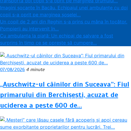
transporta doi copii s-a oprit pe marginea drumului…
Imagini șocante în Bacău. Echipajul unei ambulanțe cu doi
copii s-a oprit pe marginea șoselei…
Un copil de 2 ani din Reghin s-a prins cu mâna în tocător.
Pompierii au intervenit în…
Cu ambulanța la piață: Un echipaj de salvare a fost
surprins în timp ce se oprește să cumpere…
07/08/2026
4 minute
„Auschwitz-ul câinilor din Suceava”: Fiul
primarului din Berchișești, acuzat de
uciderea a peste 600 de…