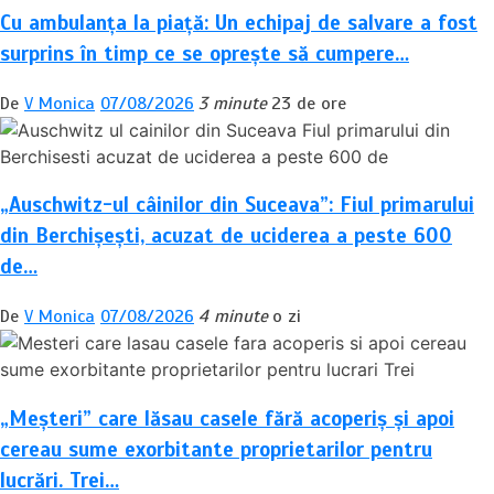
Cu ambulanța la piață: Un echipaj de salvare a fost
surprins în timp ce se oprește să cumpere…
De
V Monica
07/08/2026
3 minute
23 de ore
„Auschwitz-ul câinilor din Suceava”: Fiul primarului
din Berchișești, acuzat de uciderea a peste 600
de…
De
V Monica
07/08/2026
4 minute
o zi
„Meșteri” care lăsau casele fără acoperiș și apoi
cereau sume exorbitante proprietarilor pentru
lucrări. Trei…