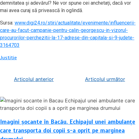
demnitatea și adevărul? Ne vor spune cei anchetați, dacă vor
mai avea curaj să privească în oglindă.
Sursa:
www.digi24.ro/stiri/actualitate/evenimente/influencerii-
care-au-facut-campanie-pentru-calin-georgescu-in-vizorul-
procurorilor-perchezitii-la-17-adrese-din-capitala-si-9-judete-
3164703
Justitie
Navigare
Articolul anterior
Articolul următor
în
articole
Imagini șocante în Bacău. Echipajul unei ambulanțe
care transporta doi copii s-a oprit pe marginea