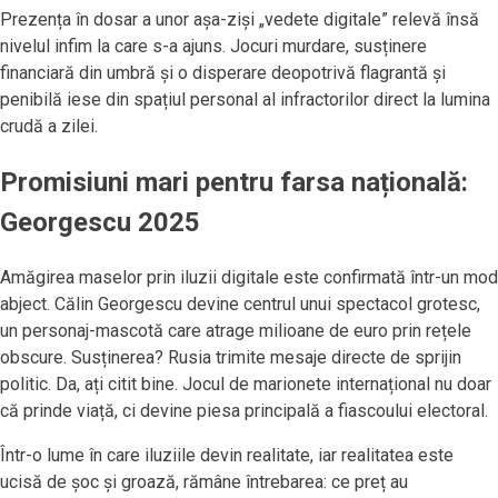
Prezența în dosar a unor așa-ziși „vedete digitale” relevă însă
nivelul infim la care s-a ajuns. Jocuri murdare, susținere
financiară din umbră și o disperare deopotrivă flagrantă și
penibilă iese din spațiul personal al infractorilor direct la lumina
crudă a zilei.
Promisiuni mari pentru farsa națională:
Georgescu 2025
Amăgirea maselor prin iluzii digitale este confirmată într-un mod
abject. Călin Georgescu devine centrul unui spectacol grotesc,
un personaj-mascotă care atrage milioane de euro prin rețele
obscure. Susținerea? Rusia trimite mesaje directe de sprijin
politic. Da, ați citit bine. Jocul de marionete internațional nu doar
că prinde viață, ci devine piesa principală a fiascoului electoral.
Într-o lume în care iluziile devin realitate, iar realitatea este
ucisă de șoc și groază, rămâne întrebarea: ce preț au