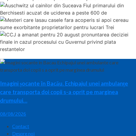
Imagini șocante în Bacău. Echipajul unei ambulanțe
care transporta doi copii s-a oprit pe marginea
drumului…
08/08/2026
Contact
Despre noi