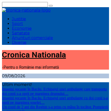
Sari
la
conținut
Justitie
Sport
Economie
Sanatate
Anunturi comerciale
Diverse
Cronica Nationala
-Pentru o Românie mai informată
09/08/2026
Ultim moment!
Imagini șocante în Bacău. Echipajul unei ambulanțe care transporta
doi copii s-a oprit pe marginea drumului…
Imagini șocante în Bacău. Echipajul unei ambulanțe cu doi copii s-a
oprit pe marginea șoselei…
Un copil de 2 ani din Reghin s-a prins cu mâna în tocător. Pompierii