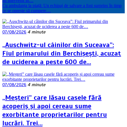
au intervenit în…
Cu ambulanța la piață: Un echipaj de salvare a fost surprins în timp
ce se oprește să cumpere…
07/08/2026
4 minute
„Auschwitz-ul câinilor din Suceava”:
Fiul primarului din Berchișești, acuzat
de uciderea a peste 600 de…
07/08/2026
4 minute
„Meșteri” care lăsau casele fără
acoperiș și apoi cereau sume
exorbitante proprietarilor pentru
lucrări. Trei…