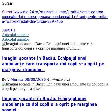
Sursa:
Sursa:
www.digi24.ro/stiri/actualitate/justitie/ionut-costea-
cumnatul-lui-mircea-geoana-condamnat-la-6-ani-pentru-mita-
a-fost-extradat-din-turcia-3297455
Justitie
Navigare
Articolul anterior
Articolul următor
în
articole
Imagini șocante în Bacău. Echipajul unei
ambulanțe care transporta doi copii s-a oprit pe
marginea drumului…
De
V Monica
08/08/2026
4 minute
o zi
Imagini șocante în Bacău. Echipajul unei
ambulanțe cu doi copii s-a oprit pe marginea
șoselei…