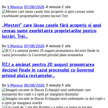
De
V Monica
07/08/2026
4 minute
2 zile
„Meșteri” care lăsau casele fără acoperiș și apoi
cereau sume exorbitante proprietarilor pentru
lucrări. Trei…
De
V Monica
07/08/2026
4 minute
2 zile
ÎCCJ a amânat pentru 20 august pronunțarea
deciziei finale în cazul procesului cu Guvernul
privind plata restanțelor…
De
V Monica
06/08/2026
3 minute
3 zile