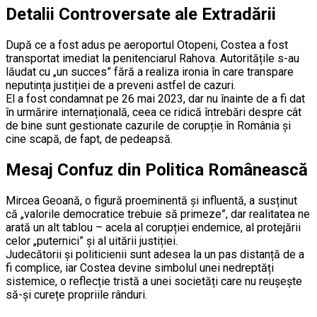
Detalii Controversate ale Extradării
După ce a fost adus pe aeroportul Otopeni, Costea a fost
transportat imediat la penitenciarul Rahova. Autoritățile s-au
lăudat cu „un succes” fără a realiza ironia în care transpare
neputința justiției de a preveni astfel de cazuri.
El a fost condamnat pe 26 mai 2023, dar nu înainte de a fi dat
în urmărire internațională, ceea ce ridică întrebări despre cât
de bine sunt gestionate cazurile de corupție în România și
cine scapă, de fapt, de pedeapsă.
Mesaj Confuz din Politica Românească
Mircea Geoană, o figură proeminentă și influentă, a susținut
că „valorile democratice trebuie să primeze”, dar realitatea ne
arată un alt tablou – acela al corupției endemice, al protejării
celor „puternici” și al uitării justiției.
Judecătorii și politicienii sunt adesea la un pas distanță de a
fi complice, iar Costea devine simbolul unei nedreptăți
sistemice, o reflecție tristă a unei societăți care nu reușește
să-și curețe propriile rânduri.