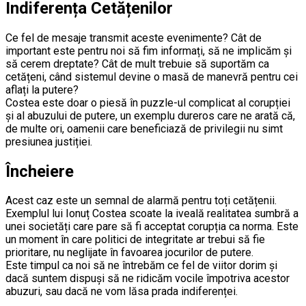
Indiferența Cetățenilor
Ce fel de mesaje transmit aceste evenimente? Cât de
important este pentru noi să fim informați, să ne implicăm și
să cerem dreptate? Cât de mult trebuie să suportăm ca
cetățeni, când sistemul devine o masă de manevră pentru cei
aflați la putere?
Costea este doar o piesă în puzzle-ul complicat al corupției
și al abuzului de putere, un exemplu dureros care ne arată că,
de multe ori, oamenii care beneficiază de privilegii nu simt
presiunea justiției.
Încheiere
Acest caz este un semnal de alarmă pentru toți cetățenii.
Exemplul lui Ionuț Costea scoate la iveală realitatea sumbră a
unei societăți care pare să fi acceptat corupția ca norma. Este
un moment în care politici de integritate ar trebui să fie
prioritare, nu neglijate în favoarea jocurilor de putere.
Este timpul ca noi să ne întrebăm ce fel de viitor dorim și
dacă suntem dispuși să ne ridicăm vocile împotriva acestor
abuzuri, sau dacă ne vom lăsa prada indiferenței.