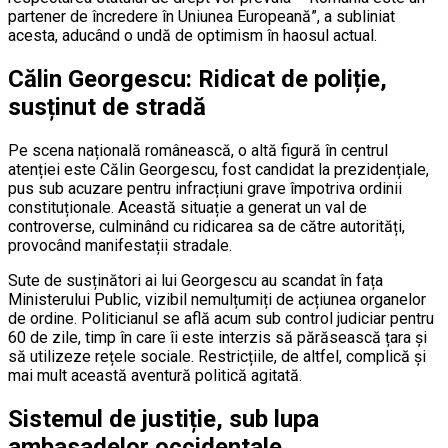
partener de încredere în Uniunea Europeană”, a subliniat
acesta, aducând o undă de optimism în haosul actual.
Călin Georgescu: Ridicat de poliție,
susținut de stradă
Pe scena națională românească, o altă figură în centrul
atenției este Călin Georgescu, fost candidat la prezidențiale,
pus sub acuzare pentru infracțiuni grave împotriva ordinii
constituționale. Această situație a generat un val de
controverse, culminând cu ridicarea sa de către autorități,
provocând manifestații stradale.
Sute de susținători ai lui Georgescu au scandat în fața
Ministerului Public, vizibil nemulțumiți de acțiunea organelor
de ordine. Politicianul se află acum sub control judiciar pentru
60 de zile, timp în care îi este interzis să părăsească țara și
să utilizeze rețele sociale. Restricțiile, de altfel, complică și
mai mult această aventură politică agitată.
Sistemul de justiție, sub lupa
ambasadelor occidentale