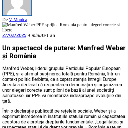
De
V Monica
27/02/2025
4 minute
1 an
Un spectacol de putere: Manfred Weber
și România
Manfred Weber, liderul grupului Partidului Popular European
(PPE), și-a afirmat susținerea totală pentru România, într-un
context politic fierbinte, ce a captat atenția întregii Europe.
Acesta a declarat că respectarea democrației și organizarea
unor alegeri corecte sunt piloni de bază ai unei societăți
sănătoase, iar PPE va monitoriza îndeaproape evoluțiile din
țară.
Într-o declarație publicată pe rețelele sociale, Weber și-a
exprimat încrederea în instituțiile statului român și capacitatea
acestora de a proteja drepturile fundamentale. „Legalitatea și
respectarea statului de drept vor prevala – România este un