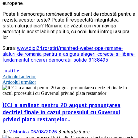
europene.
Poate fi democrația românească suficient de robustă pentru a
rezista acestor teste? Poate fi respectată integritatea
sistemului judiciar? Rămâne de văzut cum vor naviga
autoritățile acest labirint politic, cu ochii lumii întregi asupra
lor.
Sursa:
www.digi24.ro/stiri/manfred-weber-ppe-ramane-
alaturi-de-romania-pentru-a-asigura-alegeri-corecte-si-libere-
fundamentul-oricarei-democratii-solide-3138495
Justitie
Navigare
Articolul anterior
Articolul următor
în
articole
ÎCCJ a amânat pentru 20 august pronunțarea
deciziei finale în cazul procesului cu Guvernul
privind plata restanțelor…
De
V Monica
06/08/2026
3 minute
5 ore