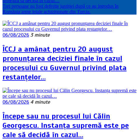
urmează să decidă în cazul…
Trei persoane au fost deferite justiției după ce au introdus în
România arme letale achiziționate din Turcia.
06/08/2026
3 minute
ÎCCJ a amânat pentru 20 august
pronunțarea deciziei finale în cazul
procesului cu Guvernul privind plata
restanțelor…
06/08/2026
4 minute
Începe sau nu procesul lui Călin
Georgescu. Instanța supremă este pe
cale să decidă în cazul…