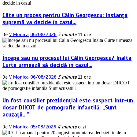
Câte un proces pentru Călin Georgescu: Instanța
supremă va decide în cazul…
De
V Monica
06/08/2026
5 minute
11 ore
Începe sau nu procesul lui Călin Georgescu? Înalta
Curte urmează să decidă în cazul…
De
V Monica
06/08/2026
3 minute
11 ore
Un fost consilier prezidențial este suspect într-un
dosar DIICOT de pornografie infantilă: „Sunt
acuzații…”
De
V Monica
05/08/2026
4 minute
o zi