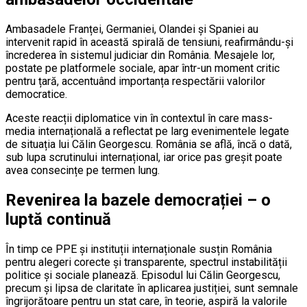
Ambasadele Franței, Germaniei, Olandei și Spaniei au
intervenit rapid în această spirală de tensiuni, reafirmându-și
încrederea în sistemul judiciar din România. Mesajele lor,
postate pe platformele sociale, apar într-un moment critic
pentru țară, accentuând importanța respectării valorilor
democratice.
Aceste reacții diplomatice vin în contextul în care mass-
media internațională a reflectat pe larg evenimentele legate
de situația lui Călin Georgescu. România se află, încă o dată,
sub lupa scrutinului internațional, iar orice pas greșit poate
avea consecințe pe termen lung.
Revenirea la bazele democrației – o
luptă continuă
În timp ce PPE și instituții internaționale susțin România
pentru alegeri corecte și transparente, spectrul instabilității
politice și sociale planează. Episodul lui Călin Georgescu,
precum și lipsa de claritate în aplicarea justiției, sunt semnale
îngrijorătoare pentru un stat care, în teorie, aspiră la valorile