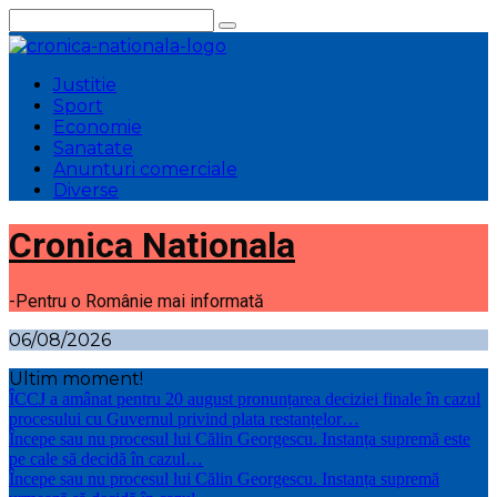
Sari
la
conținut
Justitie
Sport
Economie
Sanatate
Anunturi comerciale
Diverse
Cronica Nationala
-Pentru o Românie mai informată
06/08/2026
Ultim moment!
ÎCCJ a amânat pentru 20 august pronunțarea deciziei finale în cazul
procesului cu Guvernul privind plata restanțelor…
Începe sau nu procesul lui Călin Georgescu. Instanța supremă este
pe cale să decidă în cazul…
Începe sau nu procesul lui Călin Georgescu. Instanța supremă