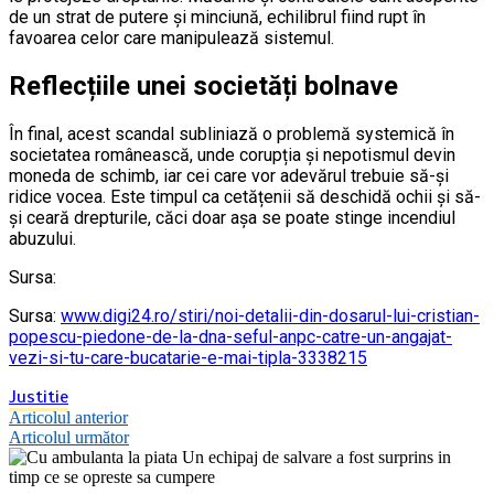
de un strat de putere și minciună, echilibrul fiind rupt în
favoarea celor care manipulează sistemul.
Reflecțiile unei societăți bolnave
În final, acest scandal subliniază o problemă systemică în
societatea românească, unde corupția și nepotismul devin
moneda de schimb, iar cei care vor adevărul trebuie să-și
ridice vocea. Este timpul ca cetățenii să deschidă ochii și să-
și ceară drepturile, căci doar așa se poate stinge incendiul
abuzului.
Sursa:
Sursa:
www.digi24.ro/stiri/noi-detalii-din-dosarul-lui-cristian-
popescu-piedone-de-la-dna-seful-anpc-catre-un-angajat-
vezi-si-tu-care-bucatarie-e-mai-tipla-3338215
Justitie
Navigare
Articolul anterior
Articolul următor
în
articole