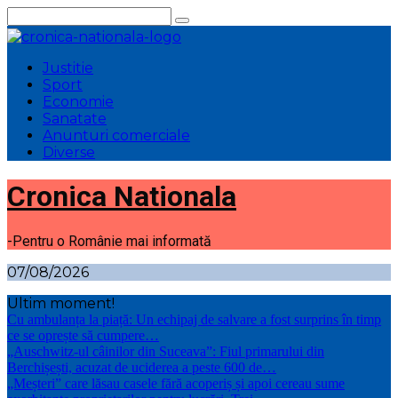
Sari
la
conținut
Justitie
Sport
Economie
Sanatate
Anunturi comerciale
Diverse
Cronica Nationala
-Pentru o Românie mai informată
07/08/2026
Ultim moment!
Cu ambulanța la piață: Un echipaj de salvare a fost surprins în timp
ce se oprește să cumpere…
„Auschwitz-ul câinilor din Suceava”: Fiul primarului din
Berchișești, acuzat de uciderea a peste 600 de…
„Meșteri” care lăsau casele fără acoperiș și apoi cereau sume