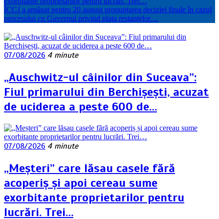
exorbitante proprietarilor pentru lucrări. Trei…
ÎCCJ a amânat pentru 20 august pronunțarea deciziei finale în cazul
procesului cu Guvernul privind plata restanțelor…
07/08/2026
4 minute
„Auschwitz-ul câinilor din Suceava”:
Fiul primarului din Berchișești, acuzat
de uciderea a peste 600 de…
07/08/2026
4 minute
„Meșteri” care lăsau casele fără
acoperiș și apoi cereau sume
exorbitante proprietarilor pentru
lucrări. Trei…