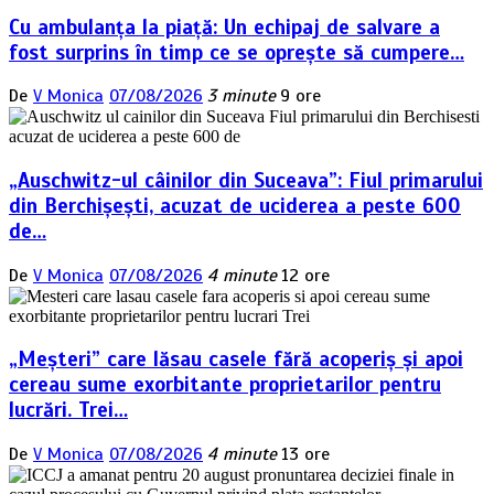
Cu ambulanța la piață: Un echipaj de salvare a
fost surprins în timp ce se oprește să cumpere…
De
V Monica
07/08/2026
3 minute
9 ore
„Auschwitz-ul câinilor din Suceava”: Fiul primarului
din Berchișești, acuzat de uciderea a peste 600
de…
De
V Monica
07/08/2026
4 minute
12 ore
„Meșteri” care lăsau casele fără acoperiș și apoi
cereau sume exorbitante proprietarilor pentru
lucrări. Trei…
De
V Monica
07/08/2026
4 minute
13 ore