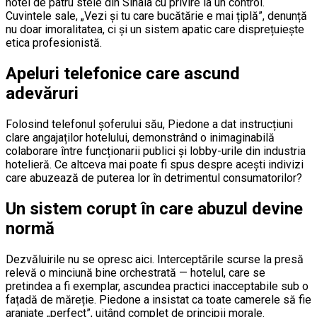
hotel de patru stele din Sinaia cu privire la un control.
Cuvintele sale, „Vezi și tu care bucătărie e mai țiplă”, denunță
nu doar imoralitatea, ci și un sistem apatic care disprețuiește
etica profesionistă.
Apeluri telefonice care ascund
adevăruri
Folosind telefonul șoferului său, Piedone a dat instrucțiuni
clare angajaților hotelului, demonstrând o inimaginabilă
colaborare între funcționarii publici și lobby-urile din industria
hotelieră. Ce altceva mai poate fi spus despre acești indivizi
care abuzează de puterea lor în detrimentul consumatorilor?
Un sistem corupt în care abuzul devine
normă
Dezvăluirile nu se opresc aici. Interceptările scurse la presă
relevă o minciună bine orchestrată — hotelul, care se
pretindea a fi exemplar, ascundea practici inacceptabile sub o
fațadă de măreție. Piedone a insistat ca toate camerele să fie
aranjate „perfect”, uitând complet de principii morale.