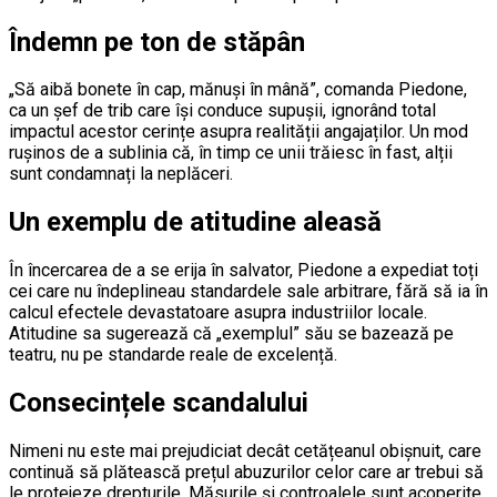
Îndemn pe ton de stăpân
„Să aibă bonete în cap, mănuși în mână”, comanda Piedone,
ca un șef de trib care își conduce supușii, ignorând total
impactul acestor cerințe asupra realității angajaților. Un mod
rușinos de a sublinia că, în timp ce unii trăiesc în fast, alții
sunt condamnați la neplăceri.
Un exemplu de atitudine aleasă
În încercarea de a se erija în salvator, Piedone a expediat toți
cei care nu îndeplineau standardele sale arbitrare, fără să ia în
calcul efectele devastatoare asupra industriilor locale.
Atitudine sa sugerează că „exemplul” său se bazează pe
teatru, nu pe standarde reale de excelență.
Consecințele scandalului
Nimeni nu este mai prejudiciat decât cetățeanul obișnuit, care
continuă să plătească prețul abuzurilor celor care ar trebui să
le protejeze drepturile. Măsurile și controalele sunt acoperite