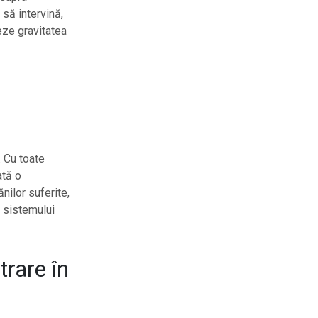
 să intervină,
eze gravitatea
. Cu toate
ată o
nilor suferite,
a sistemului
trare în