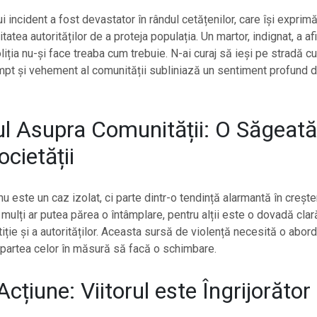
i incident a fost devastator în rândul cetățenilor, care își exprim
tatea autorităților de a proteja populația. Un martor, indignat, a af
oliția nu-și face treaba cum trebuie. N-ai curaj să ieși pe stradă cu 
t și vehement al comunității subliniază un sentiment profund d
l Asupra Comunității: O Săgeată
cietății
u este un caz izolat, ci parte dintr-o tendință alarmantă în creșter
mulți ar putea părea o întâmplare, pentru alții este o dovadă clar
stiție și a autorităților. Aceasta sursă de violență necesită o abor
partea celor în măsură să facă o schimbare.
Acțiune: Viitorul este Îngrijorător