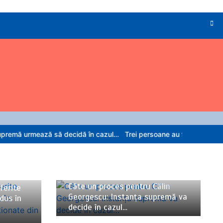
ză să decidă în cazul…
Trei persoane au fost deferite justiției după
06/08/2026
5 minute
Câte un proces pentru Călin
ferite
Georgescu: Instanța supremă va
odus în
decide în cazul…