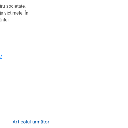
tru societate.
a victimele. În
ântui
r/
Articolul următor