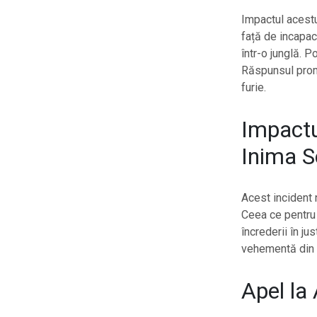
Impactul acestu
față de incapaci
într-o junglă. P
Răspunsul promp
furie.
Impactu
Inima So
Acest incident n
Ceea ce pentru 
încrederii în ju
vehementă din 
Apel la 