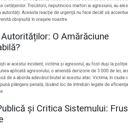
te cetățenilor. Trecătorii, neputincios martori ai agresiunii, au ales
a autorități. Aceasta reacție de urgență nu face decât să accentu
venită obișnuită în orașele noastre.
 Autorităților: O Amărăciune
bilă?
ti ai acestui incident, victima și agresorul, au fost duși la poliție
unea aplicată agresorului, o amendă derizorie de 3.000 de lei, ar
să de a aborda adevărul brutal al acestui atac. Victima, în ciuda ră
epună plângere penală, lăsând loc de întrebări legate de eficienț
ie.
ublică și Critica Sistemului: Frus
e