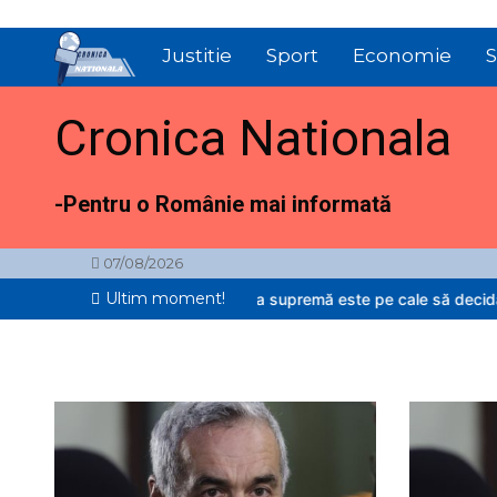
Sari
la
Justitie
Sport
Economie
S
conținut
Cronica Nationala
-Pentru o Românie mai informată
07/08/2026
Ultim moment!
lin Georgescu. Instanța supremă este pe cale să decidă în cazul…
Î