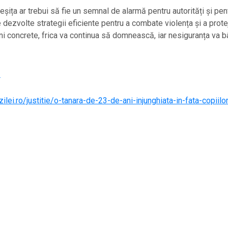
eșița ar trebui să fie un semnal de alarmă pentru autorități și pen
 dezvolte strategii eficiente pentru a combate violența și a protej
uni concrete, frica va continua să domnească, iar nesiguranța va b
3
zilei.ro/justitie/o-tanara-de-23-de-ani-injunghiata-in-fata-copiilo