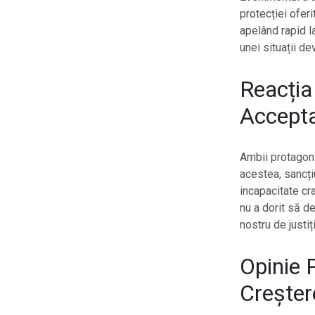
protecției oferi
apelând rapid l
unei situații de
Reacția
Accepta
Ambii protagoniș
acestea, sancți
incapacitate cra
nu a dorit să d
nostru de justiț
Opinie P
Creșter