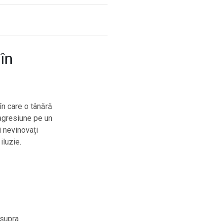
 în
în care o tânără
 agresiune pe un
 nevinovați
iluzie.
asupra