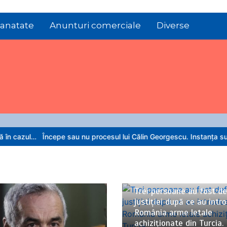
anatate
Anunturi comerciale
Diverse
ncepe sau nu procesul lui Călin Georgescu. Instanța supremă urmea
06/08/2026
3 minute
Trei persoane au fost de
justiției după ce au intr
România arme letale
achiziționate din Turcia.