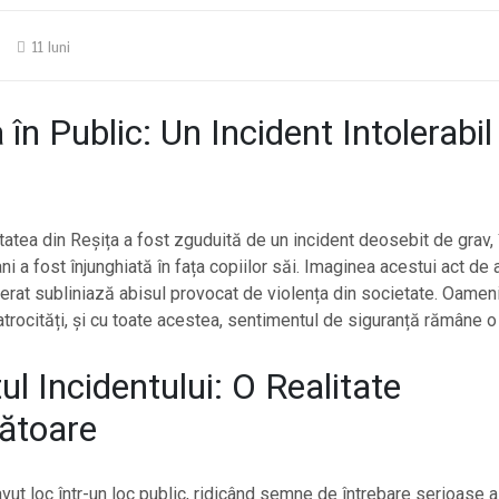
11 luni
 în Public: Un Incident Intolerabil
atea din Reșița a fost zguduită de un incident deosebit de grav, 
ni a fost înjunghiată în fața copiilor săi. Imaginea acestui act de
rat subliniază abisul provocat de violența din societate. Oameni
atrocități, și cu toate acestea, sentimentul de siguranță rămâne o 
l Incidentului: O Realitate
șătoare
vut loc într-un loc public, ridicând semne de întrebare serioase 