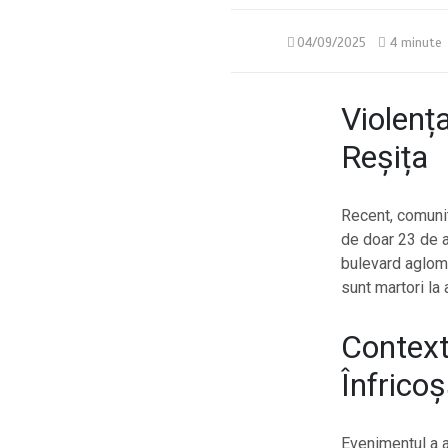
04/09/2025
4 minute
Violența
Reșița
Recent, comunit
de doar 23 de a
bulevard aglome
sunt martori la 
Contextu
Înfrico
Evenimentul a a