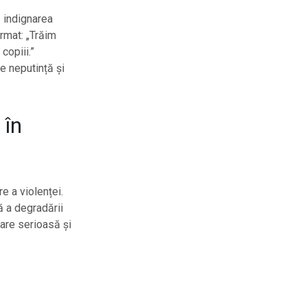
ă indignarea
irmat: „Trăim
copiii.”
e neputință și
 în
e a violenței.
ă a degradării
dare serioasă și