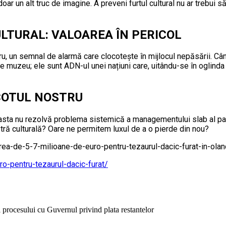
r un alt truc de imagine. A preveni furtul cultural nu ar trebui să 
LTURAL: VALOAREA ÎN PERICOL
stru, un semnal de alarmă care clocotește în mijlocul nepăsării. C
e muzeu; ele sunt ADN-ul unei națiuni care, uitându-se în oglinda 
 COTUL NOSTRU
sta nu rezolvă problema sistemică a managementului slab al patri
stră culturală? Oare ne permitem luxul de a o pierde din nou?
rea-de-5-7-milioane-de-euro-pentru-tezaurul-dacic-furat-in-ola
uro-pentru-tezaurul-dacic-furat/