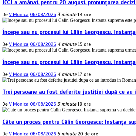
ÎCCJ a amânat pentru 20 august pronunțarea deciziei
De
V Monica
06/08/2026
3 minute
14 ore
Începe sau nu procesul lui Călin Georgescu. Instanț
De
V Monica
06/08/2026
4 minute
15 ore
Începe sau nu procesul lui Călin Georgescu. Instan
De
V Monica
06/08/2026
4 minute
17 ore
Trei persoane au fost deferite justiției după ce au 
De
V Monica
06/08/2026
3 minute
19 ore
Câte un proces pentru Călin Georgescu: Instanța su
De
V Monica
06/08/2026
5 minute
20 de ore