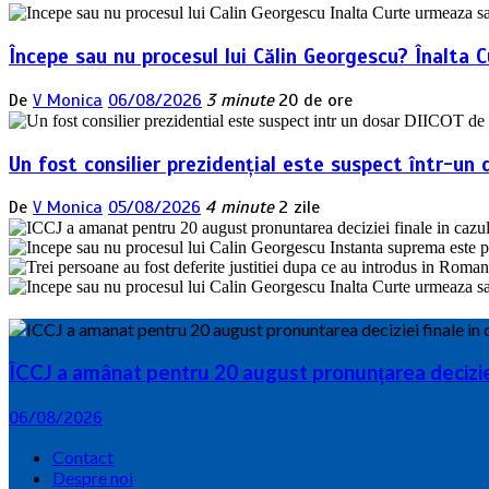
Începe sau nu procesul lui Călin Georgescu? Înalta 
De
V Monica
06/08/2026
3 minute
20 de ore
Un fost consilier prezidențial este suspect într-un 
De
V Monica
05/08/2026
4 minute
2 zile
ÎCCJ a amânat pentru 20 august pronunțarea deciziei 
06/08/2026
Contact
Despre noi