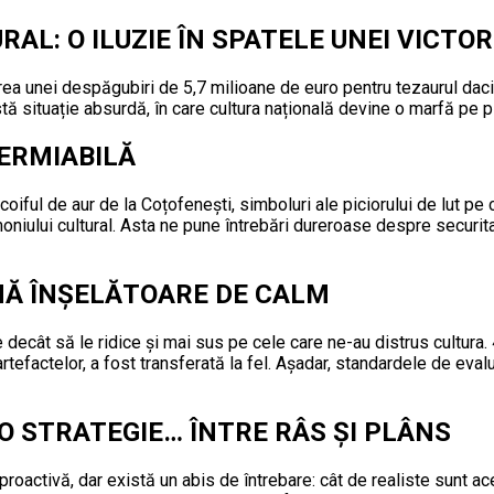
AL: O ILUZIE ÎN SPATELE UNEI VICTOR
irea unei despăgubiri de 5,7 milioane de euro pentru tezaurul dacic
tă situație absurdă, în care cultura națională devine o marfă pe pi
PERMIABILĂ
coiful de aur de la Coțofenești, simboluri ale piciorului de lut pe
imoniului cultural. Asta ne pune întrebări dureroase despre securit
MĂ ÎNȘELĂTOARE DE CALM
ecât să le ridice și mai sus pe cele care ne-au distrus cultura. 4
tefactelor, a fost transferată la fel. Așadar, standardele de evalua
 O STRATEGIE… ÎNTRE RÂS ȘI PLÂNS
roactivă, dar există un abis de întrebare: cât de realiste sunt ac