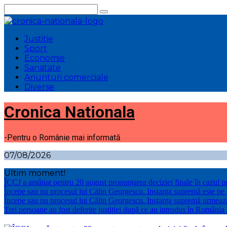
Sari
la
conținut
Justitie
Sport
Economie
Sanatate
Anunturi comerciale
Diverse
Cronica Nationala
-Pentru o Românie mai informată
07/08/2026
Ultim moment!
ÎCCJ a amânat pentru 20 august pronunțarea deciziei finale în cazul p
Începe sau nu procesul lui Călin Georgescu. Instanța supremă este pe
Începe sau nu procesul lui Călin Georgescu. Instanța supremă urmeaz
Trei persoane au fost deferite justiției după ce au introdus în România 