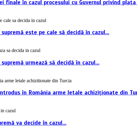
 finale în cazul procesului cu Guvernul privind plata
a supremă este pe cale să decidă în cazul…
ța supremă urmează să decidă în cazul…
introdus în România arme letale achiziționate din Tur
premă va decide în cazul…