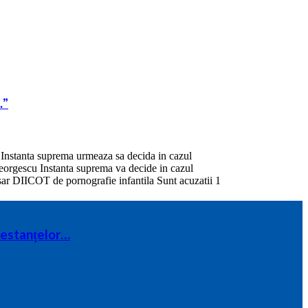
…”
 restanțelor…