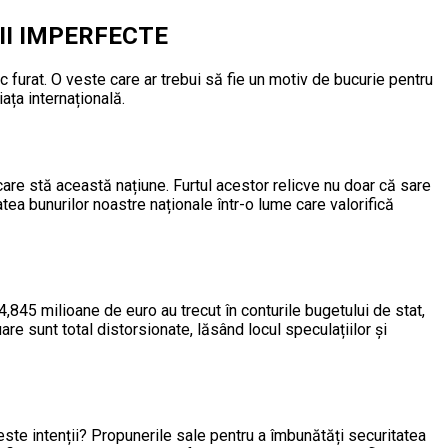
II IMPERFECTE
 furat. O veste care ar trebui să fie un motiv de bucurie pentru
ața internațională.
 care stă această națiune. Furtul acestor relicve nu doar că sare
atea bunurilor noastre naționale într-o lume care valorifică
,845 milioane de euro au trecut în conturile bugetului de stat,
re sunt total distorsionate, lăsând locul speculațiilor și
este intenții? Propunerile sale pentru a îmbunătăți securitatea