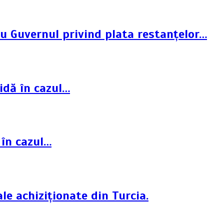
cu Guvernul privind plata restanțelor…
idă în cazul…
 în cazul…
le achiziționate din Turcia.