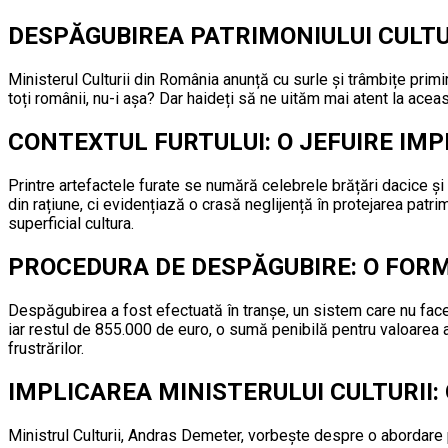
DESPĂGUBIREA PATRIMONIULUI CULTUR
Ministerul Culturii din România anunță cu surle și trâmbițe prim
toți românii, nu-i așa? Dar haideți să ne uităm mai atent la aceas
CONTEXTUL FURTULUI: O JEFUIRE IM
Printre artefactele furate se numără celebrele brățări dacice și 
din rațiune, ci evidențiază o crasă neglijență în protejarea patr
superficial cultura.
PROCEDURA DE DESPĂGUBIRE: O FOR
Despăgubirea a fost efectuată în tranșe, un sistem care nu face d
iar restul de 855.000 de euro, o sumă penibilă pentru valoarea ar
frustrărilor.
IMPLICAREA MINISTERULUI CULTURII:
Ministrul Culturii, Andras Demeter, vorbește despre o abordare p