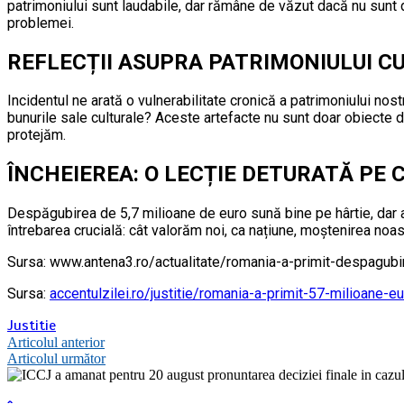
patrimoniului sunt laudabile, dar rămâne de văzut dacă nu sunt doa
problemei.
REFLECȚII ASUPRA PATRIMONIULUI CU
Incidentul ne arată o vulnerabilitate cronică a patrimoniului no
bunurile sale culturale? Aceste artefacte nu sunt doar obiecte d
protejăm.
ÎNCHEIEREA: O LECȚIE DETURATĂ PE
Despăgubirea de 5,7 milioane de euro sună bine pe hârtie, dar a
întrebarea crucială: cât valorăm noi, ca națiune, moștenirea noa
Sursa: www.antena3.ro/actualitate/romania-a-primit-despagubi
Sursa:
accentulzilei.ro/justitie/romania-a-primit-57-milioane-e
Justitie
Navigare
Articolul anterior
Articolul următor
în
articole