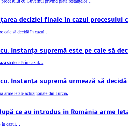
rea deciziei finale în cazul procesului 
scu. Instanța supremă este pe cale să dec
scu. Instanța supremă urmează să decidă
 după ce au introdus în România arme leta