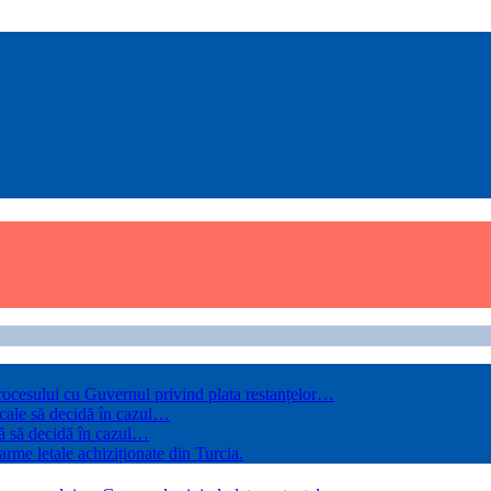
rocesului cu Guvernul privind plata restanțelor…
 cale să decidă în cazul…
ă să decidă în cazul…
arme letale achiziționate din Turcia.