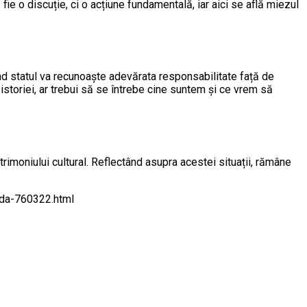
fie o discuție, ci o acțiune fundamentală, iar aici se află miezul
ând statul va recunoaște adevărata responsabilitate față de
istoriei, ar trebui să se întrebe cine suntem și ce vrem să
moniului cultural. Reflectând asupra acestei situații, rămâne
nda-760322.html