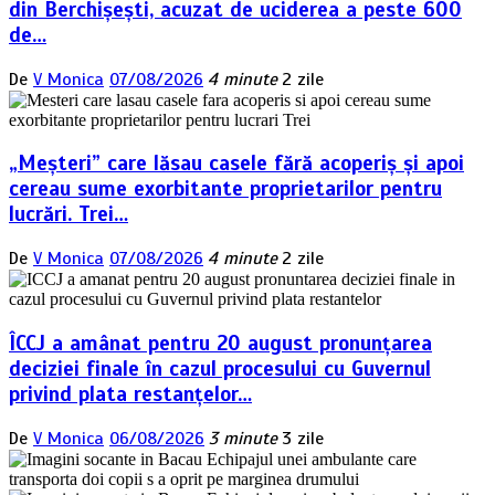
din Berchișești, acuzat de uciderea a peste 600
de…
De
V Monica
07/08/2026
4 minute
2 zile
„Meșteri” care lăsau casele fără acoperiș și apoi
cereau sume exorbitante proprietarilor pentru
lucrări. Trei…
De
V Monica
07/08/2026
4 minute
2 zile
ÎCCJ a amânat pentru 20 august pronunțarea
deciziei finale în cazul procesului cu Guvernul
privind plata restanțelor…
De
V Monica
06/08/2026
3 minute
3 zile