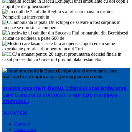
Imagini șocante în Bacău. Echipajul unei ambulanțe
care transporta doi copii s-a oprit pe marginea
drumului…
08/08/2026
Contact
Despre noi