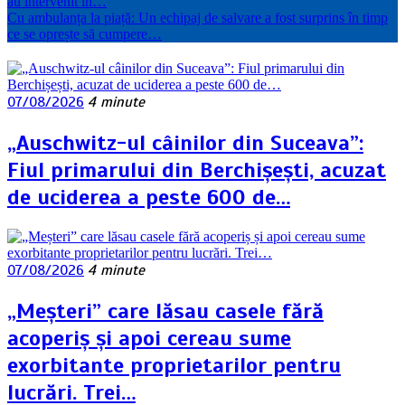
au intervenit în…
Cu ambulanța la piață: Un echipaj de salvare a fost surprins în timp
ce se oprește să cumpere…
07/08/2026
4 minute
„Auschwitz-ul câinilor din Suceava”:
Fiul primarului din Berchișești, acuzat
de uciderea a peste 600 de…
07/08/2026
4 minute
„Meșteri” care lăsau casele fără
acoperiș și apoi cereau sume
exorbitante proprietarilor pentru
lucrări. Trei…