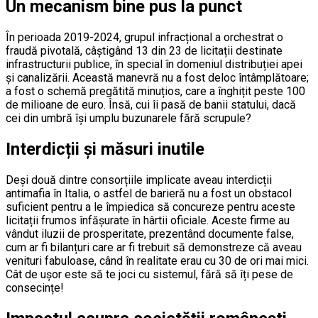
Un mecanism bine pus la punct
În perioada 2019-2024, grupul infracțional a orchestrat o
fraudă pivotală, câștigând 13 din 23 de licitații destinate
infrastructurii publice, în special în domeniul distribuției apei
și canalizării. Această manevră nu a fost deloc întâmplătoare;
a fost o schemă pregătită minuțios, care a înghițit peste 100
de milioane de euro. Însă, cui îi pasă de banii statului, dacă
cei din umbră își umplu buzunarele fără scrupule?
Interdicții și măsuri inutile
Deși două dintre consorțiile implicate aveau interdicții
antimafia în Italia, o astfel de barieră nu a fost un obstacol
suficient pentru a le împiedica să concureze pentru aceste
licitații frumos înfășurate în hârtii oficiale. Aceste firme au
vândut iluzii de prosperitate, prezentând documente false,
cum ar fi bilanțuri care ar fi trebuit să demonstreze că aveau
venituri fabuloase, când în realitate erau cu 30 de ori mai mici.
Cât de ușor este să te joci cu sistemul, fără să îți pese de
consecințe!