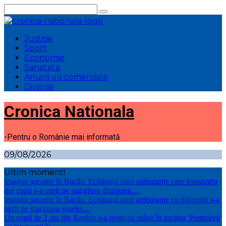
Sari
la
conținut
Justitie
Sport
Economie
Sanatate
Anunturi comerciale
Diverse
Cronica Nationala
-Pentru o Românie mai informată
09/08/2026
Ultim moment!
Imagini șocante în Bacău. Echipajul unei ambulanțe care transporta
doi copii s-a oprit pe marginea drumului…
Imagini șocante în Bacău. Echipajul unei ambulanțe cu doi copii s-a
oprit pe marginea șoselei…
Un copil de 2 ani din Reghin s-a prins cu mâna în tocător. Pompierii