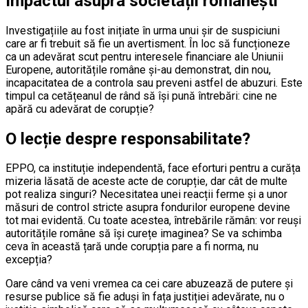
Impactul asupra societății românești
Investigațiile au fost inițiate în urma unui șir de suspiciuni
care ar fi trebuit să fie un avertisment. În loc să funcționeze
ca un adevărat scut pentru interesele financiare ale Uniunii
Europene, autoritățile române și-au demonstrat, din nou,
incapacitatea de a controla sau preveni astfel de abuzuri. Este
timpul ca cetățeanul de rând să își pună întrebări: cine ne
apără cu adevărat de corupție?
O lecție despre responsabilitate?
EPPO, ca instituție independentă, face eforturi pentru a curăța
mizeria lăsată de aceste acte de corupție, dar cât de multe
pot realiza singuri? Necesitatea unei reacții ferme și a unor
măsuri de control stricte asupra fondurilor europene devine
tot mai evidentă. Cu toate acestea, întrebările rămân: vor reuși
autoritățile române să își curețe imaginea? Se va schimba
ceva în această țară unde corupția pare a fi norma, nu
excepția?
Oare când va veni vremea ca cei care abuzează de putere și
resurse publice să fie aduși în fața justiției adevărate, nu o