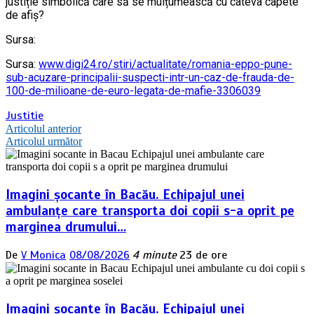
justiție simbolică care să se mulțumească cu câteva capete
de afiș?
Sursa:
Sursa:
www.digi24.ro/stiri/actualitate/romania-eppo-pune-
sub-acuzare-principalii-suspecti-intr-un-caz-de-frauda-de-
100-de-milioane-de-euro-legata-de-mafie-3306039
Justitie
Navigare
Articolul anterior
Articolul următor
în
articole
Imagini șocante în Bacău. Echipajul unei
ambulanțe care transporta doi copii s-a oprit pe
marginea drumului…
De
V Monica
08/08/2026
4 minute
23 de ore
Imagini șocante în Bacău. Echipajul unei