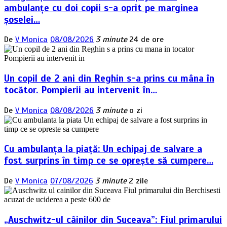
ambulanțe cu doi copii s-a oprit pe marginea
șoselei…
De
V Monica
08/08/2026
3 minute
24 de ore
Un copil de 2 ani din Reghin s-a prins cu mâna în
tocător. Pompierii au intervenit în…
De
V Monica
08/08/2026
3 minute
o zi
Cu ambulanța la piață: Un echipaj de salvare a
fost surprins în timp ce se oprește să cumpere…
De
V Monica
07/08/2026
3 minute
2 zile
„Auschwitz-ul câinilor din Suceava”: Fiul primarului