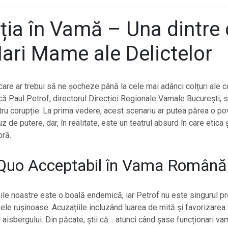
ția în Vamă – Una dintre 
ari Mame ale Delictelor
care ar trebui să ne șocheze până la cele mai adânci colțuri ale co
că Paul Petrof, directorul Direcției Regionale Vamale București, s
tru corupție. La prima vedere, acest scenariu ar putea părea o p
 de putere, dar, în realitate, este un teatrul absurd în care etica 
bră.
 Quo Acceptabil în Vama Română
ile noastre este o boală endemică, iar Petrof nu este singurul pr
ele rușinoase. Acuzațiile incluzând luarea de mită și favorizarea 
l aisbergului. Din păcate, știi că… atunci când șase funcționari v