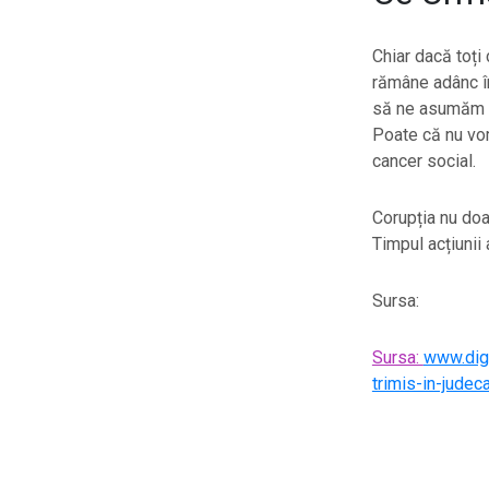
Chiar dacă toți
rămâne adânc în
să ne asumăm re
Poate că nu vom
cancer social.
Corupția nu doa
Timpul acțiunii 
Sursa:
Sursa:
www.digi
trimis-in-jude