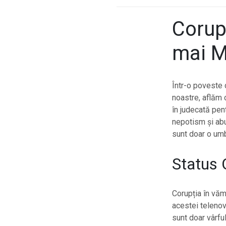
Corup
mai M
Într-o poveste 
noastre, aflăm 
în judecată pen
nepotism și abuz
sunt doar o um
Status
Corupția în văm
acestei telenov
sunt doar vârfu