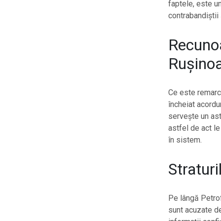
faptele, este u
contrabandiștii 
Recunoa
Rușino
Ce este remarca
încheiat acordu
servește un ast
astfel de act l
în sistem.
Straturi
Pe lângă Petro
sunt acuzate de