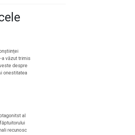
cele
nștiinței
-a văzut trimis
oveste despre
și onestitatea
otagonitst al
făptuitorului
amali recunosc