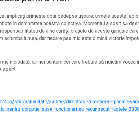
 cei implicați primește doar pedepse ușoare, urmele acestei epid
fipte în demnitatea noastră colectivă. Momentul a sosit să des
sponsabilitatea de a ne curăța orașele de aceste gunoaie care n
 schimba lumea, dar fiecare pas mic este o mică victorie împotr
rme niciodată, iar noi suntem cei care trebuie să ridicăm vocea î
a sosit!
24.ro/stiri/actualitate/justitie/directorul-directiei-regionale-va
cata-pentru-coruptie-sase-functionari-au-recunoscut-faptele-33