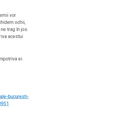
emii vor
chidem ochii,
e trag în jos.
iva acestui
mpotriva ei.
male-bucuresti-
08951