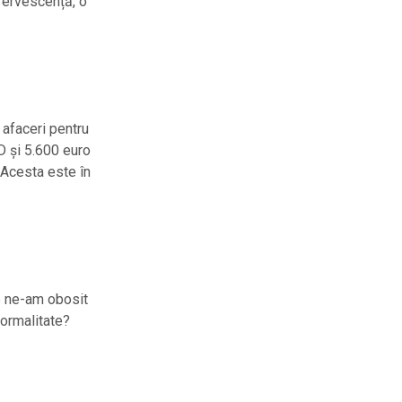
efervescență, o
 afaceri pentru
D și 5.600 euro
 Acesta este în
e ne-am obosit
normalitate?