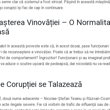
n semn clar că sistemul a fost stricat. Pășind în această mlaștină
și corupții își fac de cap în continuare.
șterea Vinovăției – O Normalita
asă
bil în această poveste este că, în acest dosar, șase funcționari
ri de recunoaștere a vinovăției. Poate că ar trebui să ne întrebă
fel de comportament? Îngrozitor! Funcționarii și-au imaginat pro
e va aduce o scutire ușoară de pedeapsă, dar niciodată nu va rea
le Corupției se Talazează
f, două nume adiacente – Nicolae-Ștefan Teianu și Răzvan-Cos
 acte ilegale severe. Fie că vorbim de trafic de influență sau de 