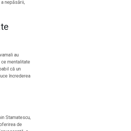
 a nepăsării,
te
 vamali au
m ce mentalitate
babil că un
duce încrederea
min Stamatescu,
oferirea de