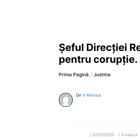
Șeful Direcției 
pentru corupție.
Prima Pagină
Justitie
De
V Monica
02/07/2025
4 minute