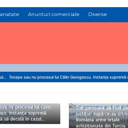
anatate
Anunturi comerciale
Diverse
u nu procesul lui Călin Georgescu. Instanța supremă urmează să dec
026
4 minute
06/08/2026
3 minute
sau nu procesul lui Călin
Trei persoane au fost de
scu. Instanța supremă
justiției după ce au intr
 să decidă în cazul…
România arme letale
achiziționate din Turcia.