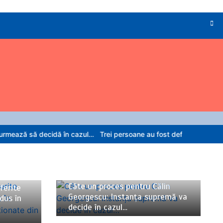
idă în cazul…
Trei persoane au fost deferite justiției după ce au int
06/08/2026
5 minute
Câte un proces pentru Călin
ferite
Georgescu: Instanța supremă va
odus în
decide în cazul…