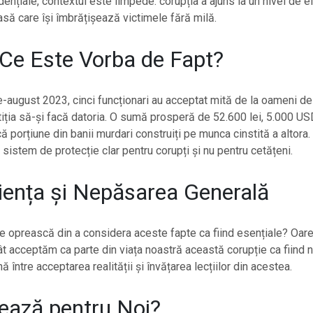
idențiale, contextul este limpede: corupția a ajuns la un nivel de 
să care își îmbrățișează victimele fără milă.
Ce Este Vorba de Fapt?
ie-august 2023, cinci funcționari au acceptat mită de la oameni de
tiția să-și facă datoria. O sumă prosperă de 52.600 lei, 5.000 US
ă porțiune din banii murdari construiți pe munca cinstită a altora.
sistem de protecție clar pentru corupți și nu pentru cetățeni.
iența și Nepăsarea Generală
e oprească din a considera aceste fapte ca fiind esențiale? Oar
cât acceptăm ca parte din viața noastră această corupție ca fiind 
ină între acceptarea realității și învățarea lecțiilor din acestea.
ează pentru Noi?