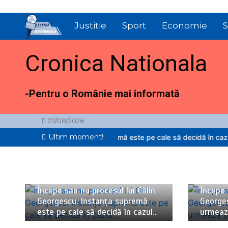
Sari
la
Justitie
Sport
Economie
S
conținut
Cronica Nationala
-Pentru o Românie mai informată
07/08/2026
Ultim moment!
escu. Instanța supremă este pe cale să decidă în cazul…
Începe sa
06/08/2026
4 minute
06/08/2
Începe sau nu procesul lui Călin
Începe 
Georgescu. Instanța supremă
George
este pe cale să decidă în cazul…
urmează