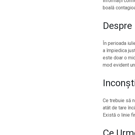
informații conf
boală contagioa
Despre 
În perioada iul
a împiedica jus
este doar o mic
mod evident un 
Inconșt
Ce trebuie să n
atât de tare în
Există o linie f
Ce Urm