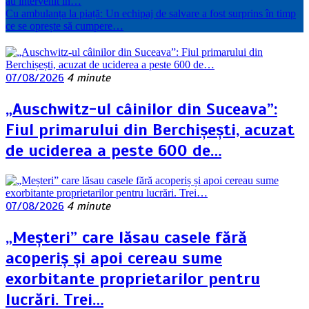
au intervenit în…
Cu ambulanța la piață: Un echipaj de salvare a fost surprins în timp
ce se oprește să cumpere…
07/08/2026
4 minute
„Auschwitz-ul câinilor din Suceava”:
Fiul primarului din Berchișești, acuzat
de uciderea a peste 600 de…
07/08/2026
4 minute
„Meșteri” care lăsau casele fără
acoperiș și apoi cereau sume
exorbitante proprietarilor pentru
lucrări. Trei…