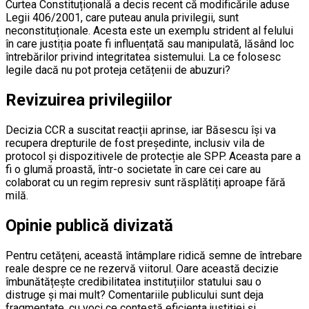
Curtea Constituțională a decis recent că modificările aduse
Legii 406/2001, care puteau anula privilegii, sunt
neconstituționale. Acesta este un exemplu strident al felului
în care justiția poate fi influențată sau manipulată, lăsând loc
întrebărilor privind integritatea sistemului. La ce folosesc
legile dacă nu pot proteja cetățenii de abuzuri?
Revizuirea privilegiilor
Decizia CCR a suscitat reacții aprinse, iar Băsescu își va
recupera drepturile de fost președinte, inclusiv vila de
protocol și dispozitivele de protecție ale SPP. Aceasta pare a
fi o glumă proastă, într-o societate în care cei care au
colaborat cu un regim represiv sunt răsplătiți aproape fără
milă.
Opinie publică divizată
Pentru cetățeni, această întâmplare ridică semne de întrebare
reale despre ce ne rezervă viitorul. Oare această decizie
îmbunătățește credibilitatea instituțiilor statului sau o
distruge și mai mult? Comentariile publicului sunt deja
fragmentate, cu voci ce contestă eficiența justiției și