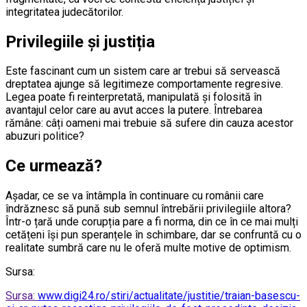
integritatea judecătorilor.
Privilegiile și justiția
Este fascinant cum un sistem care ar trebui să servească
dreptatea ajunge să legitimeze comportamente regresive.
Legea poate fi reinterpretată, manipulată și folosită în
avantajul celor care au avut acces la putere. Întrebarea
rămâne: câți oameni mai trebuie să sufere din cauza acestor
abuzuri politice?
Ce urmează?
Așadar, ce se va întâmpla în continuare cu românii care
îndrăznesc să pună sub semnul întrebării privilegiile altora?
Într-o țară unde corupția pare a fi norma, din ce în ce mai mulți
cetățeni își pun speranțele în schimbare, dar se confruntă cu o
realitate sumbră care nu le oferă multe motive de optimism.
Sursa:
Sursa:
www.digi24.ro/stiri/actualitate/justitie/traian-basescu-