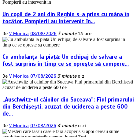
Un copil de 2 ani din Reghin s-a prins cu mâna în
tocător. Pompierii au intervenit în…
De
V Monica
08/08/2026
3 minute
13 ore
Cu ambulanța la piață: Un echipaj de salvare a
fost surprins în timp ce se oprește să cumpere…
De
V Monica
07/08/2026
3 minute
o zi
„Auschwitz-ul câinilor din Suceava”: Fiul primarului
din Berchișești, acuzat de uciderea a peste 600
de…
De
V Monica
07/08/2026
4 minute
o zi