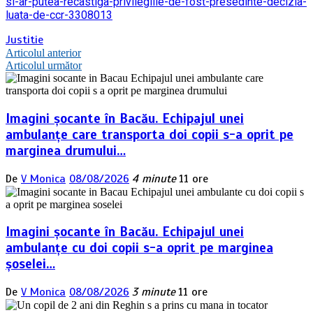
si-ar-putea-recastiga-privilegiile-de-fost-presedinte-decizia-
luata-de-ccr-3308013
Justitie
Navigare
Articolul anterior
Articolul următor
în
articole
Imagini șocante în Bacău. Echipajul unei
ambulanțe care transporta doi copii s-a oprit pe
marginea drumului…
De
V Monica
08/08/2026
4 minute
11 ore
Imagini șocante în Bacău. Echipajul unei
ambulanțe cu doi copii s-a oprit pe marginea
șoselei…
De
V Monica
08/08/2026
3 minute
11 ore