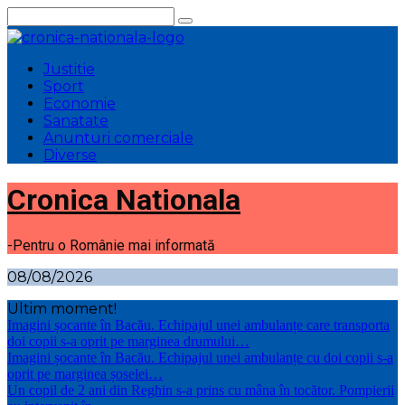
Sari
la
conținut
Justitie
Sport
Economie
Sanatate
Anunturi comerciale
Diverse
Cronica Nationala
-Pentru o Românie mai informată
08/08/2026
Ultim moment!
Imagini șocante în Bacău. Echipajul unei ambulanțe care transporta
doi copii s-a oprit pe marginea drumului…
Imagini șocante în Bacău. Echipajul unei ambulanțe cu doi copii s-a
oprit pe marginea șoselei…
Un copil de 2 ani din Reghin s-a prins cu mâna în tocător. Pompierii