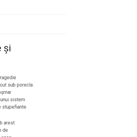
 și
tragedie
oscut sub porecla
coșmar
 unui sistem
 stupefiante.
ub arest
n de