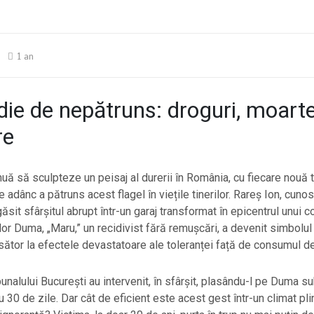
1 an
die de nepătruns: droguri, moarte
re
nuă să sculpteze un peisaj al durerii în România, cu fiecare nouă 
e adânc a pătruns acest flagel în viețile tinerilor. Rareș Ion, cun
găsit sfârșitul abrupt într-un garaj transformat în epicentrul unui 
dor Duma, „Maru,” un recidivist fără remușcări, a devenit simbolul
ător la efectele devastatoare ale toleranței față de consumul de
bunalului București au intervenit, în sfârșit, plasându-l pe Duma s
 30 de zile. Dar cât de eficient este acest gest într-un climat pli