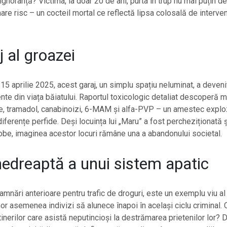
ignoranță? Victima, la doar 20 de ani, purta în trup nu mai puțin d
re risc – un cocteil mortal ce reflectă lipsa colosală de interven
j al groazei
4-15 aprilie 2025, acest garaj, un simplu spațiu neluminat, a deven
te din viața băiatului. Raportul toxicologic detaliat descoperă 
, tramadol, canabinoizi, 6-MAM și alfa-PVP – un amestec explo
iferențe perfide. Deși locuința lui „Maru” a fost percheziționată ș
be, imaginea acestor locuri rămâne una a abandonului societal.
nedreaptă a unui sistem apatic
mnări anterioare pentru trafic de droguri, este un exemplu viu al u
or asemenea indivizi să alunece înapoi în același ciclu criminal.
tinerilor care asistă neputincioși la destrămarea prietenilor lor? 