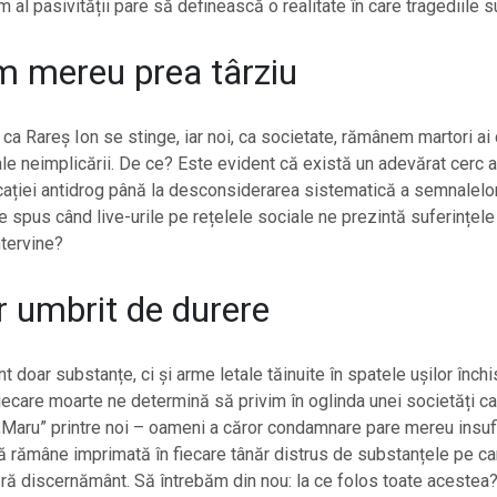
 al pasivității pare să definească o realitate în care tragediile s
 mereu prea târziu
r ca Rareș Ion se stinge, iar noi, ca societate, rămânem martori ai
e neimplicării. De ce? Este evident că există un adevărat cerc a
cației antidrog până la desconsiderarea sistematică a semnalelo
e spus când live-urile pe rețelele sociale ne prezintă suferințele 
ntervine?
or umbrit de durere
t doar substanțe, ci și arme letale tăinuite în spatele ușilor închi
iecare moarte ne determină să privim în oglinda unei societăți c
„Maru” printre noi – oameni a căror condamnare pare mereu insufi
 rămâne imprimată în fiecare tânăr distrus de substanțele pe ca
ă discernământ. Să întrebăm din nou: la ce folos toate acestea