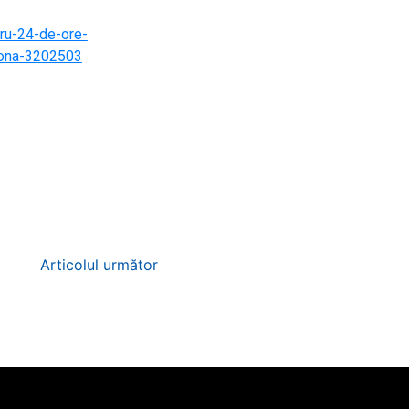
tru-24-de-ore-
adona-3202503
Articolul următor