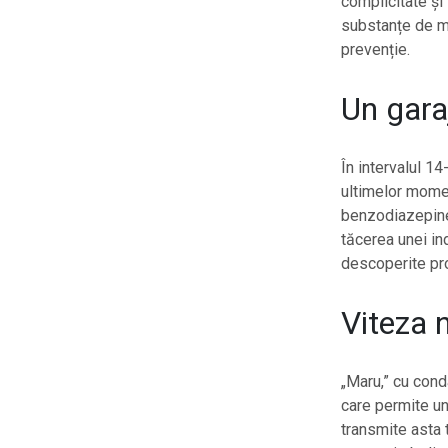
complicitate și 
substanțe de ma
prevenție.
Un gara
În intervalul 1
ultimelor momen
benzodiazepine
tăcerea unei ind
descoperite pro
Viteza 
„Maru,” cu conda
care permite un
transmite asta 