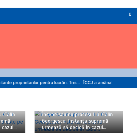
lor pentru lucrări. Trei…
ÎCCJ a amânat pentru 20 august pronunțare
06/08/2026
4 minute
i Călin
Începe sau nu procesul lui Călin
premă
Georgescu. Instanța supremă
n cazul…
urmează să decidă în cazul…