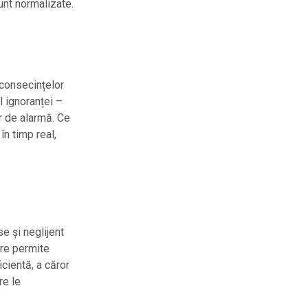
unt normalizate.
 consecințelor
l ignoranței –
r de alarmă. Ce
în timp real,
se și neglijent
are permite
cientă, a căror
re le
?