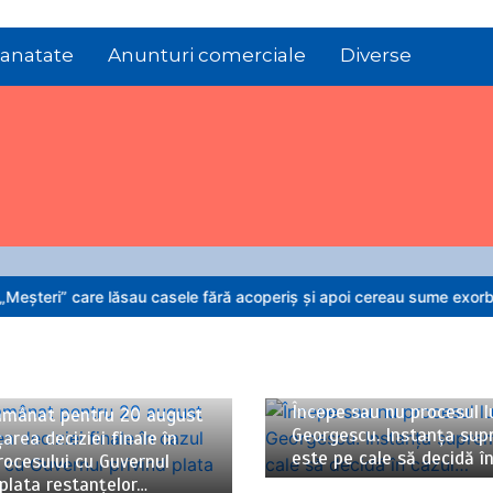
anatate
Anunturi comerciale
Diverse
lăsau casele fără acoperiș și apoi cereau sume exorbitante proprietari
06/08/2026
4 minute
026
3 minute
Începe sau nu procesul lu
 amânat pentru 20 august
Georgescu. Instanța su
area deciziei finale în
este pe cale să decidă î
rocesului cu Guvernul
 plata restanțelor…