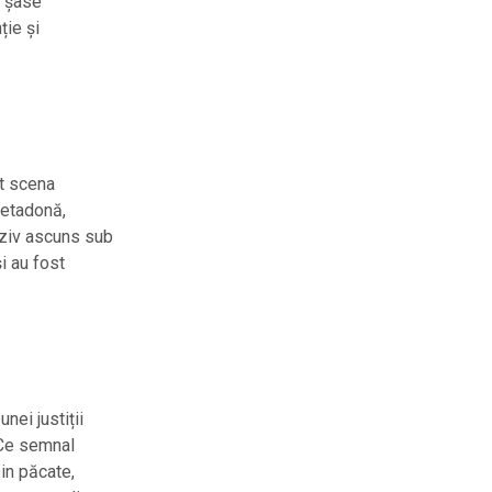
e șase
ție și
it scena
metadonă,
ziv ascuns sub
i au fost
nei justiții
 Ce semnal
Din păcate,