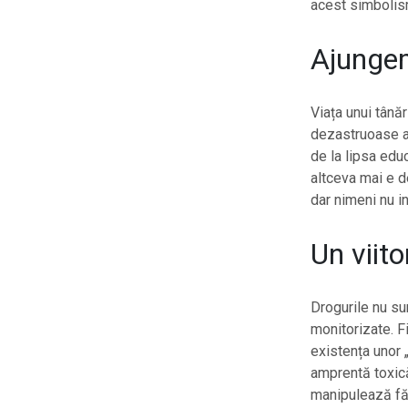
acest simbolism
Ajungem
Viața unui tână
dezastruoase al
de la lipsa edu
altceva mai e d
dar nimeni nu i
Un viit
Drogurile nu sun
monitorizate. F
existența unor 
amprentă toxică
manipulează făr