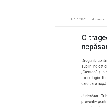
17/04/2025
4 minute
O trage
nepăsa
Drogurile conti
subliniind cât d
„Castron,” și-a 
toxicologic. Tu
care pare nepăs
Judecătorii Tri
preventiv pentru