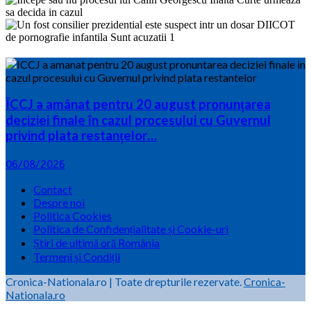
ÎCCJ a amânat pentru 20 august pronunțarea
deciziei finale în cazul procesului cu Guvernul
privind plata restanțelor…
06/08/2026
Contact
Despre noi
Politica Cookies
Politica de Confidențialitate și Cookie-uri
Știri de ultimă oră România
Termeni și Condiții
Cronica-Nationala.ro
|
Toate drepturile rezervate.
Cronica-
Nationala.ro