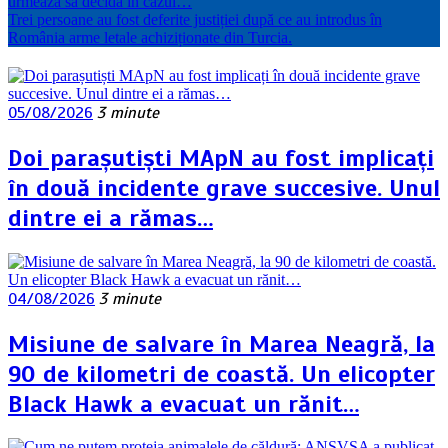
urmează să decidă în cazul…
Trei persoane au fost deferite justiției după ce au introdus în
România arme letale achiziționate din Turcia.
05/08/2026
3 minute
Doi parașutiști MApN au fost implicați
în două incidente grave succesive. Unul
dintre ei a rămas…
04/08/2026
3 minute
Misiune de salvare în Marea Neagră, la
90 de kilometri de coastă. Un elicopter
Black Hawk a evacuat un rănit…