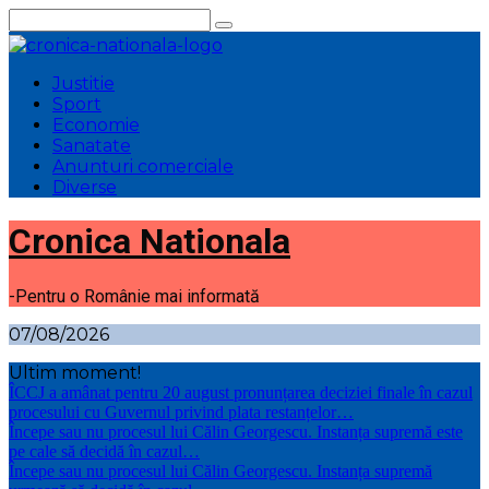
Sari
la
conținut
Justitie
Sport
Economie
Sanatate
Anunturi comerciale
Diverse
Cronica Nationala
-Pentru o Românie mai informată
07/08/2026
Ultim moment!
ÎCCJ a amânat pentru 20 august pronunțarea deciziei finale în cazul
procesului cu Guvernul privind plata restanțelor…
Începe sau nu procesul lui Călin Georgescu. Instanța supremă este
pe cale să decidă în cazul…
Începe sau nu procesul lui Călin Georgescu. Instanța supremă