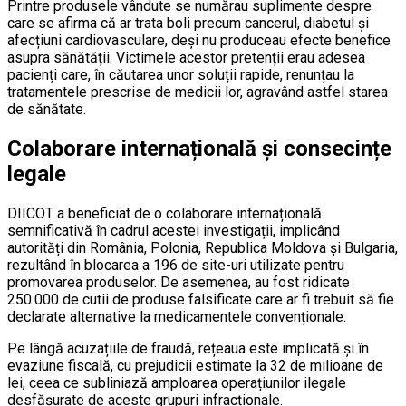
Printre produsele vândute se numărau suplimente despre
care se afirma că ar trata boli precum cancerul, diabetul și
afecțiuni cardiovasculare, deși nu produceau efecte benefice
asupra sănătății. Victimele acestor pretenții erau adesea
pacienți care, în căutarea unor soluții rapide, renunțau la
tratamentele prescrise de medicii lor, agravând astfel starea
de sănătate.
Colaborare internațională și consecințe
legale
DIICOT a beneficiat de o colaborare internațională
semnificativă în cadrul acestei investigații, implicând
autorități din România, Polonia, Republica Moldova și Bulgaria,
rezultând în blocarea a 196 de site-uri utilizate pentru
promovarea produselor. De asemenea, au fost ridicate
250.000 de cutii de produse falsificate care ar fi trebuit să fie
declarate alternative la medicamentele convenționale.
Pe lângă acuzațiile de fraudă, rețeaua este implicată și în
evaziune fiscală, cu prejudicii estimate la 32 de milioane de
lei, ceea ce subliniază amploarea operațiunilor ilegale
desfășurate de aceste grupuri infracționale.