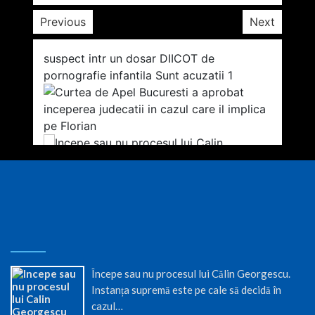
Previous
Next
Începe sau nu procesul lui Călin Georgescu.
Instanța supremă este pe cale să decidă în
cazul…