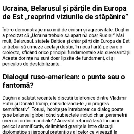
Ucraina, Belarusul și părțile din Europa
de Est „reaprind viziunile de stăpânire”
Într-o demonstrație maximă de cinism și agresivitate, Dughin
a precizat că „Ucraina trebuie să aparțină doar Rusiei.” Mai
mult, Belarusul, statele Baltice și chiar părți din Europa de Est
ar trebui să urmeze același destin, în noua hartă pe care o
croiește, sfidând orice principii fundamentale ale suveranității.
Aceste dorințe nu sunt doar lipsite de fundament, ci și
periculos de destabilizante.
Dialogul ruso-american: o punte sau o
fantomă?
Dughin a salutat recentele discuții telefonice dintre Vladimir
Putin și Donald Trump, considerându-le „un progres
semnificativ”. Totuși, încolțește întrebarea: ce dialog poate
țese balansul global când subiectele includ chiar „parametrii
unei noi ordini mondiale”? Această retorică lasă loc unui
pericol semnificativ, delimitând granițele între discuții
diplomatice și jargonul pretențios al celor ce visează la