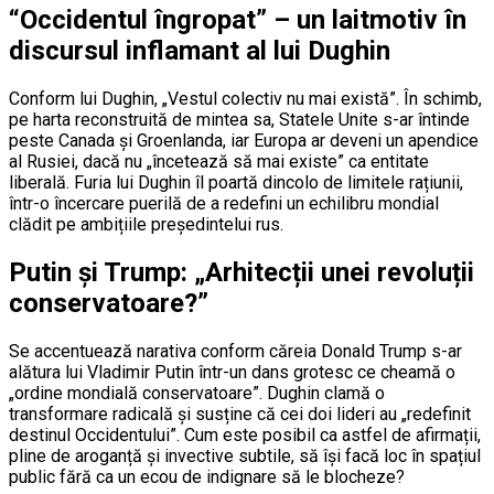
“Occidentul îngropat” – un laitmotiv în
discursul inflamant al lui Dughin
Conform lui Dughin, „Vestul colectiv nu mai există”. În schimb,
pe harta reconstruită de mintea sa, Statele Unite s-ar întinde
peste Canada și Groenlanda, iar Europa ar deveni un apendice
al Rusiei, dacă nu „încetează să mai existe” ca entitate
liberală. Furia lui Dughin îl poartă dincolo de limitele rațiunii,
într-o încercare puerilă de a redefini un echilibru mondial
clădit pe ambițiile președintelui rus.
Putin și Trump: „Arhitecții unei revoluții
conservatoare?”
Se accentuează narativa conform căreia Donald Trump s-ar
alătura lui Vladimir Putin într-un dans grotesc ce cheamă o
„ordine mondială conservatoare”. Dughin clamă o
transformare radicală și susține că cei doi lideri au „redefinit
destinul Occidentului”. Cum este posibil ca astfel de afirmații,
pline de aroganță și invective subtile, să își facă loc în spațiul
public fără ca un ecou de indignare să le blocheze?