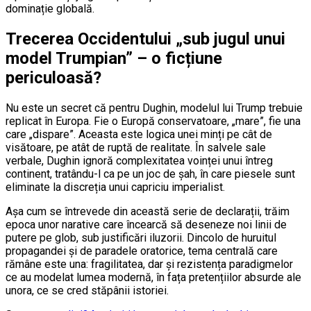
dominație globală.
Trecerea Occidentului „sub jugul unui
model Trumpian” – o ficțiune
periculoasă?
Nu este un secret că pentru Dughin, modelul lui Trump trebuie
replicat în Europa. Fie o Europă conservatoare, „mare”, fie una
care „dispare”. Aceasta este logica unei minți pe cât de
visătoare, pe atât de ruptă de realitate. În salvele sale
verbale, Dughin ignoră complexitatea voinței unui întreg
continent, tratându-l ca pe un joc de șah, în care piesele sunt
eliminate la discreția unui capriciu imperialist.
Așa cum se întrevede din această serie de declarații, trăim
epoca unor narative care încearcă să deseneze noi linii de
putere pe glob, sub justificări iluzorii. Dincolo de huruitul
propagandei și de paradele oratorice, tema centrală care
rămâne este una: fragilitatea, dar și rezistența paradigmelor
ce au modelat lumea modernă, în fața pretențiilor absurde ale
unora, ce se cred stăpânii istoriei.