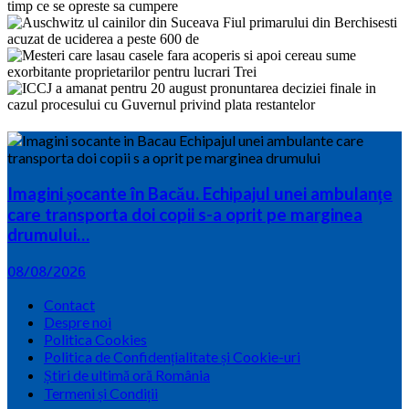
Imagini șocante în Bacău. Echipajul unei ambulanțe
care transporta doi copii s-a oprit pe marginea
drumului…
08/08/2026
Contact
Despre noi
Politica Cookies
Politica de Confidențialitate și Cookie-uri
Știri de ultimă oră România
Termeni și Condiții