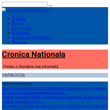
Sari
la
conținut
Justitie
Sport
Economie
Sanatate
Anunturi comerciale
Diverse
Cronica Nationala
-Pentru o Românie mai informată
09/08/2026
Ultim moment!
Imagini șocante în Bacău. Echipajul unei ambulanțe care transporta
doi copii s-a oprit pe marginea drumului…
Imagini șocante în Bacău. Echipajul unei ambulanțe cu doi copii s-a
oprit pe marginea șoselei…
Un copil de 2 ani din Reghin s-a prins cu mâna în tocător. Pompierii