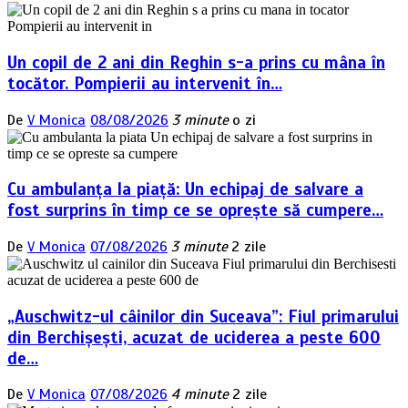
Un copil de 2 ani din Reghin s-a prins cu mâna în
tocător. Pompierii au intervenit în…
De
V Monica
08/08/2026
3 minute
o zi
Cu ambulanța la piață: Un echipaj de salvare a
fost surprins în timp ce se oprește să cumpere…
De
V Monica
07/08/2026
3 minute
2 zile
„Auschwitz-ul câinilor din Suceava”: Fiul primarului
din Berchișești, acuzat de uciderea a peste 600
de…
De
V Monica
07/08/2026
4 minute
2 zile