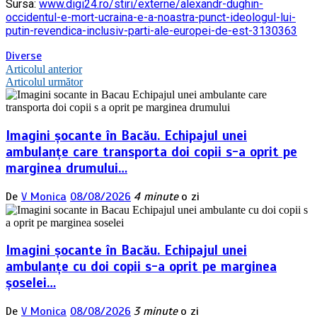
Sursa:
www.digi24.ro/stiri/externe/alexandr-dughin-
occidentul-e-mort-ucraina-e-a-noastra-punct-ideologul-lui-
putin-revendica-inclusiv-parti-ale-europei-de-est-3130363
Diverse
Navigare
Articolul anterior
Articolul următor
în
articole
Imagini șocante în Bacău. Echipajul unei
ambulanțe care transporta doi copii s-a oprit pe
marginea drumului…
De
V Monica
08/08/2026
4 minute
o zi
Imagini șocante în Bacău. Echipajul unei
ambulanțe cu doi copii s-a oprit pe marginea
șoselei…
De
V Monica
08/08/2026
3 minute
o zi