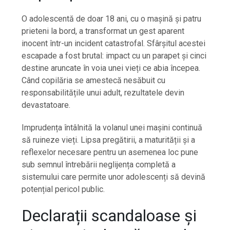
O adolescentă de doar 18 ani, cu o mașină și patru
prieteni la bord, a transformat un gest aparent
inocent într-un incident catastrofal. Sfârșitul acestei
escapade a fost brutal: impact cu un parapet și cinci
destine aruncate în voia unei vieți ce abia începea.
Când copilăria se amestecă nesăbuit cu
responsabilitățile unui adult, rezultatele devin
devastatoare.
Imprudența întâlnită la volanul unei mașini continuă
să ruineze vieți. Lipsa pregătirii, a maturității și a
reflexelor necesare pentru un asemenea loc pune
sub semnul întrebării neglijența completă a
sistemului care permite unor adolescenți să devină
potențial pericol public.
Declarații scandaloase și