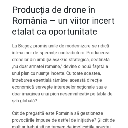
Producția de drone în
România – un viitor incert
etalat ca oportunitate
La Brașov, promisiunile de modernizare se ridică
într-un nor de speranțe contradictorii. Producerea
dronelor din ambiția așa-zis strategică, destinată
„nu doar armatei române,” devine o nouă fațetă a
unui plan cu nuanțe incerte. Cu toate acestea,
întrebarea esențială rămâne: această direcție
economică servește intereselor naționale sau e
doar imaginea unui pion nesemnificativ pe tabla de
șah globală?
Cât de pregătită este România să gestioneze
provocările impuse de astfel de inițiative? Și cât de
mult ar trebui să ne temem de implicațiile acestei