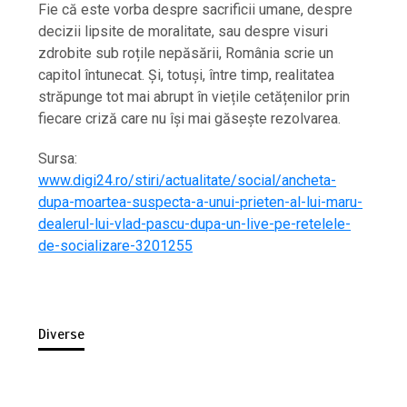
Fie că este vorba despre sacrificii umane, despre
decizii lipsite de moralitate, sau despre visuri
zdrobite sub roțile nepăsării, România scrie un
capitol întunecat. Și, totuși, între timp, realitatea
străpunge tot mai abrupt în viețile cetățenilor prin
fiecare criză care nu își mai găsește rezolvarea.
Sursa:
www.digi24.ro/stiri/actualitate/social/ancheta-
dupa-moartea-suspecta-a-unui-prieten-al-lui-maru-
dealerul-lui-vlad-pascu-dupa-un-live-pe-retelele-
de-socializare-3201255
Diverse