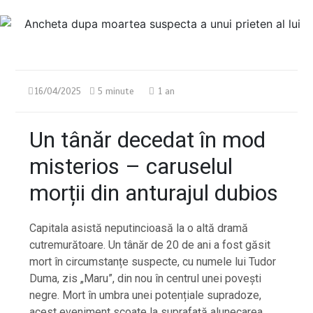
16/04/2025
5 minute
1 an
Un tânăr decedat în mod
misterios – caruselul
morții din anturajul dubios
Capitala asistă neputincioasă la o altă dramă
cutremurătoare. Un tânăr de 20 de ani a fost găsit
mort în circumstanțe suspecte, cu numele lui Tudor
Duma, zis „Maru”, din nou în centrul unei povești
negre. Mort în umbra unei potențiale supradoze,
acest eveniment scoate la suprafață alunecarea