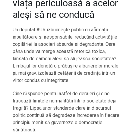
viața periculoasă a acelor
aleși să ne conducă
Un deputat AUR izbucnește public cu afirmații
insultătoare și iresponsabile, reducând activitățile
copilăriei la asocieri absurde și degradante. Oare
până unde va merge această retorică toxică,
lansată de oameni aleși să slujească societatea?
Limbajul lor denotă o prăbușire a barierelor morale
și, mai grav, izolează cetățenii de credința într-un
viitor condus cu integritate.
Cine răspunde pentru astfel de deraieri și cine
trasează limitele normalității într-o societate deja
fragilă? Lipsa unor standarde clare în discursul
politic continuă să degradeze încrederea în fiecare
principiu menit să guverneze o democrație
sănătoasă.