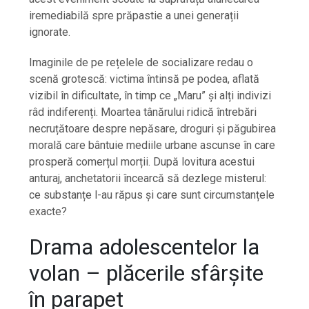
iremediabilă spre prăpastie a unei generații
ignorate.
Imaginile de pe rețelele de socializare redau o
scenă grotescă: victima întinsă pe podea, aflată
vizibil în dificultate, în timp ce „Maru” și alți indivizi
râd indiferenți. Moartea tânărului ridică întrebări
necruțătoare despre nepăsare, droguri și păgubirea
morală care bântuie mediile urbane ascunse în care
prosperă comerțul morții. După lovitura acestui
anturaj, anchetatorii încearcă să dezlege misterul:
ce substanțe l-au răpus și care sunt circumstanțele
exacte?
Drama adolescentelor la
volan – plăcerile sfârșite
în parapet