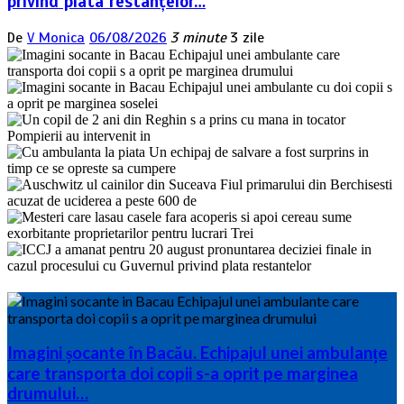
privind plata restanțelor…
De
V Monica
06/08/2026
3 minute
3 zile
Imagini șocante în Bacău. Echipajul unei ambulanțe
care transporta doi copii s-a oprit pe marginea
drumului…