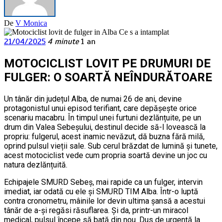
De
V Monica
21/04/2025
4 minute
1 an
MOTOCICLIST LOVIT PE DRUMURI DE
FULGER: O SOARTĂ NEÎNDURĂTOARE
Un tânăr din județul Alba, de numai 26 de ani, devine
protagonistul unui episod terifiant, care depășește orice
scenariu macabru. În timpul unei furtuni dezlănțuite, pe un
drum din Valea Sebeșului, destinul decide să-l lovească la
propriu: fulgerul, acest inamic nevăzut, dă buzna fără milă,
oprind pulsul vieții sale. Sub cerul brăzdat de lumină și tunete,
acest motociclist vede cum propria soartă devine un joc cu
natura dezlănțuită.
Echipajele SMURD Sebeș, mai rapide ca un fulger, intervin
imediat, iar odată cu ele și SMURD TIM Alba. Într-o luptă
contra cronometru, mâinile lor devin ultima șansă a acestui
tânăr de a-și regăsi răsuflarea. Și da, printr-un miracol
medical, pulsul începe să bată din nou. Dus de urgență la