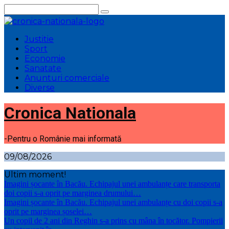
Sari
la
conținut
Justitie
Sport
Economie
Sanatate
Anunturi comerciale
Diverse
Cronica Nationala
-Pentru o Românie mai informată
09/08/2026
Ultim moment!
Imagini șocante în Bacău. Echipajul unei ambulanțe care transporta
doi copii s-a oprit pe marginea drumului…
Imagini șocante în Bacău. Echipajul unei ambulanțe cu doi copii s-a
oprit pe marginea șoselei…
Un copil de 2 ani din Reghin s-a prins cu mâna în tocător. Pompierii