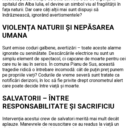
spitalul din Alba Iulia, el devine un simbol viu al fragilității în
fața naturii. Dar oare câți alții mai sunt dispuși să
îndrăznească, ignorând avertismentele?
VIOLENȚA NATURII ȘI NEPĂSAREA
UMANA
Sunt emise coduri galbene, avertizări – toate aceste alarme
ignorate cu seninătate. Descărcările electrice nu sunt un
simplu element de spectacol, ci capcane de moarte pentru cei
care nu le iau în serios. În comuna Pianu de Sus, această
tragedie ridică o întrebare incomodă: cât de puțin preț punem
pe propriile vieți? Codurile de vreme severă sunt tratate ca
notificări derizorii, în loc să fie privite drept cronometrul alert
care poate decide între viață și moarte.
SALVATORII – ÎNTRE
RESPONSABILITATE ȘI SACRIFICIU
Intervenția acestui crew de salvatori merită mai mult decât
aplauze. Manevrele de resuscitare ce au readus la viață un