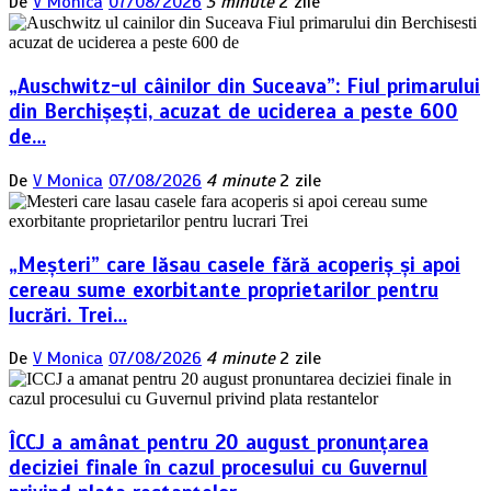
De
V Monica
07/08/2026
3 minute
2 zile
„Auschwitz-ul câinilor din Suceava”: Fiul primarului
din Berchișești, acuzat de uciderea a peste 600
de…
De
V Monica
07/08/2026
4 minute
2 zile
„Meșteri” care lăsau casele fără acoperiș și apoi
cereau sume exorbitante proprietarilor pentru
lucrări. Trei…
De
V Monica
07/08/2026
4 minute
2 zile
ÎCCJ a amânat pentru 20 august pronunțarea
deciziei finale în cazul procesului cu Guvernul