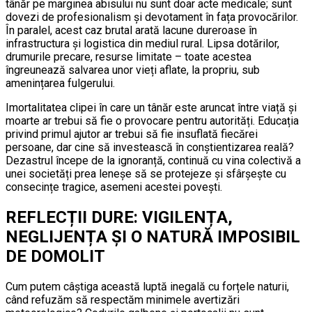
tânăr pe marginea abisului nu sunt doar acte medicale; sunt
dovezi de profesionalism și devotament în fața provocărilor.
În paralel, acest caz brutal arată lacune dureroase în
infrastructura și logistica din mediul rural. Lipsa dotărilor,
drumurile precare, resurse limitate – toate acestea
îngreunează salvarea unor vieți aflate, la propriu, sub
amenințarea fulgerului.
Imortalitatea clipei în care un tânăr este aruncat între viață și
moarte ar trebui să fie o provocare pentru autorități. Educația
privind primul ajutor ar trebui să fie insuflată fiecărei
persoane, dar cine să investească în conștientizarea reală?
Dezastrul începe de la ignoranță, continuă cu vina colectivă a
unei societăți prea leneșe să se protejeze și sfârșește cu
consecințe tragice, asemeni acestei povești.
REFLECȚII DURE: VIGILENȚA,
NEGLIJENȚA ȘI O NATURĂ IMPOSIBIL
DE DOMOLIT
Cum putem câștiga această luptă inegală cu forțele naturii,
când refuzăm să respectăm minimele avertizări