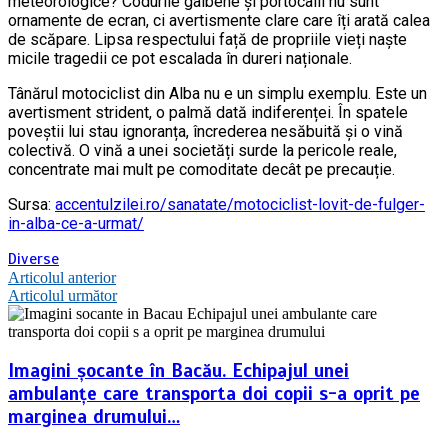
meteorologice? Codurile galbene și portocalii nu sunt
ornamente de ecran, ci avertismente clare care îți arată calea
de scăpare. Lipsa respectului față de propriile vieți naște
micile tragedii ce pot escalada în dureri naționale.
Tânărul motociclist din Alba nu e un simplu exemplu. Este un
avertisment strident, o palmă dată indiferenței. În spatele
poveștii lui stau ignoranța, încrederea nesăbuită și o vină
colectivă. O vină a unei societăți surde la pericole reale,
concentrate mai mult pe comoditate decât pe precauție.
Sursa:
accentulzilei.ro/sanatate/motociclist-lovit-de-fulger-
in-alba-ce-a-urmat/
Diverse
Navigare
Articolul anterior
Articolul următor
în
articole
Imagini șocante în Bacău. Echipajul unei
ambulanțe care transporta doi copii s-a oprit pe
marginea drumului…