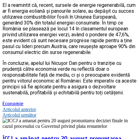
El a reamintit că, recent, sursele de energie regenerabilă, cum
ar fi energia eoliană și panourile solare, au depășit cu succes
utilizarea combustibililor fosili în Uniunea Europeană,
generând 30% din totalul energiei consumate. În timp ce
România se plasează pe locul 14 în clasamentul european
privind utilizarea energiei verzi, având o pondere de 47,6%,
este evident că sunt necesare progrese rapide pentru a ține
pasul cu lideri precum Austria, care reușește aproape 90% din
consumul electric din surse regenerabile.
În concluzie, apelul lui Nicușor Dan pentru o tranziție cu
prudență către economia verde nu reflectă doar o
responsabilitate față de mediu, ci și o preocupare evidentă
pentru viitorul economic al României. Este imperativ ca aceste
principii să fie aplicate pentru a asigura o dezvoltare
sustenabilă, profitabilă și echitabilă pentru toți cetățenii.
Economie
Navigare
Articolul anterior
Articolul următor
în
articole
ÎCCJ a amânat pentru 20 august pronunțarea