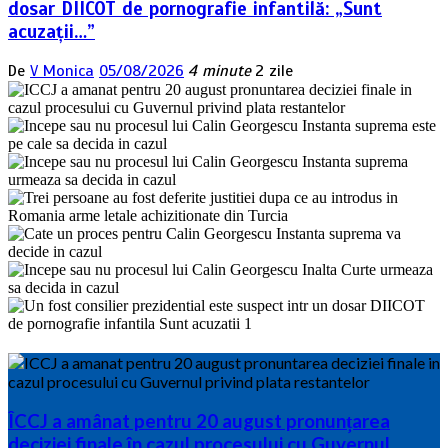
dosar DIICOT de pornografie infantilă: „Sunt
acuzații…”
De
V Monica
05/08/2026
4 minute
2 zile
ÎCCJ a amânat pentru 20 august pronunțarea
deciziei finale în cazul procesului cu Guvernul