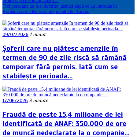
urmează să decidă în cazul…
Trei persoane au fost deferite justiției după ce au introdus în
România arme letale achiziționate din Turcia.
09/07/2026
1 minut
Șoferii care nu plătesc amenzile în
termen de 90 de zile riscă să rămână
temporar fără permis. Iată cum se
stabilește perioada…
17/06/2026
3 minute
Fraudă de peste 15,4 milioane de lei
identificată de ANAF: 350.000 de ore
de muncă nedeclarate la o companie…