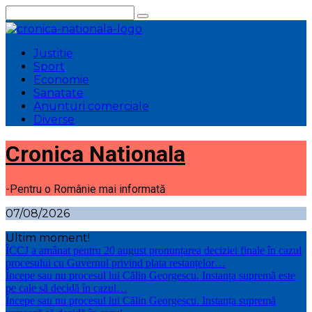
Sari
la
conținut
Justitie
Sport
Economie
Sanatate
Anunturi comerciale
Diverse
Cronica Nationala
-Pentru o Românie mai informată
07/08/2026
Ultim moment!
ÎCCJ a amânat pentru 20 august pronunțarea deciziei finale în cazul
procesului cu Guvernul privind plata restanțelor…
Începe sau nu procesul lui Călin Georgescu. Instanța supremă este
pe cale să decidă în cazul…
Începe sau nu procesul lui Călin Georgescu. Instanța supremă