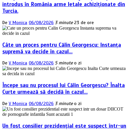
introdus în România arme letale achiziționate din
Turcia.
De
V Monica
06/08/2026
3 minute
23 de ore
Câte un proces pentru Călin Georgescu: Instanța
supremă va decide în cazul…
De
V Monica
06/08/2026
5 minute
o zi
Începe sau nu procesul lui Călin Georgescu? Înalta
Curte urmează să decidă în cazul…
De
V Monica
06/08/2026
3 minute
o zi
Un fost consilier prezidențial este suspect într-un