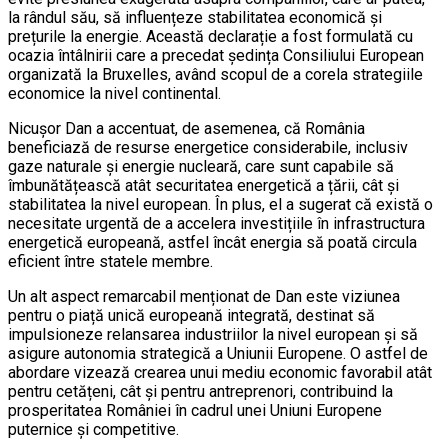
la rândul său, să influențeze stabilitatea economică și
prețurile la energie. Această declarație a fost formulată cu
ocazia întâlnirii care a precedat ședința Consiliului European
organizată la Bruxelles, având scopul de a corela strategiile
economice la nivel continental.
Nicușor Dan a accentuat, de asemenea, că România
beneficiază de resurse energetice considerabile, inclusiv
gaze naturale și energie nucleară, care sunt capabile să
îmbunătățească atât securitatea energetică a țării, cât și
stabilitatea la nivel european. În plus, el a sugerat că există o
necesitate urgentă de a accelera investițiile în infrastructura
energetică europeană, astfel încât energia să poată circula
eficient între statele membre.
Un alt aspect remarcabil menționat de Dan este viziunea
pentru o piață unică europeană integrată, destinat să
impulsioneze relansarea industriilor la nivel european și să
asigure autonomia strategică a Uniunii Europene. O astfel de
abordare vizează crearea unui mediu economic favorabil atât
pentru cetățeni, cât și pentru antreprenori, contribuind la
prosperitatea României în cadrul unei Uniuni Europene
puternice și competitive.