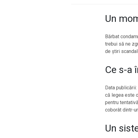
Un mome
Bărbat condamna
trebui să ne zgu
de știri scanda
Ce s-a î
Data publicării
că legea este o
pentru tentativă
coborât dintr-u
Un siste