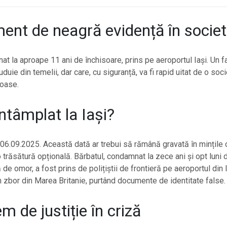
nt de neagră evidență în societ
t la aproape 11 ani de închisoare, prins pe aeroportul Iași. Un fa
duie din temelii, dar care, cu siguranță, va fi rapid uitat de o soc
loase.
ntâmplat la Iași?
: 06.09.2025. Această dată ar trebui să rămână gravată în mințile 
 trăsătură opțională. Bărbatul, condamnat la zece ani și opt luni 
 de omor, a fost prins de polițiștii de frontieră pe aeroportul din
n zbor din Marea Britanie, purtând documente de identitate false.
m de justiție în criză