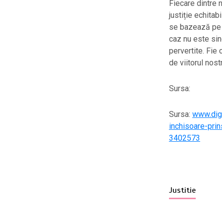
Fiecare dintre 
justiție echita
se bazează pe v
caz nu este sin
pervertite. Fie 
de viitorul nost
Sursa:
Sursa:
www.digi
inchisoare-prin
3402573
Justitie