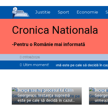
Sari
la
Justitie
Sport
Economie
S
conținut
Cronica Nationala
-Pentru o Românie mai informată
07/08/2026
Ultim moment!
rgescu. Instanța supremă este pe cale să decidă în cazul…
Începe s
06/08/2026
4 minute
06/08/2
Începe sau nu procesul lui Călin
Începe 
Georgescu. Instanța supremă
George
este pe cale să decidă în cazul…
urmează