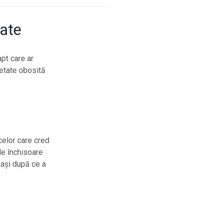
ate
pt care ar
ietate obosită
celor care cred
de închisoare
 Iași după ce a