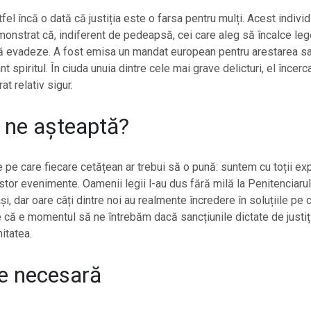
fel încă o dată că justiția este o farsa pentru mulți. Acest indivi
monstrat că, indiferent de pedeapsă, cei care aleg să încalce l
ă evadeze. A fost emisa un mandat european pentru arestarea sa,
ânt spiritul. În ciuda unuia dintre cele mai grave delicturi, el încerc
at relativ sigur.
 ne așteaptă?
e pe care fiecare cetățean ar trebui să o pună: suntem cu toții exp
stor evenimente. Oamenii legii l-au dus fără milă la Penitenciar
și, dar oare câți dintre noi au realmente încredere în soluțiile pe c
 că e momentul să ne întrebăm dacă sancțiunile dictate de justi
itatea.
ie necesară