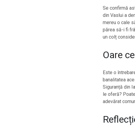
Se confirmă ast
din Vaslui a de
mereu o cale s
părea să-i fi fr
un colț consider
Oare ce
Este o întrebar
banalitatea ace
Siguranță din Ia
le oferă? Poate
adevărat comun
Reflecț