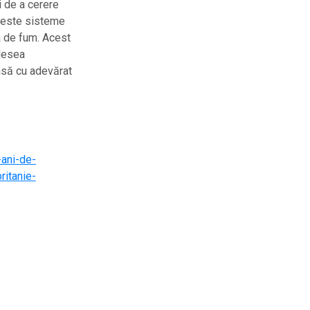
i de a cerere
aceste sisteme
a de fum. Acest
adesea
pasă cu adevărat
-ani-de-
ritanie-