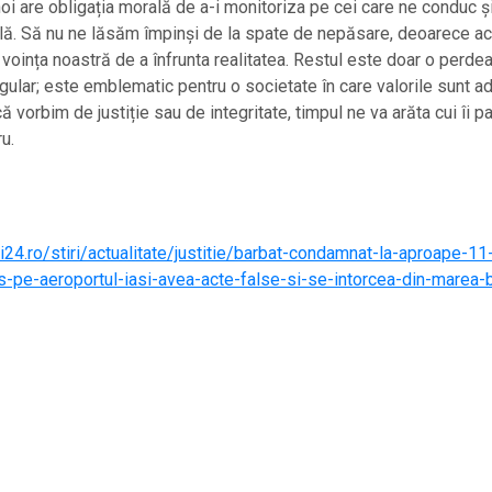
noi are obligația morală de a-i monitoriza pe cei care ne conduc ș
bilă. Să nu ne lăsăm împinși de la spate de nepăsare, deoarece 
oința noastră de a înfrunta realitatea. Restul este doar o perde
gular; este emblematic pentru o societate în care valorile sunt 
că vorbim de justiție sau de integritate, timpul ne va arăta cui îi 
ru.
24.ro/stiri/actualitate/justitie/barbat-condamnat-la-aproape-11
s-pe-aeroportul-iasi-avea-acte-false-si-se-intorcea-din-marea-b