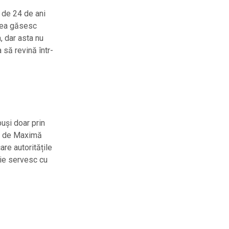
d de 24 de ani
egea găsesc
 dar asta nu
a să revină într-
uși doar prin
ul de Maximă
are autoritățile
ție servesc cu