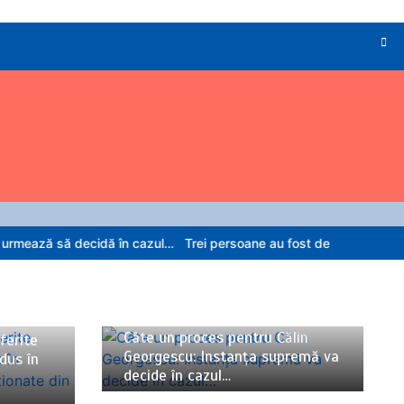
ecidă în cazul…
Trei persoane au fost deferite justiției după ce au i
06/08/2026
5 minute
Câte un proces pentru Călin
ferite
Georgescu: Instanța supremă va
odus în
decide în cazul…