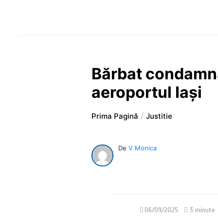
Bărbat condamnat
aeroportul Iași
Prima Pagină
Justitie
De
V Monica
06/09/2025
3 minute