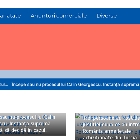
anatate
Anunturi comerciale
Diverse
au nu procesul lui Călin Georgescu. Instanța supremă urmează să d
026
4 minute
06/08/2026
3 minute
sau nu procesul lui Călin
Trei persoane au fost de
scu. Instanța supremă
justiției după ce au intr
 să decidă în cazul…
România arme letale
achiziționate din Turcia.