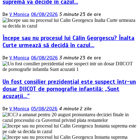
supremă va decide în cazul…
De
V Monica
06/08/2026
5 minute
23 de ore
Începe sau nu procesul lui Călin Georgescu? Înalta
Curte urmează să decidă în cazul…
De
V Monica
06/08/2026
3 minute
23 de ore
Un fost consilier prezidențial este suspect într-un
dosar DIICOT de pornografie infantilă: „Sunt
acuzații…”
De
V Monica
05/08/2026
4 minute
2 zile