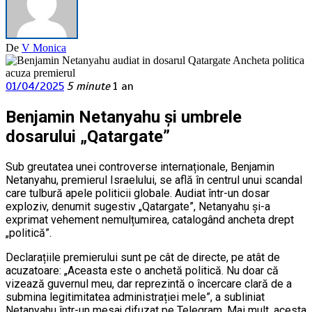
De
V Monica
01/04/2025
5 minute
1 an
Benjamin Netanyahu și umbrele
dosarului „Qatargate”
Sub greutatea unei controverse internaționale, Benjamin
Netanyahu, premierul Israelului, se află în centrul unui scandal
care tulbură apele politicii globale. Audiat într-un dosar
exploziv, denumit sugestiv „Qatargate”, Netanyahu și-a
exprimat vehement nemulțumirea, catalogând ancheta drept
„politică”.
Declarațiile premierului sunt pe cât de directe, pe atât de
acuzatoare: „Aceasta este o anchetă politică. Nu doar că
vizează guvernul meu, dar reprezintă o încercare clară de a
submina legitimitatea administrației mele”, a subliniat
Netanyahu într-un mesaj difuzat pe Telegram. Mai mult, acesta