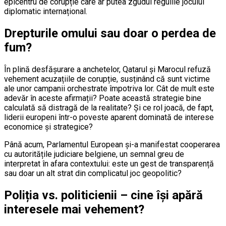
epicentru de corupție care ar putea zgudui regulile jocului
diplomatic internațional.
Drepturile omului sau doar o perdea de
fum?
În plină desfășurare a anchetelor, Qatarul și Marocul refuză
vehement acuzațiile de corupție, susținând că sunt victime
ale unor campanii orchestrate împotriva lor. Cât de mult este
adevăr în aceste afirmații? Poate această strategie bine
calculată să distragă de la realitate? Și ce rol joacă, de fapt,
liderii europeni într-o poveste aparent dominată de interese
economice și strategice?
Până acum, Parlamentul European și-a manifestat cooperarea
cu autoritățile judiciare belgiene, un semnal greu de
interpretat în afara contextului: este un gest de transparență
sau doar un alt strat din complicatul joc geopolitic?
Poliția vs. politicienii – cine își apără
interesele mai vehement?