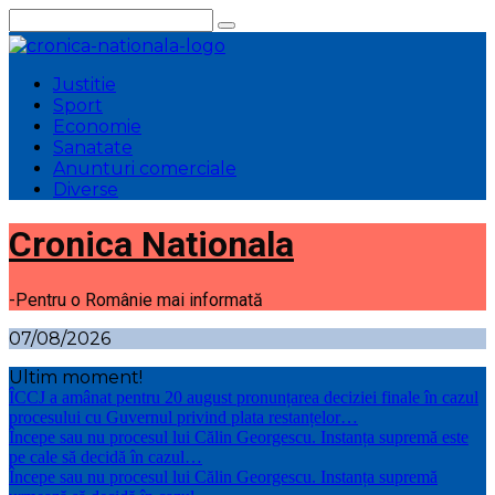
Sari
la
conținut
Justitie
Sport
Economie
Sanatate
Anunturi comerciale
Diverse
Cronica Nationala
-Pentru o Românie mai informată
07/08/2026
Ultim moment!
ÎCCJ a amânat pentru 20 august pronunțarea deciziei finale în cazul
procesului cu Guvernul privind plata restanțelor…
Începe sau nu procesul lui Călin Georgescu. Instanța supremă este
pe cale să decidă în cazul…
Începe sau nu procesul lui Călin Georgescu. Instanța supremă