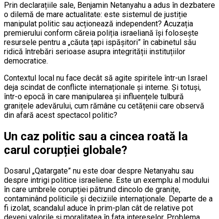
Prin declarațiile sale, Benjamin Netanyahu a adus în dezbatere
o dilemă de mare actualitate: este sistemul de justiție
manipulat politic sau acționează independent? Acuzația
premierului conform căreia poliția israeliană își folosește
resursele pentru a „căuta țapi ispășitori” în cabinetul său
ridică întrebări serioase asupra integrității instituțiilor
democratice.
Contextul local nu face decât să agite spiritele într-un Israel
deja scindat de conflicte internaționale și interne. Și totuși,
într-o epocă în care manipularea și influențele tulbură
granițele adevărului, cum rămâne cu cetățenii care observă
din afară acest spectacol politic?
Un caz politic sau a cincea roată la
carul corupției globale?
Dosarul „Qatargate” nu este doar despre Netanyahu sau
despre intrigi politice israeliene. Este un exemplu al modului
în care umbrele corupției pătrund dincolo de granițe,
contaminând politicile și deciziile internaționale. Departe de a
fi izolat, scandalul aduce în prim-plan cât de relative pot
deveni valorile și moralitatea în fața intereselor. Problema