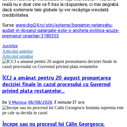
reală nu e doar cine va fi tras la răspundere, ci mai degrabă
dacă sistemele tale globale își vor recâștiga vreodată
credibilitatea.
Sursa:
www.digi24.ro/stiri/externe/benjamin-netanyahu-
audiat-in-dosarul-qatargate-este-o-ancheta-politica-acuza-
premierul-israelian-3180353
Justitie
Navigare
Articolul anterior
Articolul următor
în
articole
ÎCCJ a amânat pentru 20 august pronunțarea
deciziei finale în cazul procesului cu Guvernul
privind plata restanțelor…
De
V Monica
06/08/2026
3 minute
17 ore
Începe sau nu procesul lui Călin Georgescu.