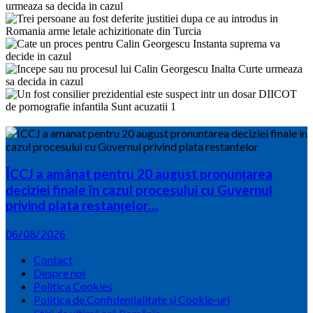
ÎCCJ a amânat pentru 20 august pronunțarea
deciziei finale în cazul procesului cu Guvernul
privind plata restanțelor…
06/08/2026
Contact
Despre noi
Politica Cookies
Politica de Confidențialitate și Cookie-uri