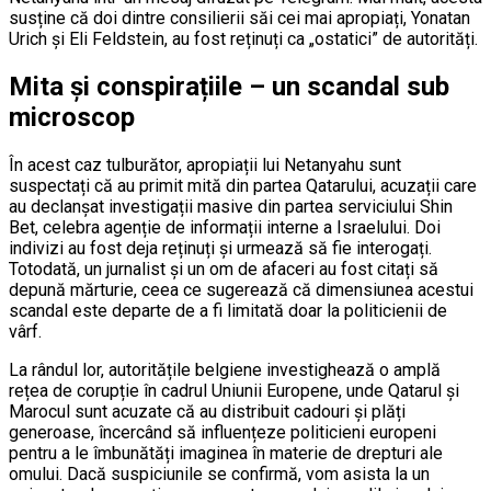
susține că doi dintre consilierii săi cei mai apropiați, Yonatan
Urich și Eli Feldstein, au fost reținuți ca „ostatici” de autorități.
Mita și conspirațiile – un scandal sub
microscop
În acest caz tulburător, apropiații lui Netanyahu sunt
suspectați că au primit mită din partea Qatarului, acuzații care
au declanșat investigații masive din partea serviciului Shin
Bet, celebra agenție de informații interne a Israelului. Doi
indivizi au fost deja reținuți și urmează să fie interogați.
Totodată, un jurnalist și un om de afaceri au fost citați să
depună mărturie, ceea ce sugerează că dimensiunea acestui
scandal este departe de a fi limitată doar la politicienii de
vârf.
La rândul lor, autoritățile belgiene investighează o amplă
rețea de corupție în cadrul Uniunii Europene, unde Qatarul și
Marocul sunt acuzate că au distribuit cadouri și plăți
generoase, încercând să influențeze politicieni europeni
pentru a le îmbunătăți imaginea în materie de drepturi ale
omului. Dacă suspiciunile se confirmă, vom asista la un