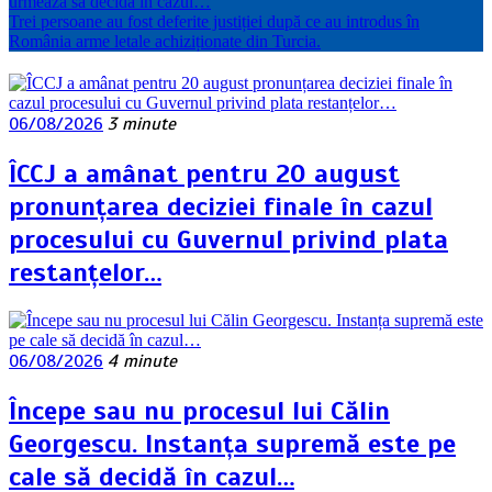
urmează să decidă în cazul…
Trei persoane au fost deferite justiției după ce au introdus în
România arme letale achiziționate din Turcia.
06/08/2026
3 minute
ÎCCJ a amânat pentru 20 august
pronunțarea deciziei finale în cazul
procesului cu Guvernul privind plata
restanțelor…
06/08/2026
4 minute
Începe sau nu procesul lui Călin
Georgescu. Instanța supremă este pe
cale să decidă în cazul…