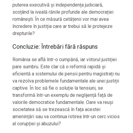
puterea executivă și independența judiciară,
scoțând la iveală rănile profunde ale democrației
românești. În ce măsură cetățenii vor mai avea
încredere în justiția care ar trebui să le protejeze
drepturile?
Concluzie: Întrebări fără răspuns
România se află într-o cumpănă, iar viitorul justiției
pare sumbru. Este clar că o reformă rapidă și
eficientă a sistemului de pensii pentru magistrați nu
va rezolva problemele fundamentale ale unei justiții
captive. În loc să fie o soluție la tensiuni, se
transformă într-un exemplu de neglijență față de
valorile democratice fundamentale. Oare va reuși
societatea să se trezească în fața acestei
amenințări sau va continua rotirea într-un cerc vicios
al corupției și abuzului?