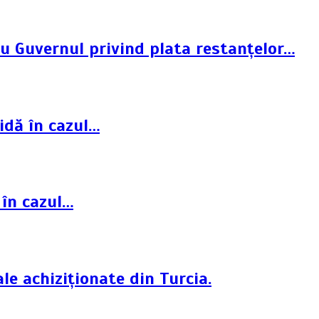
cu Guvernul privind plata restanțelor…
idă în cazul…
 în cazul…
le achiziționate din Turcia.