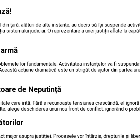
ază!
l din țară, alături de alte instanțe, au decis să își suspende activ
ia sistemului judiciar. O reprezentare a unei justiții aflate la ca
Alarmă
problemele lor fundamentale. Activitatea instanțelor va fi suspend
u. Această acțiune dramatică este un strigăt de ajutor din partea 
toare de Neputință
vitate care irită. Fără a recunoaște tensiunea crescândă, el ignoră
lte, alege deschiderea unui nou front de conflict, ignorând o prob
torilor
major asupra justiției. Procesele vor întârzia, drepturile și libert