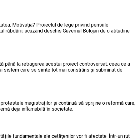
itatea. Motivația? Proiectul de lege privind pensiile
pătul răbdării, acuzând deschis Guvernul Bolojan de o atitudine
ată până la retragerea acestui proiect controversat, ceea ce a
unui sistem care se simte tot mai constrâns și subminat de
 protestele magistraților și continuă să sprijine o reformă care,
lemă deja inflamabilă în societate.
ățile fundamentale ale cetățenilor vor fi afectate. Într-un rut