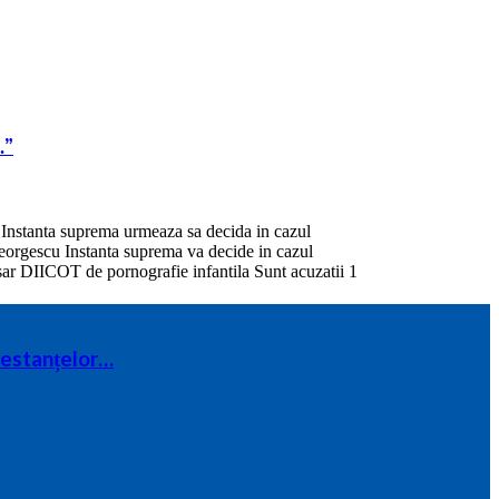
…”
 restanțelor…