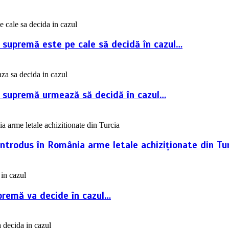
a supremă este pe cale să decidă în cazul…
ța supremă urmează să decidă în cazul…
introdus în România arme letale achiziționate din Tur
premă va decide în cazul…