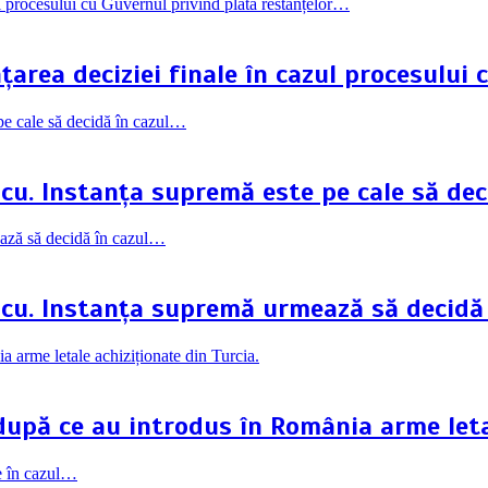
rea deciziei finale în cazul procesului 
scu. Instanța supremă este pe cale să dec
scu. Instanța supremă urmează să decidă
 după ce au introdus în România arme leta