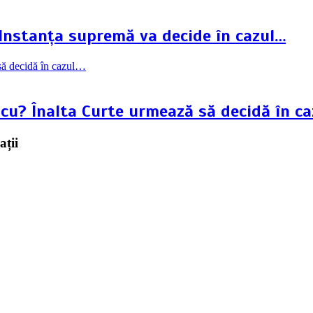
 Instanța supremă va decide în cazul…
scu? Înalta Curte urmează să decidă în c
ații