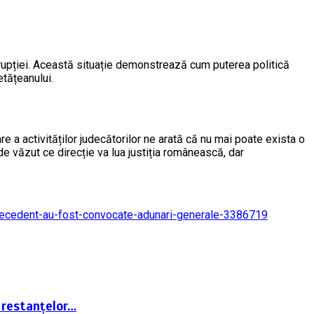
orupției. Această situație demonstrează cum puterea politică
etățeanului.
e a activităților judecătorilor ne arată că nu mai poate exista o
e văzut ce direcție va lua justiția românească, dar
ra-precedent-au-fost-convocate-adunari-generale-3386719
 restanțelor…