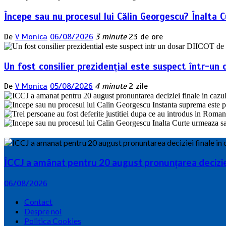
Începe sau nu procesul lui Călin Georgescu? Înalta 
De
V Monica
06/08/2026
3 minute
23 de ore
Un fost consilier prezidențial este suspect într-un 
De
V Monica
05/08/2026
4 minute
2 zile
ÎCCJ a amânat pentru 20 august pronunțarea deciziei 
06/08/2026
Contact
Despre noi
Politica Cookies