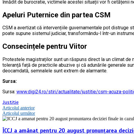
înnădit de burocratie, victimele acestei situații vor fi cetățenii n
Apeluri Puternice din partea CSM
CSM a avertizat că intervențiile guvernamentale pot distruge s
poate supune sistemul judiciar, transformându-l într-un instrumen
Consecințele pentru Viitor
Protestele magistraților sunt un răspuns direct la un climat de 
toleranță față de practicile abuzive și că adunările generale su
deocamdată, semnalele sunt extrem de alarmante.
Sursa:
Sursa:
www.digi24.ro/stiri/actualitate/justitie/csm-acuza-poli
Justitie
Navigare
Articolul anterior
Articolul următor
în
articole
ÎCCJ a amânat pentru 20 august pronunțarea deciziei