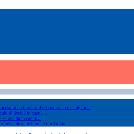
rocesului cu Guvernul privind plata restanțelor…
 cale să decidă în cazul…
ă să decidă în cazul…
arme letale achiziționate din Turcia.