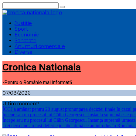
Sari
la
conținut
Justitie
Sport
Economie
Sanatate
Anunturi comerciale
Diverse
Cronica Nationala
-Pentru o Românie mai informată
07/08/2026
Ultim moment!
ÎCCJ a amânat pentru 20 august pronunțarea deciziei finale în cazul p
Începe sau nu procesul lui Călin Georgescu. Instanța supremă este pe
Începe sau nu procesul lui Călin Georgescu. Instanța supremă urmeaz
Trei persoane au fost deferite justiției după ce au introdus în România 