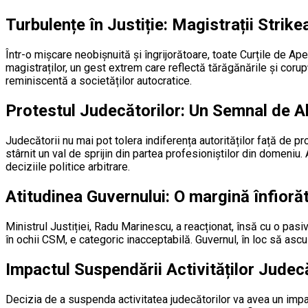
Turbulențe în Justiție: Magistrații Strike
Într-o mișcare neobișnuită și îngrijorătoare, toate Curțile de Ape
magistraților, un gest extrem care reflectă tărăgănările și corupț
reminiscentă a societăților autocratice.
Protestul Judecătorilor: Un Semnal de 
Judecătorii nu mai pot tolera indiferența autorităților față de 
stârnit un val de sprijin din partea profesioniștilor din domeni
deciziile politice arbitrare.
Atitudinea Guvernului: O margină înfioră
Ministrul Justiției, Radu Marinescu, a reacționat, însă cu o pasi
în ochii CSM, e categoric inacceptabilă. Guvernul, în loc să ascu
Impactul Suspendării Activităților Judecă
Decizia de a suspenda activitatea judecătorilor va avea un impact 