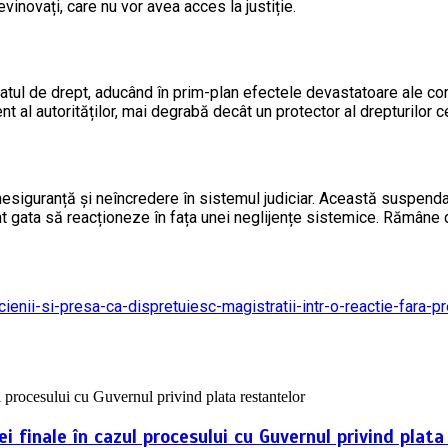
evinovați, care nu vor avea acces la justiție.
tatul de drept, aducând în prim-plan efectele devastatoare ale c
t al autorităților, mai degrabă decât un protector al drepturilor c
nesiguranță și neîncredere în sistemul judiciar. Această suspendar
nt gata să reacționeze în fața unei neglijențe sistemice. Rămâne d
ticienii-si-presa-ca-dispretuiesc-magistratii-intr-o-reactie-fa
 finale în cazul procesului cu Guvernul privind plata