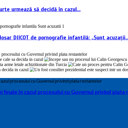
Curte urmează să decidă în cazul…
dosar DIICOT de pornografie infantilă: „Sunt acuzații
finale în cazul procesului cu Guvernul privind plata