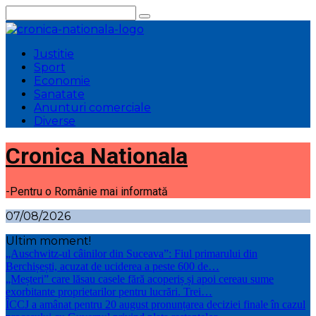
Sari
la
conținut
Justitie
Sport
Economie
Sanatate
Anunturi comerciale
Diverse
Cronica Nationala
-Pentru o Românie mai informată
07/08/2026
Ultim moment!
„Auschwitz-ul câinilor din Suceava”: Fiul primarului din
Berchișești, acuzat de uciderea a peste 600 de…
„Meșteri” care lăsau casele fără acoperiș și apoi cereau sume
exorbitante proprietarilor pentru lucrări. Trei…
ÎCCJ a amânat pentru 20 august pronunțarea deciziei finale în cazul