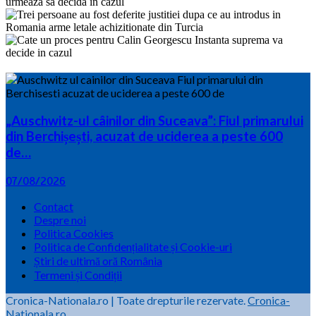
„Auschwitz-ul câinilor din Suceava”: Fiul primarului
din Berchișești, acuzat de uciderea a peste 600
de…
07/08/2026
Contact
Despre noi
Politica Cookies
Politica de Confidențialitate și Cookie-uri
Știri de ultimă oră România
Termeni și Condiții
Cronica-Nationala.ro
|
Toate drepturile rezervate.
Cronica-
Nationala.ro