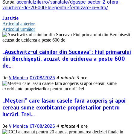
Sursa:
accentulzilei.ro/sanatate/dgaspc-sector-2-ofera-
vouchere-de-20-000-lei-pentru-fertilizare-in-vitro/
Justitie
Navigare
Articolul anterior
Articolul următor
în
articole
„Auschwitz-ul câinilor din Suceava”: Fiul primarului
din Berchișești, acuzat de uciderea a peste 600
de…
De
V Monica
07/08/2026
4 minute
3 ore
„Meșteri” care lăsau casele fără acoperiș și apoi
cereau sume exorbitante proprietarilor pentru
lucrări. Trei…
De
V Monica
07/08/2026
4 minute
4 ore