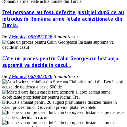
Trei persoane au fost deferite justiției după ce au
introdus în România arme letale achiziționate din
Turcia.
De
V Monica
06/08/2026
3 minute
o zi
Câte un proces pentru Călin Georgescu: Instanța
supremă va decide în cazul…
De
V Monica
06/08/2026
5 minute
o zi