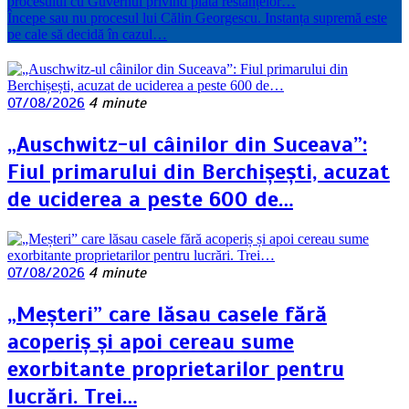
procesului cu Guvernul privind plata restanțelor…
Începe sau nu procesul lui Călin Georgescu. Instanța supremă este
pe cale să decidă în cazul…
07/08/2026
4 minute
„Auschwitz-ul câinilor din Suceava”:
Fiul primarului din Berchișești, acuzat
de uciderea a peste 600 de…
07/08/2026
4 minute
„Meșteri” care lăsau casele fără
acoperiș și apoi cereau sume
exorbitante proprietarilor pentru
lucrări. Trei…