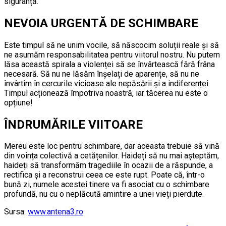
siguranță.
NEVOIA URGENTĂ DE SCHIMBARE
Este timpul să ne unim vocile, să născocim soluții reale și să
ne asumăm responsabilitatea pentru viitorul nostru. Nu putem
lăsa această spirala a violenței să se învârtească fără frâna
necesară. Să nu ne lăsăm înșelați de aparențe, să nu ne
învârtim în cercurile vicioase ale nepăsării și a indiferenței.
Timpul acționează împotriva noastră, iar tăcerea nu este o
opțiune!
ÎNDRUMĂRILE VIITOARE
Mereu este loc pentru schimbare, dar aceasta trebuie să vină
din voința colectivă a cetățenilor. Haideți să nu mai așteptăm,
haideți să transformăm tragediile în ocazii de a răspunde, a
rectifica și a reconstrui ceea ce este rupt. Poate că, într-o
bună zi, numele acestei tinere va fi asociat cu o schimbare
profundă, nu cu o neplăcută amintire a unei vieți pierdute.
Sursa:
www.antena3.ro