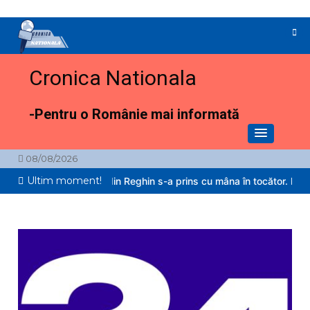
Sari
la
conținut
Cronica Nationala
-Pentru o Românie mai informată
08/08/2026
Ultim moment!
Un copil de 2 ani din Reghin s-a prins cu mâna în tocător. Pompierii 