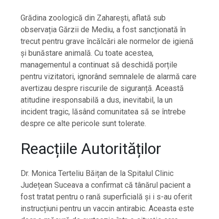
Grădina zoologică din Zaharești, aflată sub
observația Gărzii de Mediu, a fost sancționată în
trecut pentru grave încălcări ale normelor de igienă
și bunăstare animală. Cu toate acestea,
managementul a continuat să deschidă porțile
pentru vizitatori, ignorând semnalele de alarmă care
avertizau despre riscurile de siguranță. Această
atitudine iresponsabilă a dus, inevitabil, la un
incident tragic, lăsând comunitatea să se întrebe
despre ce alte pericole sunt tolerate.
Reacțiile Autorităților
Dr. Monica Terteliu Băițan de la Spitalul Clinic
Județean Suceava a confirmat că tânărul pacient a
fost tratat pentru o rană superficială și i s-au oferit
instrucțiuni pentru un vaccin antirabic. Aceasta este