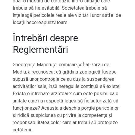
doar o măsură de curtoazie într-o situație care
trebuia să fie evitabilă. Societatea trebuie să
înțeleagă pericolele reale ale vizitării unor astfel de
locații necorespunzătoare.
Întrebări despre
Reglementări
Gheorghiță Mândruță, comisar-șef al Gărzii de
Mediu, a recunoscut că grădina zoologică fusese
supusă unor controale ce au dus la suspendarea
activităților sale, însă neregulile continuă să existe.
Există o întrebare arzătoare: cum este posibil ca o
unitate care nu respectă legea să fie autorizată să
funcționeze? Aceasta a deschis porțile pericolelor
și ridică suspiciunea cu privire la competența și
responsabilitatea celor care ar trebui să protejeze
cetățenii.