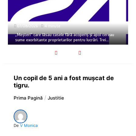
07/08/2026
4 minute
„Meșteri” care lăsau casele fără acoperiș și apoi cereau
sume exorbitante proprietarilor pentru lucrări. Trei…
Un copil de 5 ani a fost mușcat de
tigru.
Prima Pagină
Justitie
De
V Monica