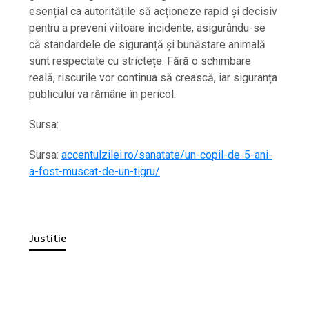
esențial ca autoritățile să acționeze rapid și decisiv
pentru a preveni viitoare incidente, asigurându-se
că standardele de siguranță și bunăstare animală
sunt respectate cu strictețe. Fără o schimbare
reală, riscurile vor continua să crească, iar siguranța
publicului va rămâne în pericol.
Sursa:
Sursa:
accentulzilei.ro/sanatate/un-copil-de-5-ani-
a-fost-muscat-de-un-tigru/
Justitie