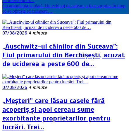
au intervenit în…
Cu ambulanța la piață: Un echipaj de salvare a fost surprins în timp
ce se oprește să cumpere…
07/08/2026
4 minute
„Auschwitz-ul câinilor din Suceava”:
Fiul primarului din Berchișești, acuzat
de uciderea a peste 600 de…
07/08/2026
4 minute
„Meșteri” care lăsau casele fără
acoperiș și apoi cereau sume
exorbitante proprietarilor pentru
lucrări. Trei…