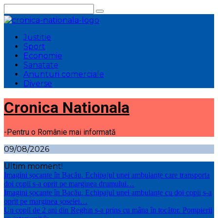
Sari
la
conținut
Justitie
Sport
Economie
Sanatate
Anunturi comerciale
Diverse
Cronica Nationala
-Pentru o Românie mai informată
09/08/2026
Ultim moment!
Imagini șocante în Bacău. Echipajul unei ambulanțe care transporta
doi copii s-a oprit pe marginea drumului…
Imagini șocante în Bacău. Echipajul unei ambulanțe cu doi copii s-a
oprit pe marginea șoselei…
Un copil de 2 ani din Reghin s-a prins cu mâna în tocător. Pompierii