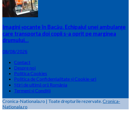
Imagini șocante în Bacău. Echipajul unei ambulanțe
care transporta doi copii s-a oprit pe marginea
drumului…
08/08/2026
Contact
Despre noi
Politica Cookies
Politica de Confidențialitate și Cookie-uri
Știri de ultimă oră România
Termeni și Condiții
Cronica-Nationala.ro
|
Toate drepturile rezervate.
Cronica-
Nationala.ro