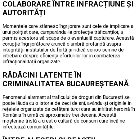
COLABORARE ÎNTRE INFRACȚIUNE ȘI
AUTORITĂȚI
Momentele care stârnesc îngrijorare sunt cele de implicare a
unui polițist care, cumparându-le protecție tráficanților, a
permis acestora să scape de o eventuală capturare. Această
corupție îngrijorătoare aruncă o umbră profundă asupra
integrității institutiilor de forță și ridică serios semne de
întrebare despre eficiența eforturilor lor în combaterea
infracționalității organizate.
RĂDĂCINI LATENTE ÎN
CRIMINALITATEA BUCAUREȘTEANĂ
Fenomenul alarmant al traficului de droguri din București se
poate lăuda cu o istorie de zeci de ani, avându-și originile în
rețelele organizate de cetățeni turci care au infiltrat heroină în
România în urmă cu aproximativ trei decenii. Această
moștenire tristă a creat o cultură de consum care încă ne
infectează comunitățile.