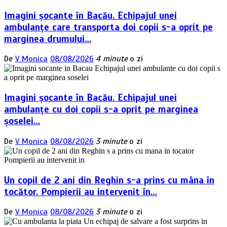
Imagini șocante în Bacău. Echipajul unei
ambulanțe care transporta doi copii s-a oprit pe
marginea drumului…
De
V Monica
08/08/2026
4 minute
o zi
Imagini șocante în Bacău. Echipajul unei
ambulanțe cu doi copii s-a oprit pe marginea
șoselei…
De
V Monica
08/08/2026
3 minute
o zi
Un copil de 2 ani din Reghin s-a prins cu mâna în
tocător. Pompierii au intervenit în…
De
V Monica
08/08/2026
3 minute
o zi