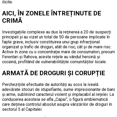
ilicite.
AICI, ÎN ZONELE ÎNTREȚINUTE DE
CRIMĂ
Investigațiile complexe au dus la reținerea a 20 de suspecți
principali și au vizat un total de 50 de persoane implicate în
fapte grave, inclusiv constituirea unui grup infracțional
organizat și trafic de droguri, atât de risc, cât și de mare risc.
Active în zone cu o concentrație mare de consumatori, precum
Ferentari și Rahova, aceste rețele au vândut heroină și
cocaină, profitând de vulnerabilitățile comunităților locale.
ARMATĂ DE DROGURI ȘI CORUPȚIE
Perchezițiile efectuate de autorități au scos la iveală
adevărate stocuri de stupefiante, sume impresionante de bani
și arme, subliniind caracterul violent și implacabil al rețelei. La
conducerea acesteia se afla „Capai”, o figură emblematică
care deținea controlul absolut asupra vânzărilor de droguri în
sectorul 5 al Capitalei.