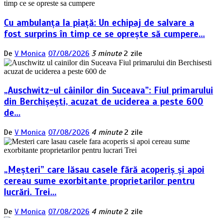
Cu ambulanța la piață: Un echipaj de salvare a
fost surprins în timp ce se oprește să cumpere…
De
V Monica
07/08/2026
3 minute
2 zile
„Auschwitz-ul câinilor din Suceava”: Fiul primarului
din Berchișești, acuzat de uciderea a peste 600
de…
De
V Monica
07/08/2026
4 minute
2 zile
„Meșteri” care lăsau casele fără acoperiș și apoi
cereau sume exorbitante proprietarilor pentru
lucrări. Trei…
De
V Monica
07/08/2026
4 minute
2 zile