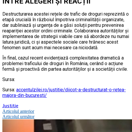
ÎNTRE ALEGERI ȘI REACȚII
Destructurarea acestei rețele de trafic de droguri reprezintă o
etapă crucială în războiul împotriva criminalității organizate,
dar subliniază și urgența de a găsi soluții pentru prevenirea
reapariției acestor ordini criminale. Colaborarea autorităților și
implementarea de strategii viabile care să abordeze nu numai
latura juridică, ci și aspectele sociale care hrănesc acest
fenomen sunt acum mai necesare ca niciodată.
În final, cazul recent evidențiază complexitatea dramatică a
problemei traficului de droguri în România, cerând o acțiune
fermă și proactivă din partea autorităților și a societății civile.
Sursa:
Sursa:
accentulzilei.ro/justitie/diicot-a-destructurat-o-retea-
majora-din-bucuresti/
Justitie
Navigare
Articolul anterior
Articolul următor
în
articole