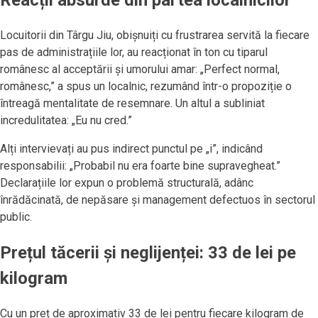
Reacții absurde din partea localnicilor
Locuitorii din Târgu Jiu, obișnuiți cu frustrarea servită la fiecare
pas de administrațiile lor, au reacționat în ton cu tiparul
românesc al acceptării și umorului amar: „Perfect normal,
românesc,” a spus un localnic, rezumând într-o propoziție o
întreagă mentalitate de resemnare. Un altul a subliniat
incredulitatea: „Eu nu cred.”
Alți intervievați au pus indirect punctul pe „i”, indicând
responsabilii: „Probabil nu era foarte bine supravegheat.”
Declarațiile lor expun o problemă structurală, adânc
înrădăcinată, de nepăsare și management defectuos în sectorul
public.
Prețul tăcerii și neglijenței: 33 de lei pe
kilogram
Cu un preț de aproximativ 33 de lei pentru fiecare kilogram de