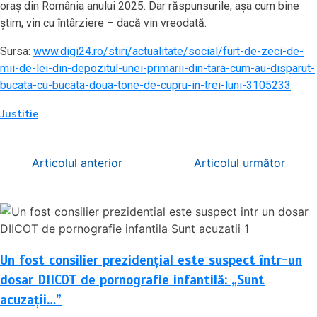
oraș din România anului 2025. Dar răspunsurile, așa cum bine
știm, vin cu întârziere – dacă vin vreodată.
Sursa:
www.digi24.ro/stiri/actualitate/social/furt-de-zeci-de-
mii-de-lei-din-depozitul-unei-primarii-din-tara-cum-au-disparut-
bucata-cu-bucata-doua-tone-de-cupru-in-trei-luni-3105233
Justitie
Navigare
Articolul anterior
Articolul următor
în
articole
Un fost consilier prezidențial este suspect într-un
dosar DIICOT de pornografie infantilă: „Sunt
acuzații…”