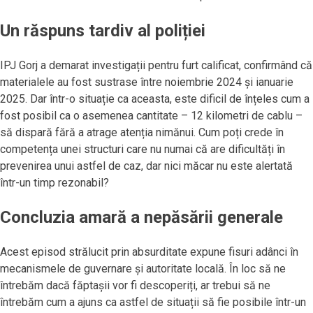
Un răspuns tardiv al poliției
IPJ Gorj a demarat investigații pentru furt calificat, confirmând că
materialele au fost sustrase între noiembrie 2024 și ianuarie
2025. Dar într-o situație ca aceasta, este dificil de înțeles cum a
fost posibil ca o asemenea cantitate – 12 kilometri de cablu –
să dispară fără a atrage atenția nimănui. Cum poți crede în
competența unei structuri care nu numai că are dificultăți în
prevenirea unui astfel de caz, dar nici măcar nu este alertată
într-un timp rezonabil?
Concluzia amară a nepăsării generale
Acest episod strălucit prin absurditate expune fisuri adânci în
mecanismele de guvernare și autoritate locală. În loc să ne
întrebăm dacă făptașii vor fi descoperiți, ar trebui să ne
întrebăm cum a ajuns ca astfel de situații să fie posibile într-un