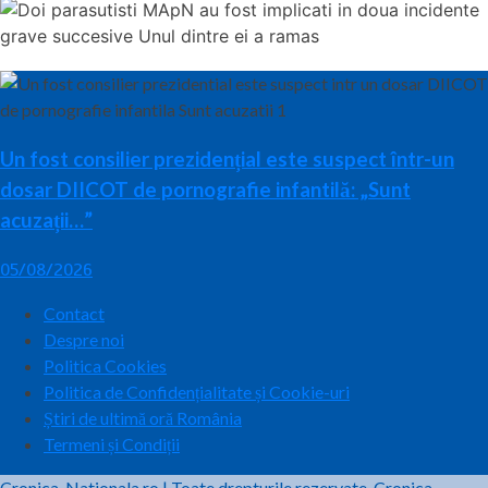
Un fost consilier prezidențial este suspect într-un
dosar DIICOT de pornografie infantilă: „Sunt
acuzații…”
05/08/2026
Contact
Despre noi
Politica Cookies
Politica de Confidențialitate și Cookie-uri
Știri de ultimă oră România
Termeni și Condiții
Cronica-Nationala.ro
|
Toate drepturile rezervate.
Cronica-