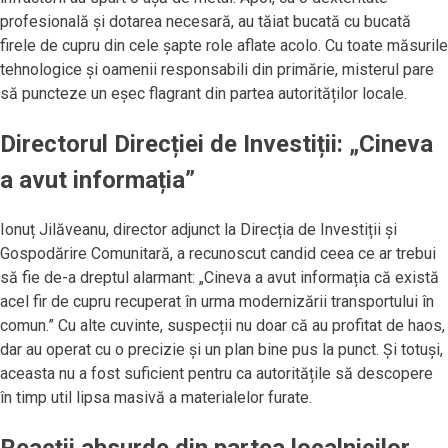
profesională și dotarea necesară, au tăiat bucată cu bucată
firele de cupru din cele șapte role aflate acolo. Cu toate măsurile
tehnologice și oamenii responsabili din primărie, misterul pare
să puncteze un eșec flagrant din partea autorităților locale.
Directorul Direcției de Investiții: „Cineva
a avut informația”
Ionuț Jilăveanu, director adjunct la Direcția de Investiții și
Gospodărire Comunitară, a recunoscut candid ceea ce ar trebui
să fie de-a dreptul alarmant: „Cineva a avut informația că există
acel fir de cupru recuperat în urma modernizării transportului în
comun.” Cu alte cuvinte, suspecții nu doar că au profitat de haos,
dar au operat cu o precizie și un plan bine pus la punct. Și totuși,
aceasta nu a fost suficient pentru ca autoritățile să descopere
în timp util lipsa masivă a materialelor furate.