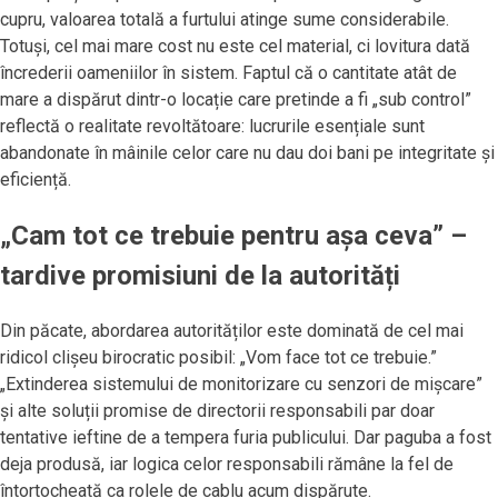
cupru, valoarea totală a furtului atinge sume considerabile.
Totuși, cel mai mare cost nu este cel material, ci lovitura dată
încrederii oameniilor în sistem. Faptul că o cantitate atât de
mare a dispărut dintr-o locație care pretinde a fi „sub control”
reflectă o realitate revoltătoare: lucrurile esențiale sunt
abandonate în mâinile celor care nu dau doi bani pe integritate și
eficiență.
„Cam tot ce trebuie pentru aşa ceva” –
tardive promisiuni de la autorități
Din păcate, abordarea autorităților este dominată de cel mai
ridicol clișeu birocratic posibil: „Vom face tot ce trebuie.”
„Extinderea sistemului de monitorizare cu senzori de mișcare”
și alte soluții promise de directorii responsabili par doar
tentative ieftine de a tempera furia publicului. Dar paguba a fost
deja produsă, iar logica celor responsabili rămâne la fel de
întortocheată ca rolele de cablu acum dispărute.