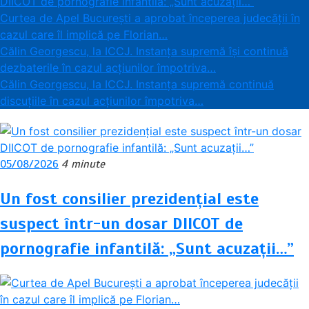
DIICOT de pornografie infantilă: „Sunt acuzații…”
Curtea de Apel București a aprobat începerea judecății în
cazul care îl implică pe Florian…
Călin Georgescu, la ICCJ. Instanța supremă își continuă
dezbaterile în cazul acțiunilor împotriva…
Călin Georgescu, la ICCJ. Instanța supremă continuă
discuțiile în cazul acțiunilor împotriva…
05/08/2026
4 minute
Un fost consilier prezidențial este
suspect într-un dosar DIICOT de
pornografie infantilă: „Sunt acuzații…”