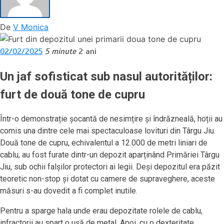
De
V Monica
02/02/2025
5 minute
2 ani
Un jaf sofisticat sub nasul autorităților:
furt de două tone de cupru
Într-o demonstrație șocantă de nesimțire și îndrăzneală, hoții au
comis una dintre cele mai spectaculoase lovituri din Târgu Jiu.
Două tone de cupru, echivalentul a 12.000 de metri liniari de
cablu, au fost furate dintr-un depozit aparținând Primăriei Târgu
Jiu, sub ochii falșilor protectori ai legii. Deși depozitul era păzit
teoretic non-stop și dotat cu camere de supraveghere, aceste
măsuri s-au dovedit a fi complet inutile.
Pentru a sparge hala unde erau depozitate rolele de cablu,
infractorii au spart o ușă de metal. Apoi, cu o dexteritate