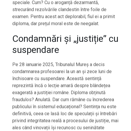
speciale. Cum? Cu o aroganță dezarmantă,
strecurând rezolvările clandestin între foile de
examen. Pentru acest act deplorabil, fiul ei a primit
diploma, dar prețul moral este de neegalat.
Condamnări și „justiție” cu
suspendare
Pe 28 ianuarie 2025, Tribunalul Mureș a decis
condamnarea profesoarei la un an și zece luni de
închisoare cu suspendare. Această sentință
reprezintă încă o lecție amară despre blândețea
exagerată a justiției române. Diploma obținută
fraudulos? Anulată. Dar cum rămâne cu încrederea
publicului în sistemul educațional? Sentința nu este
definitivă, ceea ce lasă loc de speculații și întrebări
privind integritatea reală a procesului de justiție, mai
ales când vinovații își recunosc cu seninătate