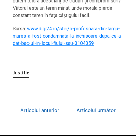
putem tolera acest lanț de trădări și compromisuri?
Viitorul este un teren minat, unde morala pierde
constant teren în fața câștigului facil.
Sursa:
www.digi24.ro/stiri/o-profesoara-din-targu-
mures-a-fost-condamnata-la-inchisoare-dupa-ce-a-
dat-bac-ul-in-locul-fiului-sau-3104359
Justitie
Articolul anterior
Articolul următor
Un copil de 2 ani din Reghin s-a prins cu mâna în
„Auschwitz-ul câinilor din Suceava”: Fiul primarului
„Meșteri” care lăsau casele fără acoperiș și apoi
Imagini șocante în Bacău. Echipajul unei
Imagini șocante în Bacău. Echipajul unei
tocător. Pompierii au intervenit în…