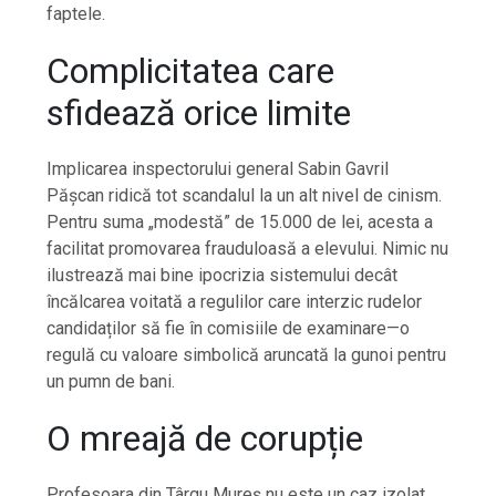
faptele.
Complicitatea care
sfidează orice limite
Implicarea inspectorului general Sabin Gavril
Pășcan ridică tot scandalul la un alt nivel de cinism.
Pentru suma „modestă” de 15.000 de lei, acesta a
facilitat promovarea frauduloasă a elevului. Nimic nu
ilustrează mai bine ipocrizia sistemului decât
încălcarea voitată a regulilor care interzic rudelor
candidaților să fie în comisiile de examinare—o
regulă cu valoare simbolică aruncată la gunoi pentru
un pumn de bani.
O mreajă de corupție
Profesoara din Târgu Mureș nu este un caz izolat.