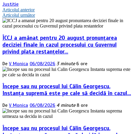
Justitie
Navigare
Articolul anterior
Articolul următor
în
articole
ÎCCJ a amânat pentru 20 august pronunțarea
deciziei finale în cazul procesului cu Guvernul
privind plata restanțelor…
De
V Monica
06/08/2026
3 minute
6 ore
Începe sau nu procesul lui Călin Georgescu.
Instanța supremă este pe cale să decidă în cazul…
De
V Monica
06/08/2026
4 minute
8 ore
Începe sau nu procesul lui Călin Georgescu.