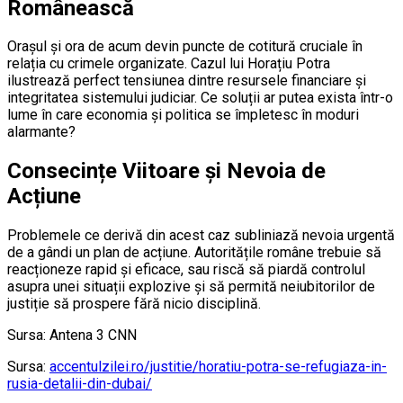
Românească
Orașul și ora de acum devin puncte de cotitură cruciale în
relația cu crimele organizate. Cazul lui Horațiu Potra
ilustrează perfect tensiunea dintre resursele financiare și
integritatea sistemului judiciar. Ce soluții ar putea exista într-o
lume în care economia și politica se împletesc în moduri
alarmante?
Consecințe Viitoare și Nevoia de
Acțiune
Problemele ce derivă din acest caz subliniază nevoia urgentă
de a gândi un plan de acțiune. Autoritățile române trebuie să
reacționeze rapid și eficace, sau riscă să piardă controlul
asupra unei situații explozive și să permită neiubitorilor de
justiție să prospere fără nicio disciplină.
Sursa: Antena 3 CNN
Sursa:
accentulzilei.ro/justitie/horatiu-potra-se-refugiaza-in-
rusia-detalii-din-dubai/