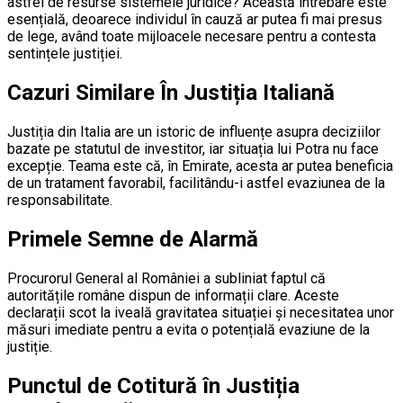
astfel de resurse sistemele juridice? Această întrebare este
esențială, deoarece individul în cauză ar putea fi mai presus
de lege, având toate mijloacele necesare pentru a contesta
sentințele justiției.
Cazuri Similare În Justiția Italiană
Justiția din Italia are un istoric de influențe asupra deciziilor
bazate pe statutul de investitor, iar situația lui Potra nu face
excepție. Teama este că, în Emirate, acesta ar putea beneficia
de un tratament favorabil, facilitându-i astfel evaziunea de la
responsabilitate.
Primele Semne de Alarmă
Procurorul General al României a subliniat faptul că
autoritățile române dispun de informații clare. Aceste
declarații scot la iveală gravitatea situației și necesitatea unor
măsuri imediate pentru a evita o potențială evaziune de la
justiție.
Punctul de Cotitură în Justiția