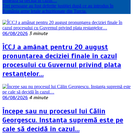
urmează să decidă în cazul…
Trei persoane au fost deferite justiției după ce au introdus în
România arme letale achiziționate din Turcia.
06/08/2026
3 minute
ÎCCJ a amânat pentru 20 august
pronunțarea deciziei finale în cazul
procesului cu Guvernul privind plata
restanțelor…
06/08/2026
4 minute
Începe sau nu procesul lui Călin
Georgescu. Instanța supremă este pe
cale să decidă în cazul…