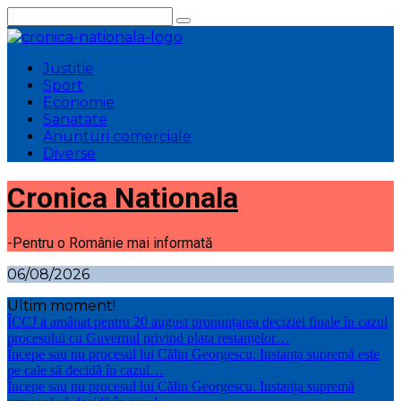
Sari
la
conținut
Justitie
Sport
Economie
Sanatate
Anunturi comerciale
Diverse
Cronica Nationala
-Pentru o Românie mai informată
06/08/2026
Ultim moment!
ÎCCJ a amânat pentru 20 august pronunțarea deciziei finale în cazul
procesului cu Guvernul privind plata restanțelor…
Începe sau nu procesul lui Călin Georgescu. Instanța supremă este
pe cale să decidă în cazul…
Începe sau nu procesul lui Călin Georgescu. Instanța supremă