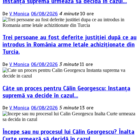
Instanța supremă urmează să decidă în cazul…
De
V Monica
06/08/2026
4 minute
10 ore
Trei persoane au fost deferite justiției după ce au
introdus în România arme letale achiziționate din
Turcia.
De
V Monica
06/08/2026
3 minute
11 ore
Câte un proces pentru Călin Georgescu: Instanța
supremă va decide în cazul…
De
V Monica
06/08/2026
5 minute
13 ore
Începe sau nu procesul lui Călin Georgescu? Înalta
Curte urmează să decidă în cazul…