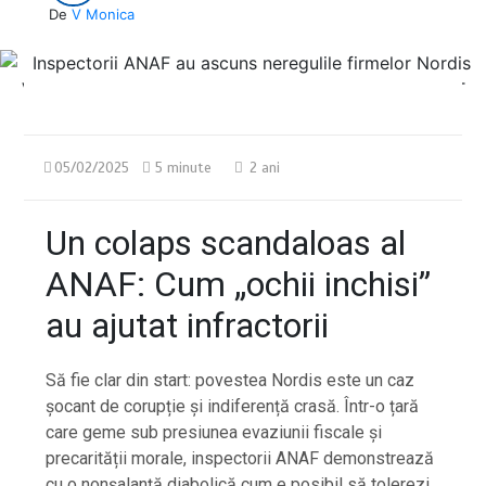
De
V Monica
05/02/2025
5 minute
2 ani
Un colaps scandaloas al
ANAF: Cum „ochii inchisi”
au ajutat infractorii
Să fie clar din start: povestea Nordis este un caz
șocant de corupție și indiferență crasă. Într-o țară
care geme sub presiunea evaziunii fiscale și
precarității morale, inspectorii ANAF demonstrează
cu o nonșalanță diabolică cum e posibil să tolerezi