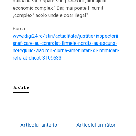
milioane să dispară sub pretextul „limbajului
economic complex.” Dar, mai poate fi numit
„complex” acolo unde e doar ilegal?
Sursa:
www.digi24.ro/stiri/actualitate/justitie/inspectorii-
anaf-care-au-controlat-firmele-nordis-au-ascuns-
neregulile-vladimir-ciorba-amenintari-si-intimidari-
referat-diicot-3109633
Justitie
Articolul anterior
Articolul următor