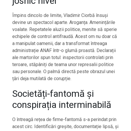
josnic nivel
Împins dincolo de limite, Vladimir Ciorbă însuși
devine un spectacol aparte. Aroganța. Amenințările
voalate. Repetatele aluzii politice, menite să sperie
echipele de control antifraudă. Acest om nu doar că
a manipulat oamenii, dar a transformat întreaga
administrație ANAF într-o glumă proastă. Declarații
ale martorilor spun totul: inspectorii controlati prin
teroare, stăpâniți de teama unor represalii politice
sau personale. O palmă directă peste obrazul unei
țări deja mutilată de corupție.
Societăți-fantomă și
conspirația interminabilă
O întreagă rețea de firme-fantomă s-a perindat prin
acest circ. Identificări greșite, documentație lipsă, și