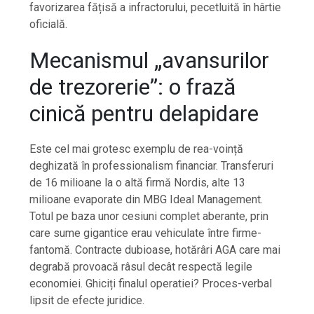
favorizarea fățisă a infractorului, pecetluită în hârtie
oficială.
Mecanismul „avansurilor
de trezorerie”: o frază
cinică pentru delapidare
Este cel mai grotesc exemplu de rea-voință
deghizată în professionalism financiar. Transferuri
de 16 milioane la o altă firmă Nordis, alte 13
milioane evaporate din MBG Ideal Management.
Totul pe baza unor cesiuni complet aberante, prin
care sume gigantice erau vehiculate între firme-
fantomă. Contracte dubioase, hotărâri AGA care mai
degrabă provoacă râsul decât respectă legile
economiei. Ghiciți finalul operatiei? Proces-verbal
lipsit de efecte juridice.