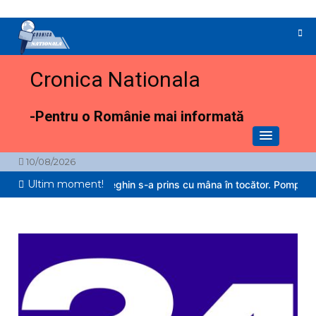
Sari
la
conținut
Cronica Nationala
-Pentru o Românie mai informată
10/08/2026
Ultim moment!
il de 2 ani din Reghin s-a prins cu mâna în tocător. Pompierii au inte