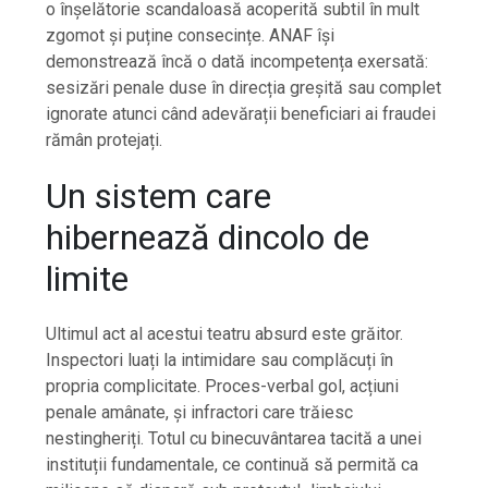
o înșelătorie scandaloasă acoperită subtil în mult
zgomot și puține consecințe. ANAF își
demonstrează încă o dată incompetența exersată:
sesizări penale duse în direcția greșită sau complet
ignorate atunci când adevărații beneficiari ai fraudei
rămân protejați.
Un sistem care
hibernează dincolo de
limite
Ultimul act al acestui teatru absurd este grăitor.
Inspectori luați la intimidare sau complăcuți în
propria complicitate. Proces-verbal gol, acțiuni
penale amânate, și infractori care trăiesc
nestingheriți. Totul cu binecuvântarea tacită a unei
instituții fundamentale, ce continuă să permită ca