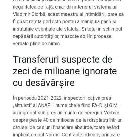
ilegalitatea pe față, chiar din interiorul sistemului!
Vladimir Ciorbă, acest maestru al intimidării, pare să
fi găsit rețeta perfectă pentru a manipula până și
instituțiile esențiale ale statului. Și totul în schimbul
nepăsării autorităților, mascate abil în procese
verbale pline de nimic.
Transferuri suspecte de
zeci de milioane ignorate
cu desăvârșire
În perioada 2021-2022, inspectorii câțiva prea
„altruiști” ai ANAF – nume cheie fiind FA-D. și G.M. –
au îngropat sub preș un munte de nereguli. Vorbim
despre peste 40 de milioane de lei dispăruți într-un
carusel de cesiuni financiare absurde, toate având
implicat grupul Nordis. Contracte ridicole, prin care