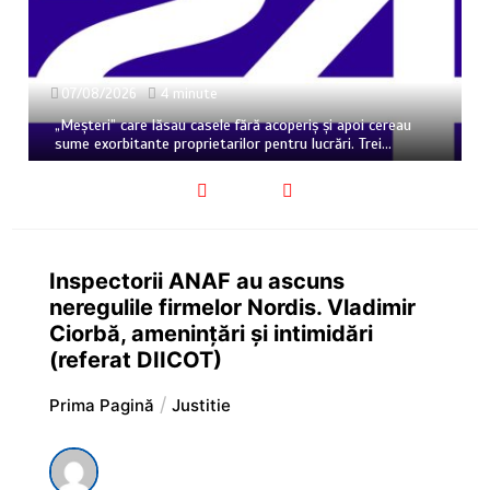
07/08/2026
4 minute
„Meșteri” care lăsau casele fără acoperiș și apoi cereau
sume exorbitante proprietarilor pentru lucrări. Trei…
Inspectorii ANAF au ascuns
neregulile firmelor Nordis. Vladimir
Ciorbă, amenințări și intimidări
(referat DIICOT)
Prima Pagină
Justitie