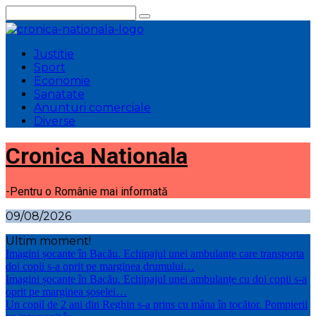
Sari
la
conținut
Justitie
Sport
Economie
Sanatate
Anunturi comerciale
Diverse
Cronica Nationala
-Pentru o Românie mai informată
09/08/2026
Ultim moment!
Imagini șocante în Bacău. Echipajul unei ambulanțe care transporta
doi copii s-a oprit pe marginea drumului…
Imagini șocante în Bacău. Echipajul unei ambulanțe cu doi copii s-a
oprit pe marginea șoselei…
Un copil de 2 ani din Reghin s-a prins cu mâna în tocător. Pompierii