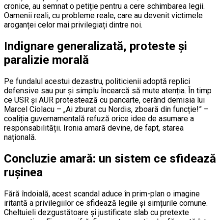
cronice, au semnat o petiție pentru a cere schimbarea legii.
Oamenii reali, cu probleme reale, care au devenit victimele
aroganței celor mai privilegiați dintre noi.
Indignare generalizată, proteste și
paralizie morală
Pe fundalul acestui dezastru, politicienii adoptă replici
defensive sau pur și simplu încearcă să mute atenția. În timp
ce USR și AUR protestează cu pancarte, cerând demisia lui
Marcel Ciolacu – „Ai zburat cu Nordis, zboară din funcție!” –
coaliția guvernamentală refuză orice idee de asumare a
responsabilității. Ironia amară devine, de fapt, starea
națională.
Concluzie amară: un sistem ce sfidează
rușinea
Fără îndoială, acest scandal aduce în prim-plan o imagine
iritantă a privilegiilor ce sfidează legile și simțurile comune.
Cheltuieli dezgustătoare și justificate slab cu pretexte