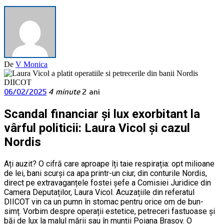
De
V Monica
06/02/2025
4 minute
2 ani
Scandal financiar și lux exorbitant la
vârful politicii: Laura Vicol și cazul
Nordis
Ați auzit? O cifră care aproape îți taie respirația: opt milioane
de lei, bani scurși ca apa printr-un ciur, din conturile Nordis,
direct pe extravaganțele fostei șefe a Comisiei Juridice din
Camera Deputaților, Laura Vicol. Acuzațiile din referatul
DIICOT vin ca un pumn în stomac pentru orice om de bun-
simț. Vorbim despre operații estetice, petreceri fastuoase și
băi de lux la malul mării sau în munții Poiana Brașov. O