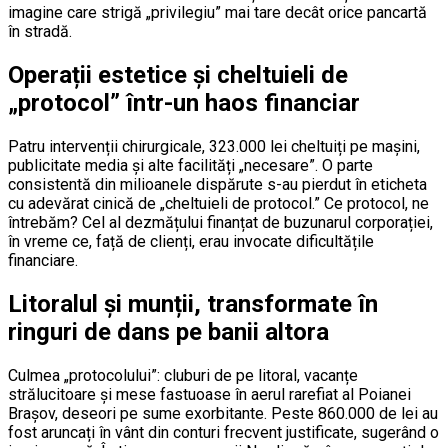
imagine care strigă „privilegiu” mai tare decât orice pancartă
în stradă.
Operații estetice și cheltuieli de
„protocol” într-un haos financiar
Patru intervenții chirurgicale, 323.000 lei cheltuiți pe mașini,
publicitate media și alte facilități „necesare”. O parte
consistentă din milioanele dispărute s-au pierdut în eticheta
cu adevărat cinică de „cheltuieli de protocol.” Ce protocol, ne
întrebăm? Cel al dezmățului finanțat de buzunarul corporației,
în vreme ce, față de clienți, erau invocate dificultățile
financiare.
Litoralul și munții, transformate în
ringuri de dans pe banii altora
Culmea „protocolului”: cluburi de pe litoral, vacanțe
strălucitoare și mese fastuoase în aerul rarefiat al Poianei
Brașov, deseori pe sume exorbitante. Peste 860.000 de lei au
fost aruncați în vânt din conturi frecvent justificate, sugerând o