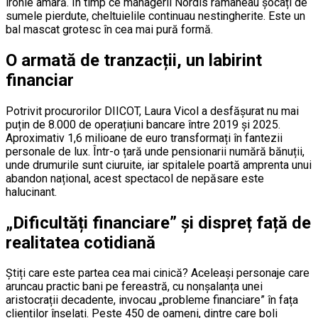
ironie amară. În timp ce managerii Nordis rămâneau șocați de
sumele pierdute, cheltuielile continuau nestingherite. Este un
bal mascat grotesc în cea mai pură formă.
O armată de tranzacții, un labirint
financiar
Potrivit procurorilor DIICOT, Laura Vicol a desfășurat nu mai
puțin de 8.000 de operațiuni bancare între 2019 și 2025.
Aproximativ 1,6 milioane de euro transformați în fantezii
personale de lux. Într-o țară unde pensionarii numără bănuții,
unde drumurile sunt ciuruite, iar spitalele poartă amprenta unui
abandon național, acest spectacol de nepăsare este
halucinant.
„Dificultăți financiare” și dispreț față de
realitatea cotidiană
Știți care este partea cea mai cinică? Aceleași personaje care
aruncau practic bani pe fereastră, cu nonșalanța unei
aristocrații decadente, invocau „probleme financiare” în fața
clienților înșelați. Peste 450 de oameni, dintre care boli