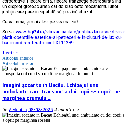
corporative. Fiecare cifră, fiecare tranzacție desfășurată într-
un dispreț grotesc arată cât de slab este mecanismul unei
justiții care pare incapabilă să prevină abuzul.
Ce va urma, și mai ales, pe seama cui?
Sursa:
www.digi24.ro/stiri/actualitate/justitie/laura-vicol-si-a-
platit-operatiile-estetice-si-petrecerile-in-cluburi-de-lux-cu-
banii-nordis-referat-diicot-3111289
Justitie
Navigare
Articolul anterior
Articolul următor
în
articole
Imagini șocante în Bacău. Echipajul unei
ambulanțe care transporta doi copii s-a oprit pe
marginea drumului…
De
V Monica
08/08/2026
4 minute
o zi