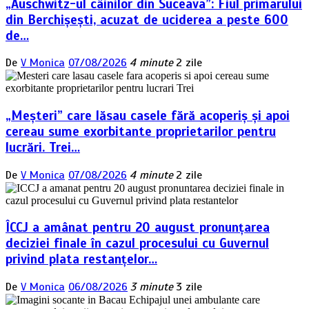
„Auschwitz-ul câinilor din Suceava”: Fiul primarului
din Berchișești, acuzat de uciderea a peste 600
de…
De
V Monica
07/08/2026
4 minute
2 zile
„Meșteri” care lăsau casele fără acoperiș și apoi
cereau sume exorbitante proprietarilor pentru
lucrări. Trei…
De
V Monica
07/08/2026
4 minute
2 zile
ÎCCJ a amânat pentru 20 august pronunțarea
deciziei finale în cazul procesului cu Guvernul
privind plata restanțelor…
De
V Monica
06/08/2026
3 minute
3 zile