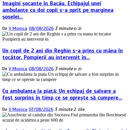
Imagini șocante în Bacău. Echipajul unei
ambulanțe cu doi copii s-a oprit pe marginea
șoselei…
De
V Monica
08/08/2026
3 minute
o zi
Un copil de 2 ani din Reghin s-a prins cu mâna în
tocător. Pompierii au intervenit în…
De
V Monica
08/08/2026
3 minute
o zi
Cu ambulanța la piață: Un echipaj de salvare a
fost surprins în timp ce se oprește să cumpere…
De
V Monica
07/08/2026
3 minute
2 zile