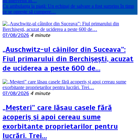
au intervenit în…
Cu ambulanța la piață: Un echipaj de salvare a fost surprins în timp
ce se oprește să cumpere…
07/08/2026
4 minute
„Auschwitz-ul câinilor din Suceava”:
Fiul primarului din Berchișești, acuzat
de uciderea a peste 600 de…
07/08/2026
4 minute
„Meșteri” care lăsau casele fără
acoperiș și apoi cereau sume
exorbitante proprietarilor pentru
lucrări. Trei…