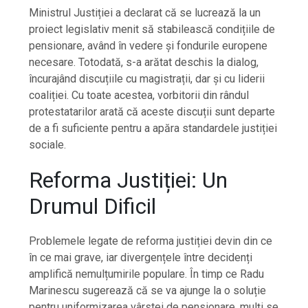
Ministrul Justiției a declarat că se lucrează la un
proiect legislativ menit să stabilească condițiile de
pensionare, având în vedere și fondurile europene
necesare. Totodată, s-a arătat deschis la dialog,
încurajând discuțiile cu magistrații, dar și cu liderii
coaliției. Cu toate acestea, vorbitorii din rândul
protestatarilor arată că aceste discuții sunt departe
de a fi suficiente pentru a apăra standardele justiției
sociale.
Reforma Justiției: Un
Drumul Dificil
Problemele legate de reforma justiției devin din ce
în ce mai grave, iar divergențele între decidenți
amplifică nemulțumirile populare. În timp ce Radu
Marinescu sugerează că se va ajunge la o soluție
pentru uniformizarea vârstei de pensionare, mulți se