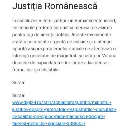
Justiția Românească
În concluzie, viitorul justiției în România este incert,
iar ecourile protestelor sunt un semnal de alarmă
pentru toți decidenții politici. Aceste evenimente
arată o necesitate urgentă de acțiune și o atenție
sporită asupra problemelor sociale ce afectează o
întreagă generație de magistrați și cetățeni. Viitorul
depinde de capacitatea liderilor de a lua decizii
ferme, dar și echitabile.
Sursa:
Sursa:
www.digi24.ro/stiri/actualitate/justitie/ministrul-
justitiei-despre-protestele-magistratilor-discutam-
in-coalitie-ce-spune-radu-marinescu-despre-
taierea-pensiilor-speciale-3388357