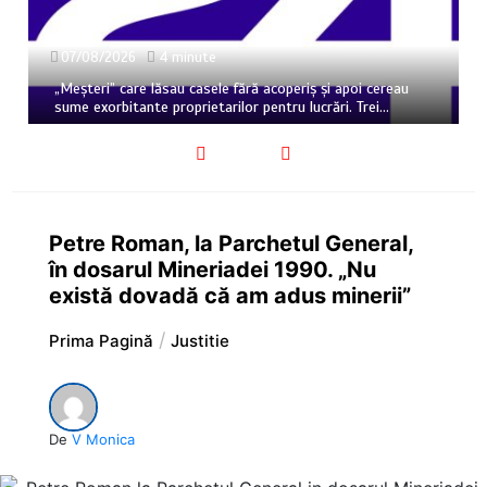
07/08/2026
4 minute
„Meșteri” care lăsau casele fără acoperiș și apoi cereau
sume exorbitante proprietarilor pentru lucrări. Trei…
Petre Roman, la Parchetul General,
în dosarul Mineriadei 1990. „Nu
există dovadă că am adus minerii”
Prima Pagină
Justitie
De
V Monica