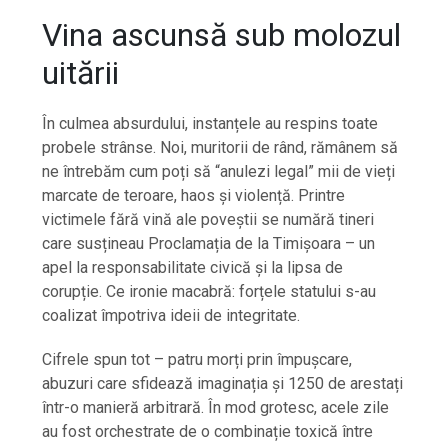
Vina ascunsă sub molozul
uitării
În culmea absurdului, instanțele au respins toate
probele strânse. Noi, muritorii de rând, rămânem să
ne întrebăm cum poți să “anulezi legal” mii de vieți
marcate de teroare, haos și violență. Printre
victimele fără vină ale poveștii se numără tineri
care susțineau Proclamația de la Timișoara – un
apel la responsabilitate civică și la lipsa de
corupție. Ce ironie macabră: forțele statului s-au
coalizat împotriva ideii de integritate.
Cifrele spun tot – patru morți prin împușcare,
abuzuri care sfidează imaginația și 1250 de arestați
într-o manieră arbitrară. În mod grotesc, acele zile
au fost orchestrate de o combinație toxică între