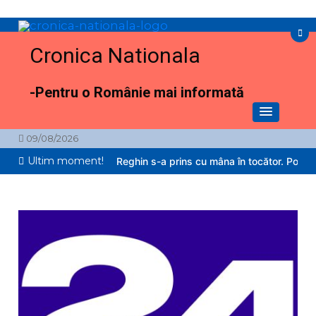
Sari
la
conținut
Cronica Nationala
-Pentru o Românie mai informată
09/08/2026
Ultim moment!
 copil de 2 ani din Reghin s-a prins cu mâna în tocător. Pompierii au 