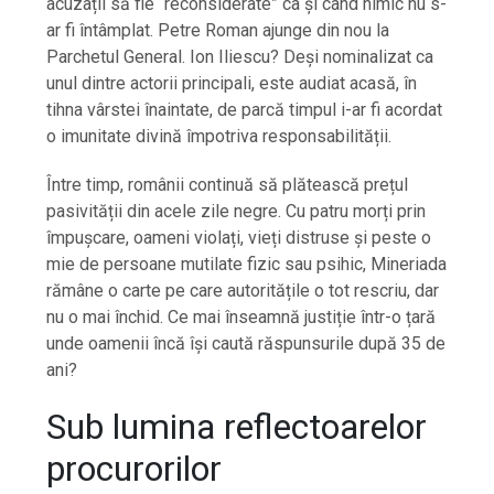
acuzații să fie “reconsiderate” ca și când nimic nu s-
ar fi întâmplat. Petre Roman ajunge din nou la
Parchetul General. Ion Iliescu? Deși nominalizat ca
unul dintre actorii principali, este audiat acasă, în
tihna vârstei înaintate, de parcă timpul i-ar fi acordat
o imunitate divină împotriva responsabilității.
Între timp, românii continuă să plătească prețul
pasivității din acele zile negre. Cu patru morți prin
împușcare, oameni violați, vieți distruse și peste o
mie de persoane mutilate fizic sau psihic, Mineriada
rămâne o carte pe care autoritățile o tot rescriu, dar
nu o mai închid. Ce mai înseamnă justiție într-o țară
unde oamenii încă își caută răspunsurile după 35 de
ani?
Sub lumina reflectoarelor
procurorilor