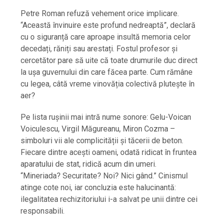
Petre Roman refuză vehement orice implicare.
“Această învinuire este profund nedreaptă”, declară
cu o siguranță care aproape insultă memoria celor
decedați, răniți sau arestați. Fostul profesor și
cercetător pare să uite că toate drumurile duc direct
la ușa guvernului din care făcea parte. Cum rămâne
cu legea, câtă vreme vinovăția colectivă plutește în
aer?
Pe lista rușinii mai intră nume sonore: Gelu-Voican
Voiculescu, Virgil Măgureanu, Miron Cozma –
simboluri vii ale complicității și tăcerii de beton.
Fiecare dintre acești oameni, odată ridicat în fruntea
aparatului de stat, ridică acum din umeri.
“Mineriada? Securitate? Noi? Nici gând.” Cinismul
atinge cote noi, iar concluzia este halucinantă:
ilegalitatea rechizitoriului i-a salvat pe unii dintre cei
responsabili.