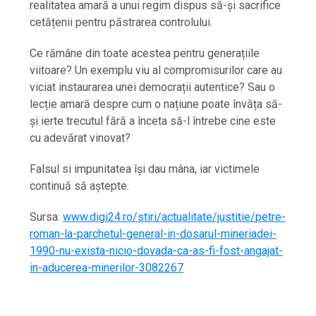
realitatea amară a unui regim dispus să-și sacrifice
cetățenii pentru păstrarea controlului.
Ce rămâne din toate acestea pentru generațiile
viitoare? Un exemplu viu al compromisurilor care au
viciat instaurarea unei democrații autentice? Sau o
lecție amară despre cum o națiune poate învăța să-
și ierte trecutul fără a înceta să-l întrebe cine este
cu adevărat vinovat?
Falsul si impunitatea își dau mâna, iar victimele
continuă să aștepte.
Sursa:
www.digi24.ro/stiri/actualitate/justitie/petre-
roman-la-parchetul-general-in-dosarul-mineriadei-
1990-nu-exista-nicio-dovada-ca-as-fi-fost-angajat-
in-aducerea-minerilor-3082267