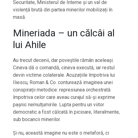
Securitate, Ministerul de Interne și un val de
violență brută din partea minerilor mobilizați în
masă.
Mineriada – un călcâi al
lui Ahile
Au trecut decenii, dar poveștile rămân aceleași.
Cineva dă o comandă, cineva execută, iar restul
devin victime colaterale. Acuzațiile împotriva lui
Iliescu, Roman & Co. conturează imaginea unei
conspirații metodice: represiunea orchestrată
împotriva celor care aveau curajul să-și exprime
pașnic nemulțumirile. Lupta pentru un viitor
democratic a fost călcată în picioare, literalmente,
sub bocancii minerilor.
Și nu, această imagine nu este o metaforă, ci