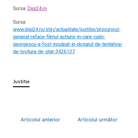
Sursa:
Digi24.ro
Sursa:
www.digi24.ro/stiri/actualitate/justitie/procurorul-
general-reface-filmul-actiunii-in-care-calin-
georgescu-a-fost-inculpat-in-dosarul-de-tentativa-
de-lovitura-de-stat-3426137
Justitie
Articolul anterior
Articolul următor