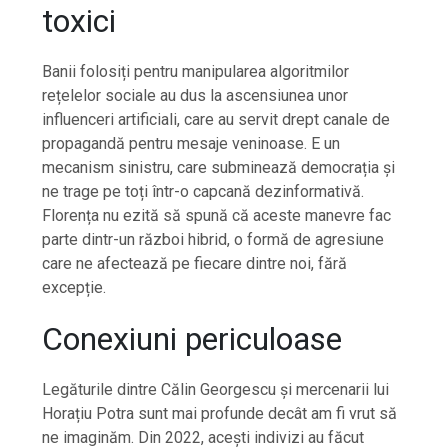
toxici
Banii folosiți pentru manipularea algoritmilor
rețelelor sociale au dus la ascensiunea unor
influenceri artificiali, care au servit drept canale de
propagandă pentru mesaje veninoase. E un
mecanism sinistru, care subminează democrația și
ne trage pe toți într-o capcană dezinformativă.
Florența nu ezită să spună că aceste manevre fac
parte dintr-un război hibrid, o formă de agresiune
care ne afectează pe fiecare dintre noi, fără
excepție.
Conexiuni periculoase
Legăturile dintre Călin Georgescu și mercenarii lui
Horațiu Potra sunt mai profunde decât am fi vrut să
ne imaginăm. Din 2022, acești indivizi au făcut