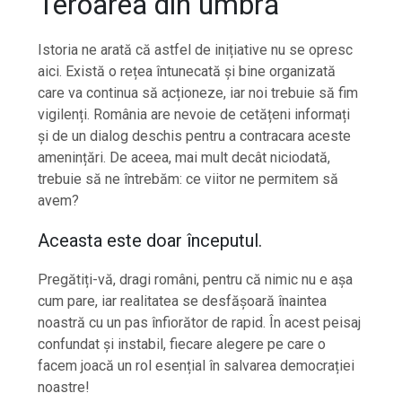
Teroarea din umbră
Istoria ne arată că astfel de inițiative nu se opresc
aici. Există o rețea întunecată și bine organizată
care va continua să acționeze, iar noi trebuie să fim
vigilenți. România are nevoie de cetățeni informați
și de un dialog deschis pentru a contracara aceste
amenințări. De aceea, mai mult decât niciodată,
trebuie să ne întrebăm: ce viitor ne permitem să
avem?
Aceasta este doar începutul.
Pregătiți-vă, dragi români, pentru că nimic nu e așa
cum pare, iar realitatea se desfășoară înaintea
noastră cu un pas înfiorător de rapid. În acest peisaj
confundat și instabil, fiecare alegere pe care o
facem joacă un rol esențial în salvarea democrației
noastre!