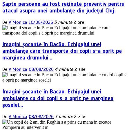
Șapte persoane au fost reținute preventiv pentru
atacul asupra unei ambulanțe din județul Cluj.
De
V Monica
10/08/2026
3 minute
2 ore
Imagini șocante în Bacău. Echipajul unei
ambulanțe care transporta doi copii s-a oprit pe
marginea drumului…
De
V Monica
08/08/2026
4 minute
2 zile
Imagini șocante în Bacău. Echipajul unei
ambulanțe cu doi copii s-a oprit pe marginea
șoselei…
De
V Monica
08/08/2026
3 minute
2 zile