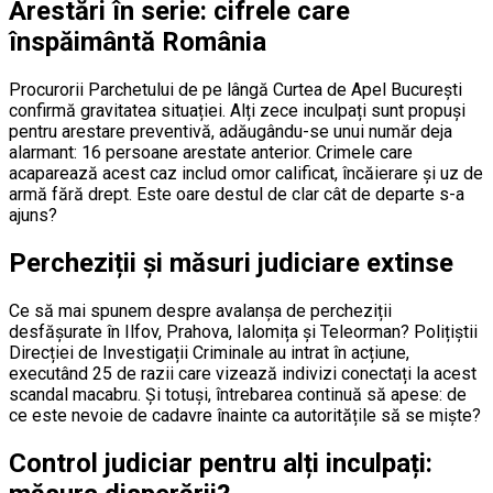
Arestări în serie: cifrele care
înspăimântă România
Procurorii Parchetului de pe lângă Curtea de Apel București
confirmă gravitatea situației. Alți zece inculpați sunt propuși
pentru arestare preventivă, adăugându-se unui număr deja
alarmant: 16 persoane arestate anterior. Crimele care
acaparează acest caz includ omor calificat, încăierare și uz de
armă fără drept. Este oare destul de clar cât de departe s-a
ajuns?
Percheziții și măsuri judiciare extinse
Ce să mai spunem despre avalanșa de percheziții
desfășurate în Ilfov, Prahova, Ialomița și Teleorman? Polițiștii
Direcției de Investigații Criminale au intrat în acțiune,
executând 25 de razii care vizează indivizi conectați la acest
scandal macabru. Și totuși, întrebarea continuă să apese: de
ce este nevoie de cadavre înainte ca autoritățile să se miște?
Control judiciar pentru alți inculpați: