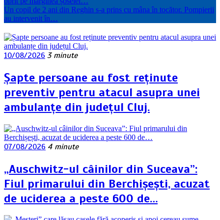
oprit pe marginea șoselei…
Un copil de 2 ani din Reghin s-a prins cu mâna în tocător. Pompierii
au intervenit în…
10/08/2026
3 minute
Șapte persoane au fost reținute
preventiv pentru atacul asupra unei
ambulanțe din județul Cluj.
07/08/2026
4 minute
„Auschwitz-ul câinilor din Suceava”:
Fiul primarului din Berchișești, acuzat
de uciderea a peste 600 de…