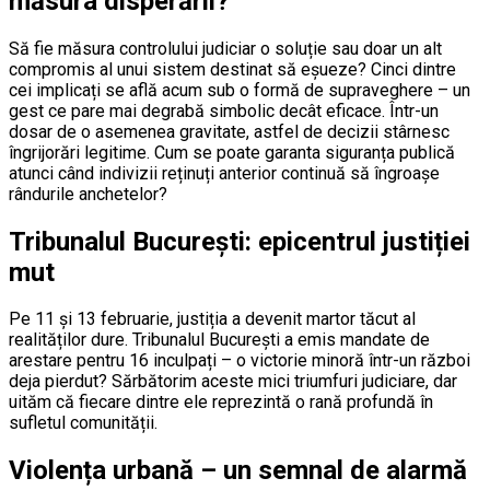
măsura disperării?
Să fie măsura controlului judiciar o soluție sau doar un alt
compromis al unui sistem destinat să eșueze? Cinci dintre
cei implicați se află acum sub o formă de supraveghere – un
gest ce pare mai degrabă simbolic decât eficace. Într-un
dosar de o asemenea gravitate, astfel de decizii stârnesc
îngrijorări legitime. Cum se poate garanta siguranța publică
atunci când indivizii reținuți anterior continuă să îngroașe
rândurile anchetelor?
Tribunalul București: epicentrul justiției
mut
Pe 11 și 13 februarie, justiția a devenit martor tăcut al
realităților dure. Tribunalul București a emis mandate de
arestare pentru 16 inculpați – o victorie minoră într-un război
deja pierdut? Sărbătorim aceste mici triumfuri judiciare, dar
uităm că fiecare dintre ele reprezintă o rană profundă în
sufletul comunității.
Violența urbană – un semnal de alarmă