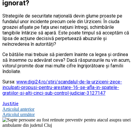
ignorat?
Strategiile de securitate națională devin glume proaste pe
fundalul unor incidente precum cele din Urziceni. În ciuda
groazei afișate pe fața unei națiuni întregi, schimbările
tangibile întârzie să apară. Este poate timpul să acceptăm că
lipsa de acțiune decisivă perpetuează abuzurile și
neîncrederea în autorități?
Ce bătălie mai trebuie să pierdem înainte ca legea și ordinea
să însemne cu adevărat ceva? Dacă răspunsurile nu vin acum,
viitorul promite doar mai multe cifre îngrijorătoare și familii
îndoliate.
Sursa:
www.digi24.ro/stiri/scandalul-de-la-urziceni-zece-
inculpati-propusi-pentru-arestare-16-se-afla-in-spatele-
gratiilor-si-alti-cinci-sub-control-judiciar-3127147
Justitie
Navigare
Articolul anterior
Articolul următor
în
articole