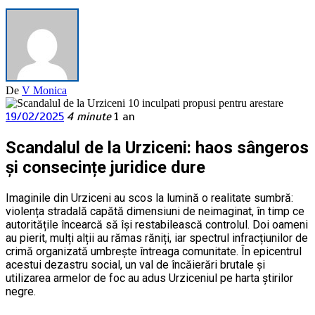
De
V Monica
19/02/2025
4 minute
1 an
Scandalul de la Urziceni: haos sângeros
și consecințe juridice dure
Imaginile din Urziceni au scos la lumină o realitate sumbră:
violența stradală capătă dimensiuni de neimaginat, în timp ce
autoritățile încearcă să își restabilească controlul. Doi oameni
au pierit, mulți alții au rămas răniți, iar spectrul infracțiunilor de
crimă organizată umbrește întreaga comunitate. În epicentrul
acestui dezastru social, un val de încăierări brutale și
utilizarea armelor de foc au adus Urziceniul pe harta știrilor
negre.