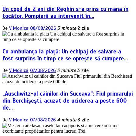
Un copil de 2 ani din Reghin s-a prins cu mâna în
tocător. Pompierii au intervenit în…
De
V Monica
08/08/2026
3 minute
2 zile
Cu ambulanța la piață: Un echipaj de salvare a
fost surprins în timp ce se oprește să cumpere…
De
V Monica
07/08/2026
3 minute
3 zile
„Auschwitz-ul câinilor din Suceava”: Fiul primarului
din Berchișești, acuzat de uciderea a peste 600
de…
De
V Monica
07/08/2026
4 minute
3 zile