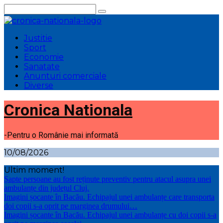
Sari
la
conținut
Justitie
Sport
Economie
Sanatate
Anunturi comerciale
Diverse
Cronica Nationala
-Pentru o Românie mai informată
10/08/2026
Ultim moment!
Șapte persoane au fost reținute preventiv pentru atacul asupra unei
ambulanțe din județul Cluj.
Imagini șocante în Bacău. Echipajul unei ambulanțe care transporta
doi copii s-a oprit pe marginea drumului…
Imagini șocante în Bacău. Echipajul unei ambulanțe cu doi copii s-a