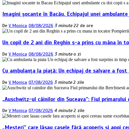
Imagini șocante în Bacău. Echipajul unei ambulanțe 
De
V Monica
08/08/2026
3 minute
22 de ore
Un copil de 2 ani din Reghin s-a prins cu mâna în to
De
V Monica
08/08/2026
3 minute
o zi
Cu ambulanța la piață: Un echipaj de salvare a fost
De
V Monica
07/08/2026
3 minute
2 zile
„Auschwitz-ul câinilor din Suceava”: Fiul primarulu
De
V Monica
07/08/2026
4 minute
2 zile
„Meșteri” care lăsau casele fără acoperiș și apoi ce