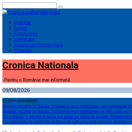
Sari
la
conținut
Justitie
Sport
Economie
Sanatate
Anunturi comerciale
Diverse
Cronica Nationala
-Pentru o Românie mai informată
09/08/2026
Ultim moment!
Imagini șocante în Bacău. Echipajul unei ambulanțe care transporta d
Imagini șocante în Bacău. Echipajul unei ambulanțe cu doi copii s-a 
Un copil de 2 ani din Reghin s-a prins cu mâna în tocător. Pompierii 
Cu ambulanța la piață: Un echipaj de salvare a fost surprins în timp 