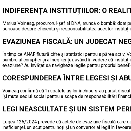
INDIFERENȚA INSTITUȚIILOR: O REAL
Marius Voineag, procurorul-șef al DNA, aruncă o bombă: doar patr
serioase despre eficiența și responsabilitatea acestor instituții
EVAZIUNEA FISCALĂ: UN JUDECAT NE
În timp ce ANAF flutură cifre și statistici pentru a părea activ,
sumbru al corupției și al neglijenței, având în vedere că institu
evaziune? Au învățat să navigheze legile pentru propriul benefi
CORESPUNDEREA ÎNTRE LEGESI ȘI AB
Voineag confirmă că în spatele ușilor închise s-au purtat discut
își mute sediul social pentru a scăpa de responsabilități finan
LEGI NEASCULTATE ȘI UN SISTEM PER
Legea 126/2024 prevede că actele de evaziune fiscală care gener
ineficienței, un scut pentru hoți și un convertor al legii în favoare