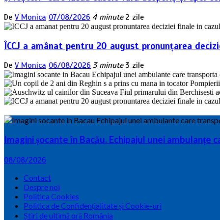
De
V Monica
07/08/2026
4 minute
2 zile
ÎCCJ a amânat pentru 20 august pronunțarea deciziei
De
V Monica
06/08/2026
3 minute
3 zile
Imagini șocante în Bacău. Echipajul unei ambulanțe c
08/08/2026
Contact
Despre noi
Politica Cookies
Politica de Confidențialitate și Cookie-uri
Știri de ultimă oră România