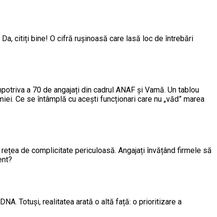
, citiți bine! O cifră rușinoasă care lasă loc de întrebări
 împotriva a 70 de angajați din cadrul ANAF și Vamă. Un tablou
nomiei. Ce se întâmplă cu acești funcționari care nu „văd” marea
o rețea de complicitate periculoasă. Angajați învățând firmele să
ent?
 Totuși, realitatea arată o altă față: o prioritizare a