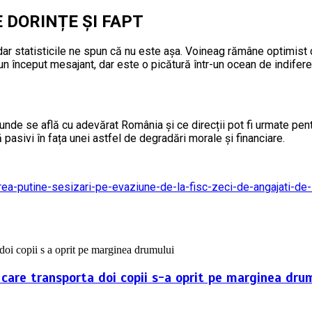
 DORINȚE ȘI FAPT
dar statisticile ne spun că nu este așa. Voineag rămâne optimist că
un început mesajant, dar este o picătură într-un ocean de indifere
 unde se află cu adevărat România și ce direcții pot fi urmate pen
 pasivi în fața unei astfel de degradări morale și financiare.
rea-putine-sesizari-pe-evaziune-de-la-fisc-zeci-de-angajati-de
 care transporta doi copii s-a oprit pe marginea dru