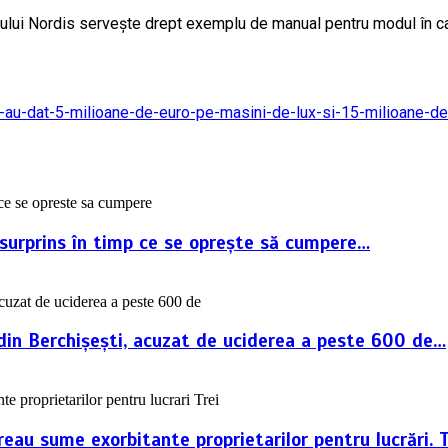
upului Nordis servește drept exemplu de manual pentru modul în c
orba-au-dat-5-milioane-de-euro-pe-masini-de-lux-si-15-milioane-d
 surprins în timp ce se oprește să cumpere…
i din Berchișești, acuzat de uciderea a peste 600 de…
reau sume exorbitante proprietarilor pentru lucrări. 