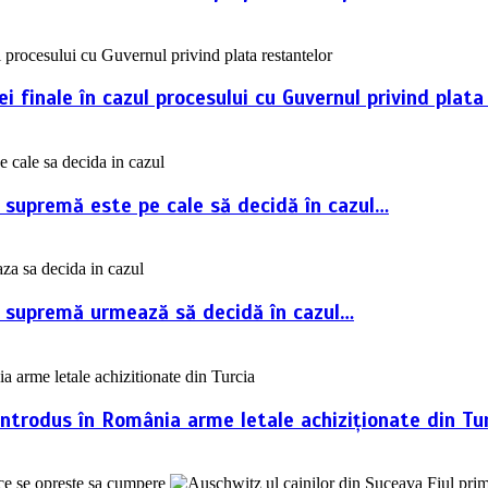
 finale în cazul procesului cu Guvernul privind plata
a supremă este pe cale să decidă în cazul…
ța supremă urmează să decidă în cazul…
introdus în România arme letale achiziționate din Tur