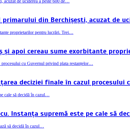
l primarului din Berchișești, acuzat de u
ș și apoi cereau sume exorbitante proprie
rea deciziei finale în cazul procesului 
scu. Instanța supremă este pe cale să dec