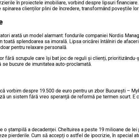
ierile în proiectele imobiliare, vorbind despre lipsuri financiare.
pe spinarea clienților plini de încredere, transformând poveștile lo
e
tatori arată un model alarmant: fondurile companiei Nordis Manag
 toată splendoarea sa imorală. Lipsa oricărei întâlniri de afaceri 
 doar pentru relaxare personală.
or fără scrupule care își bat joc de reguli și clienți, prioritizând
ar să se bucure de imunitatea auto-proclamată.
Fie că vorbim despre 19.500 de euro pentru un zbor București – M
ează un sistem fără vreo speranță de reformă pe termen scurt. E cl
 o ștampilă a decadenței. Cheltuirea a peste 19 milioane de lei p
ereze pierderile. Cum să accepți o astfel de ipocrizie, în special a