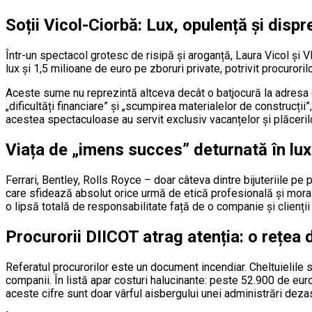
Soții Vicol-Ciorbă: Lux, opulență și dispr
Într-un spectacol grotesc de risipă și aroganță, Laura Vicol și V
lux și 1,5 milioane de euro pe zboruri private, potrivit procuroril
Aceste sume nu reprezintă altceva decât o batjocură la adresa cel
„dificultăți financiare” și „scumpirea materialelor de construcți
acestea spectaculoase au servit exclusiv vacanțelor și plăcerilo
Viața de „imens succes” deturnată în lux
Ferrari, Bentley, Rolls Royce – doar câteva dintre bijuteriile pe 
care sfidează absolut orice urmă de etică profesională și moral
o lipsă totală de responsabilitate față de o companie și clienții 
Procurorii DIICOT atrag atenția: o rețea 
Referatul procurorilor este un document incendiar. Cheltuielile s
companii. În listă apar costuri halucinante: peste 52.900 de eu
aceste cifre sunt doar vârful aisbergului unei administrări deza