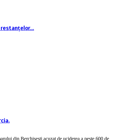
 restanțelor…
cia.