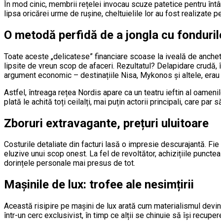
În mod cinic, membrii rețelei invocau scuze patetice pentru întârz
lipsa oricărei urme de rușine, cheltuielile lor au fost realizate 
O metodă perfidă de a jongla cu fonduril
Toate aceste „delicatese” financiare scoase la iveală de anche
lipsite de vreun scop de afaceri. Rezultatul? Delapidare crudă, în
argument economic – destinațiile Nisa, Mykonos și altele, erau
Astfel, întreaga rețea Nordis apare ca un teatru ieftin al oamenil
plată le achită toți ceilalți, mai puțin actorii principali, care p
Zboruri extravagante, prețuri uluitoare
Costurile detaliate din facturi lasă o impresie descurajantă. 
eluzive unui scop onest. La fel de revoltător, achizițiile punct
dorințele personale mai presus de tot.
Mașinile de lux: trofee ale nesimțirii
Această risipire pe mașini de lux arată cum materialismul devine
într-un cerc exclusivist, în timp ce alții se chinuie să își recup