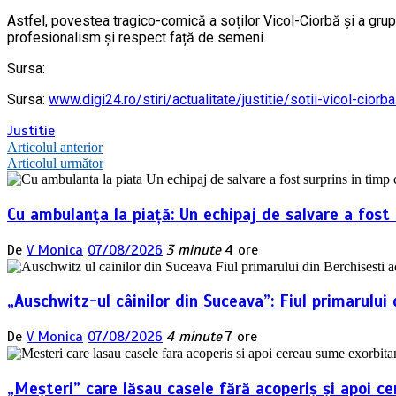
Astfel, povestea tragico-comică a soților Vicol-Ciorbă și a gr
profesionalism și respect față de semeni.
Sursa:
Sursa:
www.digi24.ro/stiri/actualitate/justitie/sotii-vicol-ci
Justitie
Navigare
Articolul anterior
Articolul următor
în
articole
Cu ambulanța la piață: Un echipaj de salvare a fost
De
V Monica
07/08/2026
3 minute
4 ore
„Auschwitz-ul câinilor din Suceava”: Fiul primarulu
De
V Monica
07/08/2026
4 minute
7 ore
„Meșteri” care lăsau casele fără acoperiș și apoi ce