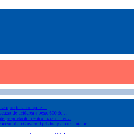
ce se oprește să cumpere…
, acuzat de uciderea a peste 600 de…
te proprietarilor pentru lucrări. Trei…
rocesului cu Guvernul privind plata restanțelor…