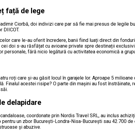
eț față de lege
ladimir Ciorbă, doi indivizi care par să fie mai presus de legile 
or DIICOT.
or care le-au oferit încredere, banii fiind luați direct din fondu
i”, cei doi s-au răsfățat cu avioane private spre destinații exclus
r personale, fără nicio legătură cu activitatea economică a grupu
patru roți care și-au găsit locul în garajele lor. Aproape 5 milioan
ă. Finalul acestei risipe? O parte din mașini au fost înstrăinate
săi.
de delapidare
candaloase, coordonate prin Nordis Travel SRL, au inclus achiziția
ro pentru un zbor București-Londra-Nisa-București sau 42.700 de e
struoase și abuzive.