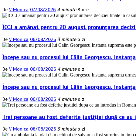
De
V Monica
07/08/2026
4 minute
8 ore
ÎCCJ a amânat pentru 20 august pronunțarea deciziei
De
V Monica
06/08/2026
3 minute
o zi
Începe sau nu procesul lui Călin Georgescu. Instanț
De
V Monica
06/08/2026
4 minute
o zi
Începe sau nu procesul lui Călin Georgescu. Instan
De
V Monica
06/08/2026
4 minute
o zi
Trei persoane au fost deferite justiției după ce au 
De
V Monica
06/08/2026
3 minute
o zi