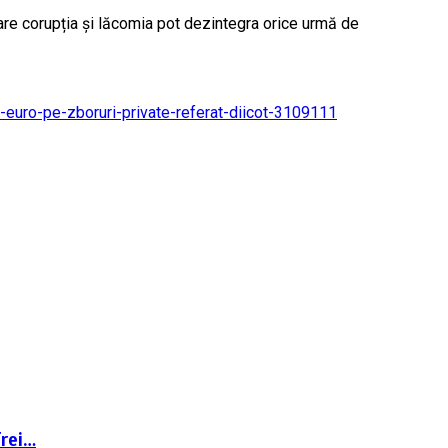
are corupția și lăcomia pot dezintegra orice urmă de
e-euro-pe-zboruri-private-referat-diicot-3109111
Trei…