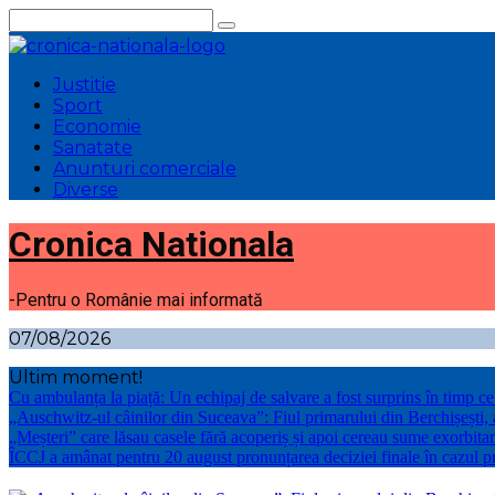
Sari
la
conținut
Justitie
Sport
Economie
Sanatate
Anunturi comerciale
Diverse
Cronica Nationala
-Pentru o Românie mai informată
07/08/2026
Ultim moment!
Cu ambulanța la piață: Un echipaj de salvare a fost surprins în timp 
„Auschwitz-ul câinilor din Suceava”: Fiul primarului din Berchișești
„Meșteri” care lăsau casele fără acoperiș și apoi cereau sume exorbitan
ÎCCJ a amânat pentru 20 august pronunțarea deciziei finale în cazul p