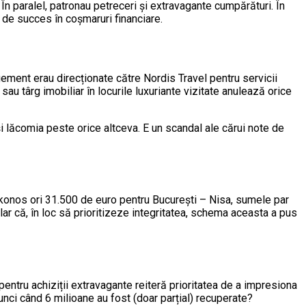
 În paralel, patronau petreceri și extravagante cumpărături. În
r de succes în coșmaruri financiare.
ement erau direcționate către Nordis Travel pentru servicii
sau târg imobiliar în locurile luxuriante vizitate anulează orice
u-și lăcomia peste orice altceva. E un scandal ale cărui note de
ykonos ori 31.500 de euro pentru București – Nisa, sumele par
ar că, în loc să prioritizeze integritatea, schema aceasta a pus
entru achiziții extravagante reiteră prioritatea de a impresiona
tunci când 6 milioane au fost (doar parțial) recuperate?