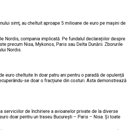
bunului simț, au cheltuit aproape 5 milioane de euro pe mașini de
rile Nordis, compania implicată. Pe fundalul declarațiilor despre
iviste precum Nisa, Mykonos, Paris sau Delta Dunării. Zborurile
lui Nordis.
e de euro cheltuite în doar patru ani pentru o paradă de opulență
, recuperându-se doar o fracțiune din costuri. Asta demonstrează
 serviciilor de închiriere a avioanelor private de la diverse
uro doar pentru un traseu București – Paris – Nisa. Și toate